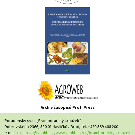
Archiv časopisů Profi Press
Poradenský svaz „Bramborářský kroužek“
Dobrovského 2366, 580 01 Havlíčkův Brod, tel. +420 569 466 200
e-mail:
exnarova@vubhb.cz
,
www.vubhb.cz/cs/bramborarsky-krouzek