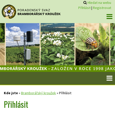
Hledat na webu
Přihlásit
|
Registrovat
Kde jste
»
Bramborářský kroužek
»
Přihlásit
Přihlásit