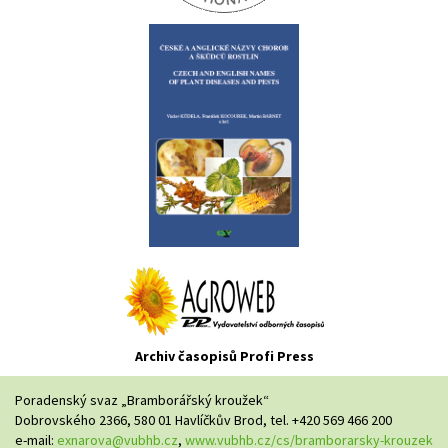
Archiv časopisů Profi Press
Poradenský svaz „Bramborářský kroužek“
Dobrovského 2366, 580 01 Havlíčkův Brod, tel. +420 569 466 200
e-mail:
exnarova@vubhb.cz
,
www.vubhb.cz/cs/bramborarsky-krouzek