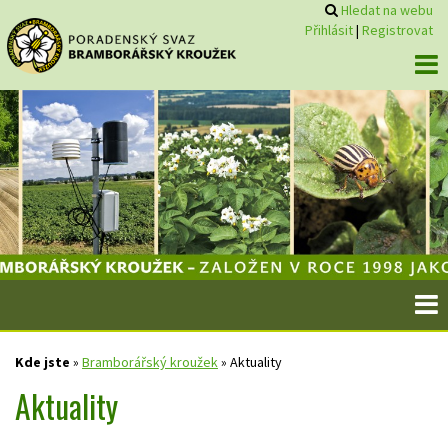
Hledat na webu
Přihlásit
|
Registrovat
Kde jste
»
Bramborářský kroužek
»
Aktuality
Aktuality