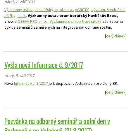
pátek, 8. září 2017
Výzkumný ústav
pícninářský, spol. s r.o.
,
AGRITEC, výzkum,
šlechtění a
služby, s.r.o.
,
Výzkumný ústav bramborářský Havlíčkův Brod,
s.r.o
. a
OSEVA PRO s.r.o.- Výzkumná stanice
travinářská
vás zvou na
cyklus seminářů zaměřených na integrovanou ochranu rostlin.
[
celý článek
]
Vyšla nová Informace č. 9/2017
úterý, 5. září 2017
Nová
Informace č. 9/2017
je k dispozici v Aktualitách pro členy BK.
[
celý článek
]
Pozvánka na odborný seminář a polní den v
Perknově a na Valečově (31.8.2017)