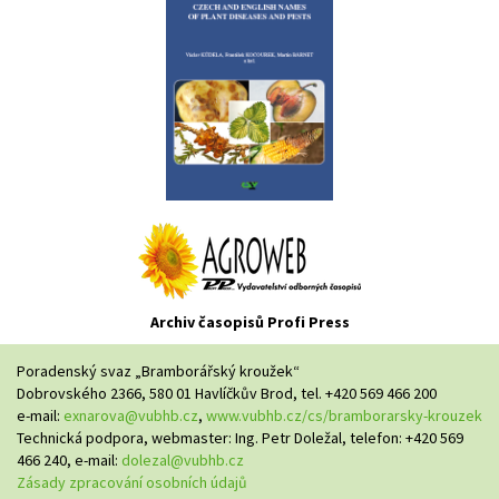
Archiv časopisů Profi Press
Poradenský svaz „Bramborářský kroužek“
Dobrovského 2366, 580 01 Havlíčkův Brod, tel. +420 569 466 200
e-mail:
exnarova@vubhb.cz
,
www.vubhb.cz/cs/bramborarsky-krouzek
Technická podpora, webmaster: Ing. Petr Doležal, telefon: +420 569
466 240, e-mail:
dolezal@vubhb.cz
Zásady zpracování osobních údajů