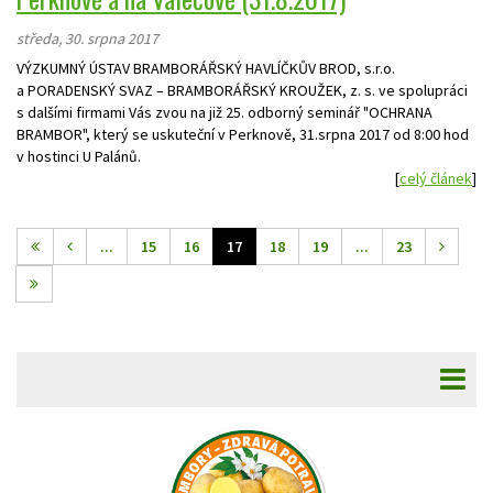
středa, 30. srpna 2017
VÝZKUMNÝ ÚSTAV BRAMBORÁŘSKÝ HAVLÍČKŮV BROD, s.r.o.
a PORADENSKÝ SVAZ – BRAMBORÁŘSKÝ KROUŽEK, z. s. ve spolupráci
s dalšími firmami Vás zvou na již 25. odborný seminář "OCHRANA
BRAMBOR", který se uskuteční v Perknově, 31.srpna 2017 od 8:00 hod
v hostinci U Palánů.
[
celý článek
]
...
15
16
17
18
19
...
23