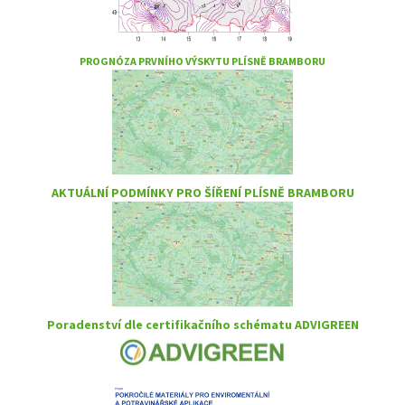
PROGNÓZA PRVNÍHO VÝSKYTU PLÍSNĚ BRAMBORU
AKTUÁLNÍ PODMÍNKY PRO ŠÍŘENÍ PLÍSNĚ BRAMBORU
Poradenství dle certifikačního schématu ADVIGREEN