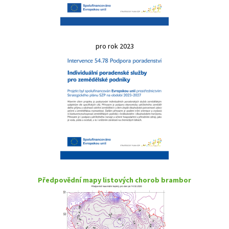
pro rok 2023
Předpovědní mapy listových chorob brambor