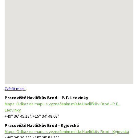
Zvětšit mapu
Pracoviště Havlíčkův Brod – P. F. Ledvinky
Mapa: Odkaz na mapu s vyznačením místa Havlíčkův Brod - P. F.
Ledvinky
+49° 36' 45.18", +15° 34' 48.68"
Pracoviště Havlíčkův Brod - Kyjovská
Mapa: Odkaz na mapu s vyznačením místa Havlíčkův Brod - Kyjovská
+49° 36' 39.23", +15° 35' 54.38"