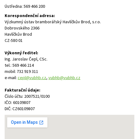
Ústředna: 569 466 200
Korespondenční adresa:
Výzkumný ústav bramborářský Havlíčkův Brod, s.r.o.
Dobrovského 2366
Havlíčkův Brod
CZ-580 01
Výkonný ředitel:
Ing. Jaroslav Čepl, CSc.
tel.: 569 466 214
mobil: 732 919 311
e-mail:
cepl@vubhb.cz
,
vubhb@vubhb.cz
Fakturační údaje:
Číslo účtu: 2007521/0100
IČO: 60109807
DIČ: CZ60109807