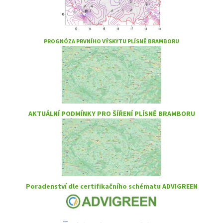
PROGNÓZA PRVNÍHO VÝSKYTU PLÍSNĚ BRAMBORU
AKTUÁLNÍ PODMÍNKY PRO ŠÍŘENÍ PLÍSNĚ BRAMBORU
Poradenství dle certifikačního schématu ADVIGREEN