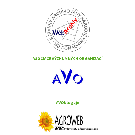
ASOCIACE VÝZKUMNÝCH ORGANIZACÍ
AVObloguje