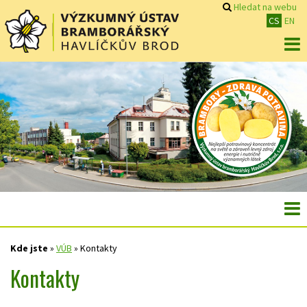
Hledat na webu
CS
EN
Kde jste
»
VÚB
»
Kontakty
Kontakty