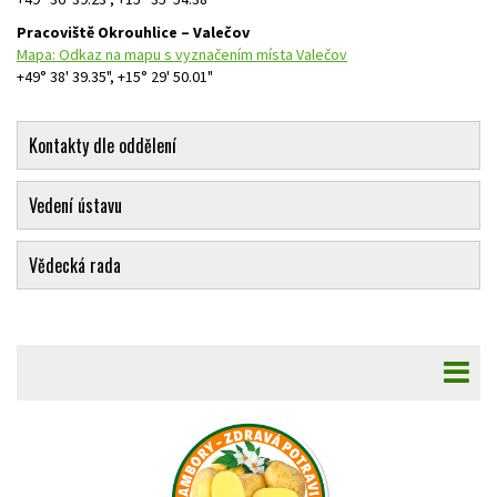
Pracoviště Okrouhlice – Valečov
Mapa: Odkaz na mapu s vyznačením místa Valečov
+49° 38' 39.35", +15° 29' 50.01"
Kontakty dle oddělení
Vedení ústavu
Vědecká rada