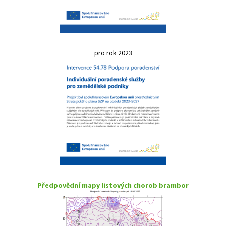
pro rok 2023
Předpovědní mapy listových chorob brambor