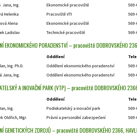
 Jana, Ing.
Ekonomické pracoviště
569 
á Helenka
Pracoviště VTI
569 
lová Alena
Ekonomické pracoviště
569 
ek Ladislav
Technické pracoviště
569 
NÍ EKONOMICKÉHO PORADENSTVÍ – pracoviště DOBROVSKÉHO 236
Oddělení
Tele
lan, Ing. Ph.D.
Oddělení ekonomického poradenství
569 
 Jana, Ing.
Oddělení ekonomického poradenství
569 
ATELSKÝ A INOVAČNÍ PARK (VTP) – pracoviště DOBROVSKÉHO 236
Oddělení
Tele
an, Ing.
Podnikatelský a inovační park
569 
k Oldřich, Mgr.
Právní a personální zabezpečení
569 
NÍ GENETICKÝCH ZDROJŮ – pracoviště DOBROVSKÉHO 2366, HAV