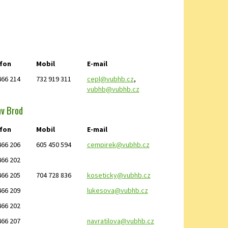
fon
Mobil
E-mail
466 214
732 919 311
cepl@vubhb.cz
,
vubhb@vubhb.cz
ův Brod
fon
Mobil
E-mail
466 206
605 450 594
cempirek@vubhb.cz
466 202
466 205
704 728 836
koseticky@vubhb.cz
466 209
lukesova@vubhb.cz
466 202
466 207
navratilova@vubhb.cz