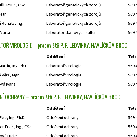
iří, RNDr., CSc.
Laboratoř genetických zdrojů
569 
Petr
Laboratoř genetických zdrojů
569 
 Renata, Ing.
Laboratoř genetických zdrojů
569 
Marta
Laboratoř tkáňových kultur
569 
OŘ VIROLOGIE – pracoviště P. F. LEDVINKY, HAVLÍČKŮV BROD
Oddělení
Tele
rtin, Ing. Ph.D.
Laboratoř virologie
569 
 Věra, Mgr.
Laboratoř virologie
569 
ová Ivana
Laboratoř virologie
569 
Í OCHRANY – pracoviště P. F. LEDVINKY, HAVLÍČKŮV BROD
Oddělení
Tele
Petr, Ing. Ph.D.
Oddělení ochrany
569 
r Ervín, Ing., CSc.
Oddělení ochrany
569 
vá Lucie
Oddělení ochrany
569 