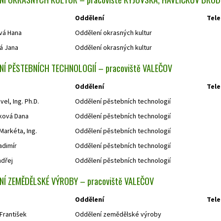
Oddělení
Tele
vá Hana
Oddělení okrasných kultur
á Jana
Oddělení okrasných kultur
NÍ PĚSTEBNÍCH TECHNOLOGIÍ – pracoviště VALEČOV
Oddělení
Tele
vel, Ing. Ph.D.
Oddělení pěstebních technologií
íková Dana
Oddělení pěstebních technologií
Markéta, Ing.
Oddělení pěstebních technologií
adimír
Oddělení pěstebních technologií
dřej
Oddělení pěstebních technologií
NÍ ZEMĚDĚLSKÉ VÝROBY – pracoviště VALEČOV
Oddělení
Tele
František
Oddělení zemědělské výroby