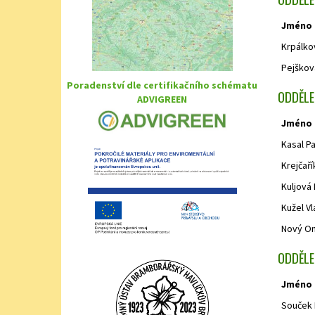
Jméno
Krpálko
Pejškov
Poradenství dle certifikačního schématu
ODDĚLE
ADVIGREEN
Jméno
Kasal Pa
Krejčař
Kuljová 
Kužel Vl
Nový On
ODDĚLE
Jméno
Souček 