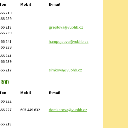
fon
Mobil
E-mail
466 210
466 239
466 218
greplova@vubhb.cz
466 239
466 241
hampejsova@vubhb.cz
466 239
466 241
466 239
466 217
simkova@vubhb.cz
 BROD
fon
Mobil
E-mail
466 222
466 227
605 449 632
domkarova@vubhb.cz
466 218