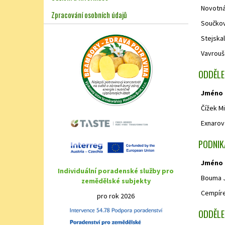
Novotná
Zpracování osobních údajů
Součkov
Stejska
Vavrouš
ODDĚLE
Jméno
Čížek Mi
Exnarová
PODNIK
Jméno
Individuální poradenské služby pro
Bouma J
zemědělské subjekty
Cempíre
pro rok 2026
ODDĚLE