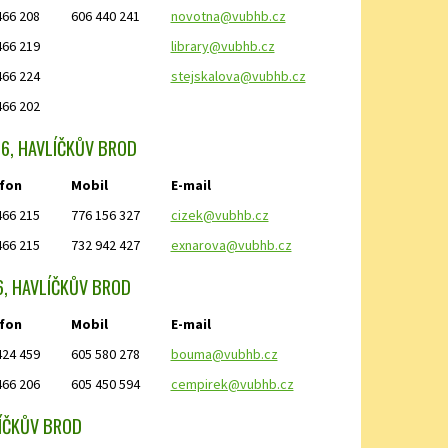
466 208
606 440 241
novotna@vubhb.cz
466 219
library@vubhb.cz
466 224
stejskalova@vubhb.cz
466 202
6, HAVLÍČKŮV BROD
fon
Mobil
E-mail
466 215
776 156 327
cizek@vubhb.cz
466 215
732 942 427
exnarova@vubhb.cz
6, HAVLÍČKŮV BROD
fon
Mobil
E-mail
424 459
605 580 278
bouma@vubhb.cz
466 206
605 450 594
cempirek@vubhb.cz
LÍČKŮV BROD