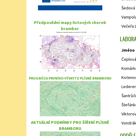
Šedová 
Vampol
Předpovědní mapy listových chorob
Večeřa L
brambor
LABORA
Jméno
Čeplová 
Komárko
Kotenov
PROGNÓZA PRVNÍHO VÝSKYTU PLÍSNĚ BRAMBORU
Lederer
Šantrůč
Štefánk
Viktoro
AKTUÁLNÍ PODMÍNKY PRO ŠÍŘENÍ PLÍSNĚ
Vondrák
BRAMBORU
ODDĚLE