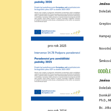
Jméno
Doležal
Greplová
Hampejs
pro rok 2025
Novotná
Šimková
ODDĚLEN
Jméno
Doležal
Domkářo
Ph.D., M
Bc. Jitk
pro rok 2024