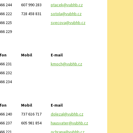
466 244
607 990 283
ptacek@vubhb.cz
466 222
728 458 831
sotola@vubhb.cz
466 225
svecova@vubhb.cz
466 229
fon
Mobil
E-mail
466 231
kmoch@vubhb.cz
466 232
466 234
fon
Mobil
E-mail
466 240
737 616 717
dolezal@vubhb.cz
466 237
605 981 854
hausvater@vubhb.cz
466 221
ochrana@vubhb.cz