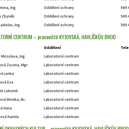
Anna, Ing.
Oddělení ochrany
569 
a Zbyněk
Oddělení ochrany
569 
adislav, Ing.
Oddělení ochrany
569 
TORNÍ CENTRUM – pracoviště KYJOVSKÁ, HAVLÍČKŮV BROD
Oddělení
Tele
Miroslava, Ing.
Laboratorní centrum
vá Zuzana, Mgr.
Laboratorní centrum
á Lenka
Laboratorní centrum
ová Eva
Laboratorní centrum
ek Lubomír
Laboratorní centrum
ová Monika, Bc.
Laboratorní centrum
vá Hana
Laboratorní centrum
ová Kamila
Laboratorní centrum
NÍ OKRASNÝCH KULTUR – pracoviště KYJOVSKÁ, HAVLÍČKŮV BRO