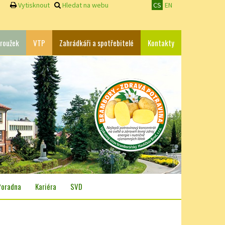
Vytisknout
Hledat na webu
CS
EN
roužek
VTP
Zahrádkáři a spotřebitelé
Kontakty
Poradna
Kariéra
SVD