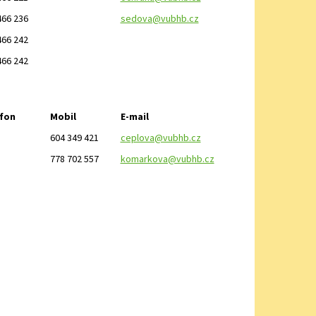
466 236
sedova@vubhb.cz
466 242
466 242
fon
Mobil
E-mail
604 349 421
ceplova@vubhb.cz
778 702 557
komarkova@vubhb.cz
D