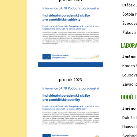
Ptáček J
Šotola 
Švecová
Žáková 
LABORAT
Jméno
Kmoch Ma
Loubová
pro rok 2023
Zavadil
ODDĚLEN
Jméno
Doležal 
Hausvate
Svobodo