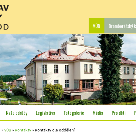
VÚB
Bramborářský k
Naše odrůdy
Legislativa
Fotogalerie
Média
Pro děti
e
»
VÚB
»
Kontakty
»
Kontakty dle oddělení