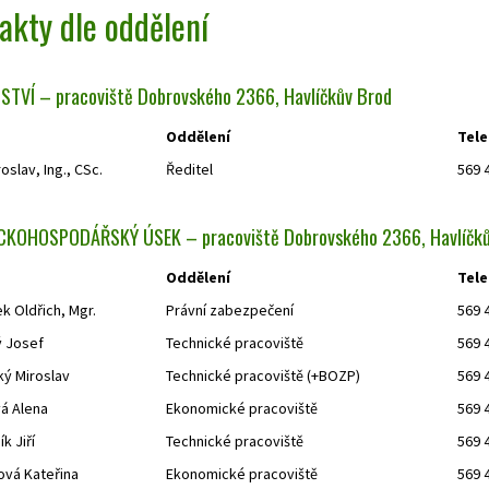
akty dle oddělení
STVÍ – pracoviště Dobrovského 2366, Havlíčkův Brod
Oddělení
Tele
oslav, Ing., CSc.
Ředitel
569 
CKOHOSPODÁŘSKÝ ÚSEK – pracoviště Dobrovského 2366, Havlíčk
Oddělení
Tele
k Oldřich, Mgr.
Právní zabezpečení
569 
 Josef
Technické pracoviště
569 
ký Miroslav
Technické pracoviště (+BOZP)
569 
á Alena
Ekonomické pracoviště
569 
k Jiří
Technické pracoviště
569 
ová Kateřina
Ekonomické pracoviště
569 