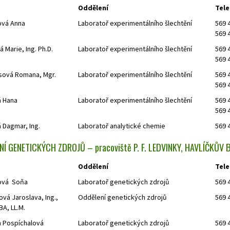
Oddělení
Tele
ová Anna
Laboratoř experimentálního šlechtění
569 
569 
 Marie, Ing. Ph.D.
Laboratoř experimentálního šlechtění
569 
569 
ová Romana, Mgr.
Laboratoř experimentálního šlechtění
569 
569 
 Hana
Laboratoř experimentálního šlechtění
569 
569 
 Dagmar, Ing.
Laboratoř analytické chemie
569 
Í GENETICKÝCH ZDROJŮ – pracoviště P. F. LEDVINKY, HAVLÍČKŮV
Oddělení
Tele
ová Soňa
Laboratoř genetických zdrojů
569 
vá Jaroslava, Ing.,
Oddělení genetických zdrojů
569 
BA, LL.M.
a Pospíchalová
Laboratoř genetických zdrojů
569 