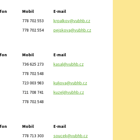
fon
Mobil
E-mail
778 702 553
krpalkov@vubhb.cz
778 702 554
pejskova@vubhb.cz
fon
Mobil
E-mail
736 625 273
kasal@vubhb.cz
778 702 548
723 003 983
kuljova@vubhb.cz
721 708 741
kuzel@vubhb.cz
778 702 548
fon
Mobil
E-mail
778 713 303
soucek@vubhb.cz