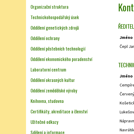
Kont
Organizační struktura
Technickohospodářský úsek
ŘEDITEL
Oddělení genetických zdrojů
Oddělení ochrany
Jméno
Čepl Jar
Oddělení pěstebních technologií
Oddělení ekonomického poradenství
TECHNI
Laboratorní centrum
Jméno
Oddělení okrasných kultur
Cempíre
Oddělení zemědělské výroby
Červený
Knihovna, studovna
Košetic
Certifikáty, akreditace a členství
Lukešov
Nápravní
Užitečné odkazy
Navrátil
Sdělení a informace