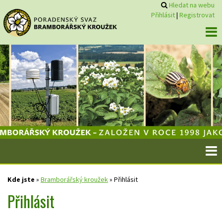
Hledat na webu
Přihlásit
|
Registrovat
Kde jste
»
Bramborářský kroužek
»
Přihlásit
Přihlásit