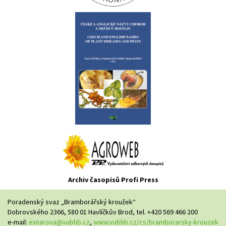
Archiv časopisů Profi Press
Poradenský svaz „Bramborářský kroužek“
Dobrovského 2366, 580 01 Havlíčkův Brod, tel. +420 569 466 200
e-mail:
exnarova@vubhb.cz
,
www.vubhb.cz/cs/bramborarsky-krouzek