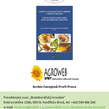
Archiv časopisů Profi Press
Poradenský svaz „Bramborářský kroužek“
Dobrovského 2366, 580 01 Havlíčkův Brod, tel. +420 569 466 200
e-mail:
exnarova@vubhb.cz
,
www.vubhb.cz/cs/bramborarsky-krouzek