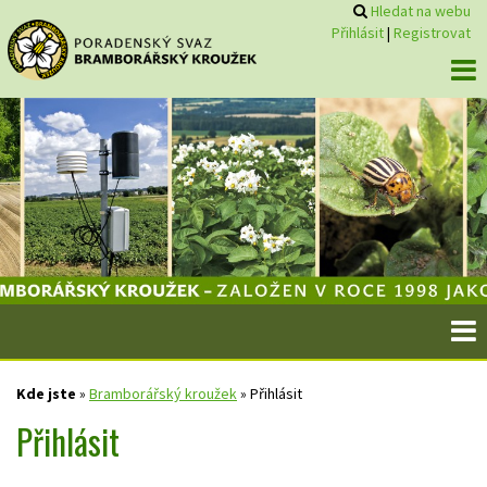
Hledat na webu
Přihlásit
|
Registrovat
Kde jste
»
Bramborářský kroužek
»
Přihlásit
Přihlásit