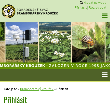
Hledat na webu
Přihlásit
|
Registrovat
Kde jste
»
Bramborářský kroužek
»
Přihlásit
Přihlásit