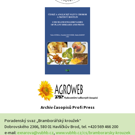
Archiv časopisů Profi Press
Poradenský svaz „Bramborářský kroužek“
Dobrovského 2366, 580 01 Havlíčkův Brod, tel. +420 569 466 200
e-mail:
exnarova@vubhb.cz
,
www.vubhb.cz/cs/bramborarsky-krouzek