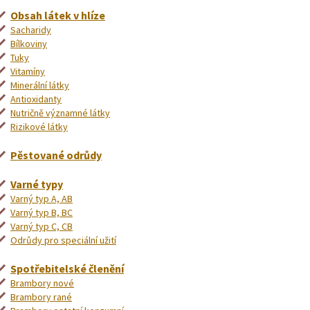
Obsah látek v hlíze
Sacharidy
Bílkoviny
Tuky
Vitamíny
Minerální látky
Antioxidanty
Nutričně významné látky
Rizikové látky
Pěstované odrůdy
Varné typy
Varný typ A, AB
Varný typ B, BC
Varný typ C, CB
Odrůdy pro speciální užití
Spotřebitelské členění
Brambory nové
Brambory rané