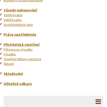
Brambory ostatní konzumní
Zásady nakupování
Vnitřní kvalita
Vnější kvalita
Spotřebitelská cena
Práva spotřebitele
Pěstitelská opatření
Příprava na výsadbu
Výsadba
Opatření během vegetace
Sklizeň
Skladování
Užitečné odkazy