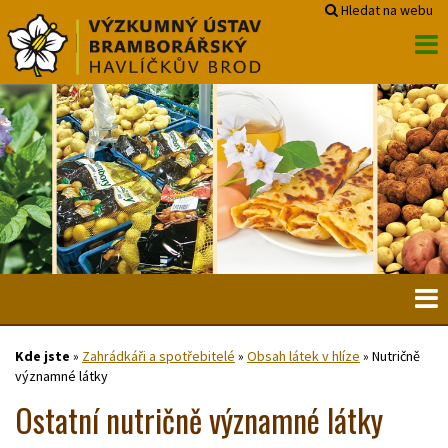
Hledat na webu
Kde jste
»
Zahrádkáři a spotřebitelé
»
Obsah látek v hlíze
»
Nutričně
významné látky
Ostatní nutričně významné látky