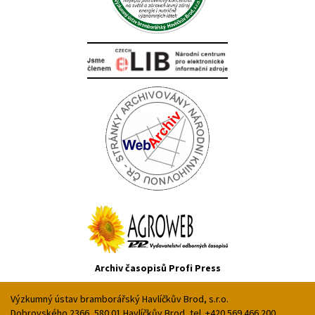
Archiv časopisů Profi Press
Výzkumný ústav bramborářský Havlíčkův Brod, s.r.o.
Dobrovského 2366, 580 01 Havlíčkův Brod, tel. +420 569 466 200