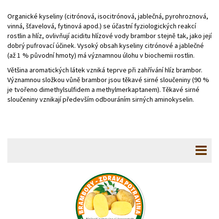
Organické kyseliny (citrónová, isocitrónová, jablečná, pyrohroznová,
vinná, šťavelová, fytinová apod.) se účastní fyziologických reakcí
rostlin a hlíz, ovlivňují aciditu hlízové vody brambor stejně tak, jako její
dobrý pufrovací účinek. Vysoký obsah kyseliny citrónové a jablečné
(až 1 % původní hmoty) má významnou úlohu v biochemii rostlin.
Většina aromatických látek vzniká teprve při zahřívání hlíz brambor.
Významnou složkou vůně brambor jsou těkavé sirné sloučeniny (90 %
je tvořeno dimethylsulfidem a methylmerkaptanem). Těkavé sirné
sloučeniny vznikají především odbouráním sirných aminokyselin.