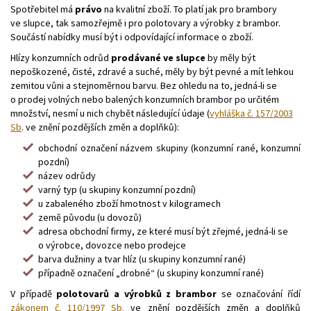
Spotřebitel má
právo
na kvalitní zboží. To platí jak pro brambory
ve slupce, tak samozřejmě i pro polotovary a výrobky z brambor.
Součástí nabídky musí být i odpovídající informace o zboží.
Hlízy konzumních odrůd
prodávané ve slupce
by měly být
nepoškozené, čisté, zdravé a suché, měly by být pevné a mít lehkou
zemitou vůni a stejnoměrnou barvu. Bez ohledu na to, jedná-li se
o prodej volných nebo balených konzumních brambor po určitém
množství, nesmí u nich chybět následující údaje (
vyhláška č. 157/2003
Sb
. ve znění pozdějších změn a doplňků):
obchodní označení názvem skupiny (konzumní rané, konzumní
pozdní)
název odrůdy
varný typ (u skupiny konzumní pozdní)
u zabaleného zboží hmotnost v kilogramech
země původu (u dovozů)
adresa obchodní firmy, ze které musí být zřejmé, jedná-li se
o výrobce, dovozce nebo prodejce
barva dužniny a tvar hlíz (u skupiny konzumní rané)
případně označení „drobné“ (u skupiny konzumní rané)
V případě
polotovarů a výrobků z brambor
se označování řídí
zákonem č. 110/1997 Sb.
ve znění pozdějších změn a doplňků