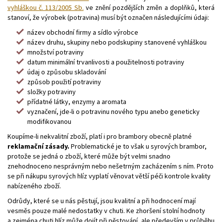
vyhláškou č. 113/2005 Sb.
ve znění pozdějších změn a doplňků, která
stanoví, že výrobek (potravina) musí být označen následujícími údaji:
název obchodní firmy a sídlo výrobce
název druhu, skupiny nebo podskupiny stanovené vyhláškou
množství potraviny
datum minimální trvanlivosti a použitelnosti potraviny
údaj o způsobu skladování
způsob použití potraviny
složky potraviny
přídatné látky, enzymy a aromata
vyznačení, jde-li o potravinu nového typu anebo geneticky
modifikovanou
Koupíme-li nekvalitní zboží, platí i pro brambory obecně platné
reklamační zásady.
Problematické je to však u syrových brambor,
protože se jedná o zboží, které může být velmi snadno
znehodnoceno nesprávným nebo nešetrným zacházením s ním. Proto
se při nákupu syrových hlíz vyplatí věnovat větší péči kontrole kvality
nabízeného zboží.
Odrůdy, které se u nás pěstují, jsou kvalitní a při hodnocení mají
vesměs pouze malé nedostatky v chuti. Ke zhoršení stolní hodnoty
a zejména chuti hlíz může dojít při pěstování, ale především v průběhu