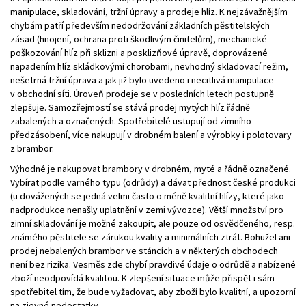
manipulace, skladování, tržní úpravy a prodeje hlíz. K nejzávažnějším
chybám patří především nedodržování základních pěstitelských
zásad (hnojení, ochrana proti škodlivým činitelům), mechanické
poškozování hlíz při sklizni a posklizňové úpravě, doprovázené
napadením hlíz skládkovými chorobami, nevhodný skladovací režim,
nešetrná tržní úprava a jak již bylo uvedeno i necitlivá manipulace
v obchodní síti. Úroveň prodeje se v posledních letech postupně
zlepšuje. Samozřejmostí se stává prodej mytých hlíz řádně
zabalených a označených. Spotřebitelé ustupují od zimního
předzásobení, více nakupují v drobném balení a výrobky i polotovary
z brambor.
Výhodné je nakupovat brambory v drobném, myté a řádně označené.
Vybírat podle varného typu (odrůdy) a dávat přednost české produkci
(u dovážených se jedná velmi často o méně kvalitní hlízy, které jako
nadprodukce nenašly uplatnění v zemi vývozce). Větší množství pro
zimní skladování je možné zakoupit, ale pouze od osvědčeného, resp.
známého pěstitele se zárukou kvality a minimálních ztrát. Bohužel ani
prodej nebalených brambor ve stáncích a v některých obchodech
není bez rizika. Vesměs zde chybí pravdivé údaje o odrůdě a nabízené
zboží neodpovídá kvalitou. K zlepšení situace může přispět i sám
spotřebitel tím, že bude vyžadovat, aby zboží bylo kvalitní, a upozorní
na zjevné nedostatky.