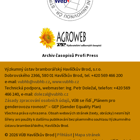
Archiv časopisů Profi Press
Výzkumný ústav bramborářský Havlíčkův Brod, s.r.o.
Dobrovského 2366, 580 01 Havlíčkův Brod, tel. +420 569 466 200
e-mail:
vubhb@vubhb.cz
,
www.vubhb.cz
Technická podpora, webmaster: Ing. Petr Doležal, telefon: +420 569
466 240, e-mail:
dolezal@vubhb.cz
Zásady zpracování osobních údajů
, VÚB se řídí „Plánem pro
genderovozu rovnost“ – GEP (Gender Equality Plan)
Všechna práva vyhrazena. Obsah webových stránek (texty, obrázky) nesmí být
šířeny ani použity k dalšímu publikování bez písemného souhlasu Výzkumného
ústavu bramborářského, Havlíčkův Brod.
© 2026 VÚB Havlíčkův Brod
|
Přihlásit
|
Mapa stránek