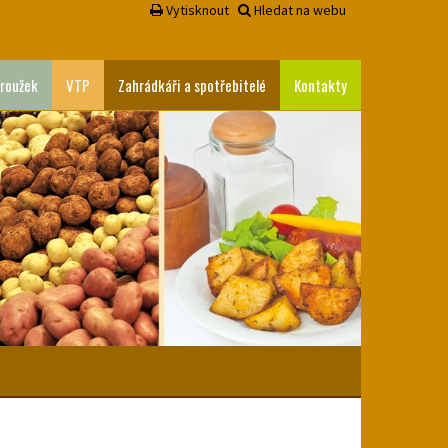
Vytisknout
Hledat na webu
roužek
VTP
Zahrádkáři a spotřebitelé
Kontakty