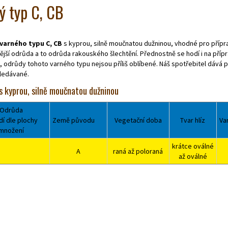
ý typ C, CB
varného typu C, CB
s kyprou, silně moučnatou dužninou, vhodné pro přípr
jší odrůda a to odrůda rakouského šlechtění. Přednostně se hodí i na příprav
 odrůdy tohoto varného typu nejsou příliš oblíbené. Náš spotřebitel dává 
hledávané.
s kyprou, silně moučnatou dužninou
Odrůda
dí dle plochy
Země původu
Vegetační doba
Tvar hlíz
Va
množení
krátce oválné
A
raná až poloraná
až oválné