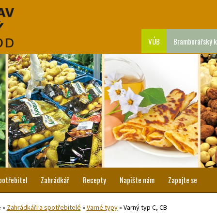
VÚB
Bramborářský k
potřebitel
Zahrádkář
Recepty
Napište nám
Zapojte se
e
»
Zahrádkáři a spotřebitelé
»
Varné typy
»
Varný typ C, CB