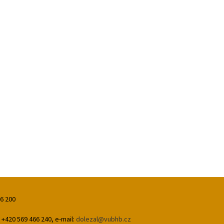
66 200
 +420 569 466 240, e-mail:
dolezal@vubhb.cz