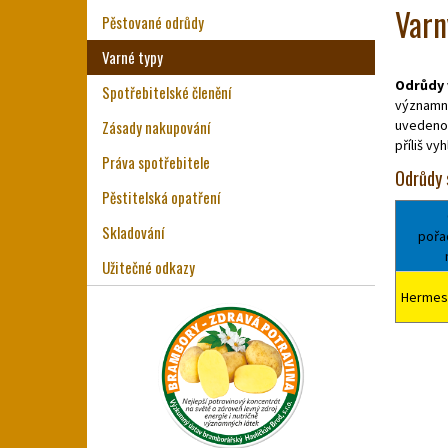
Varn
Pěstované odrůdy
Varné typy
Odrůdy 
Spotřebitelské členění
významně
Zásady nakupování
uvedeno,
příliš vy
Práva spotřebitele
Odrůdy 
Pěstitelská opatření
Skladování
pořa
Užitečné odkazy
Hermes