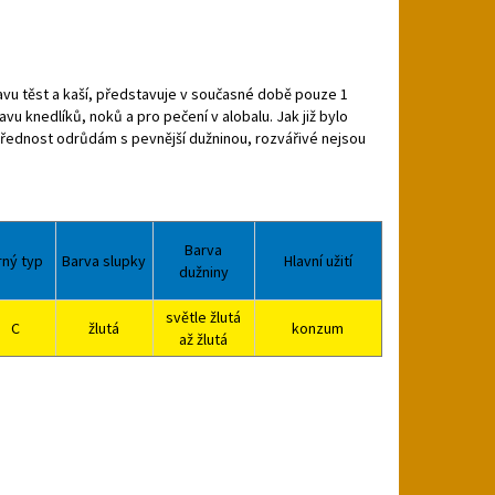
avu těst a kaší, představuje v současné době pouze 1
u knedlíků, noků a pro pečení v alobalu. Jak již bylo
přednost odrůdám s pevnější dužninou, rozvářivé nejsou
Barva
rný typ
Barva slupky
Hlavní užití
dužniny
světle žlutá
C
žlutá
konzum
až žlutá