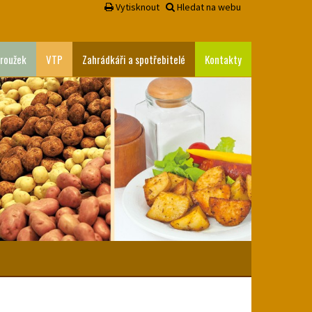
Vytisknout
Hledat na webu
roužek
VTP
Zahrádkáři a spotřebitelé
Kontakty