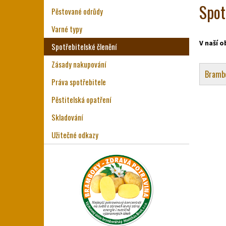
Spot
Pěstované odrůdy
Varné typy
V naší 
Spotřebitelské členění
Zásady nakupování
Brambo
Práva spotřebitele
Pěstitelská opatření
Skladování
Užitečné odkazy