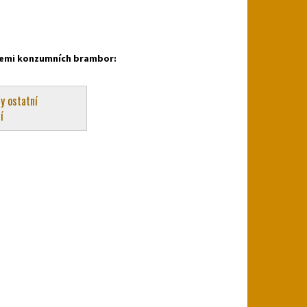
oriemi konzumních brambor:
y ostatní
í