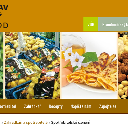
VÚB
Bramborářský k
potřebitel
Zahrádkář
Recepty
Napište nám
Zapojte se
e
»
Zahrádkáři a spotřebitelé
»
Spotřebitelské členění