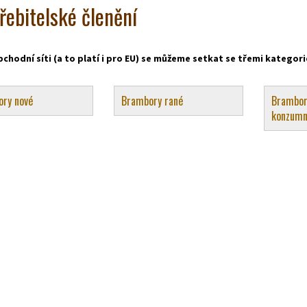
řebitelské členění
obchodní síti (a to platí i pro EU) se můžeme setkat se třemi kateg
ry nové
Brambory rané
Brambor
konzumn