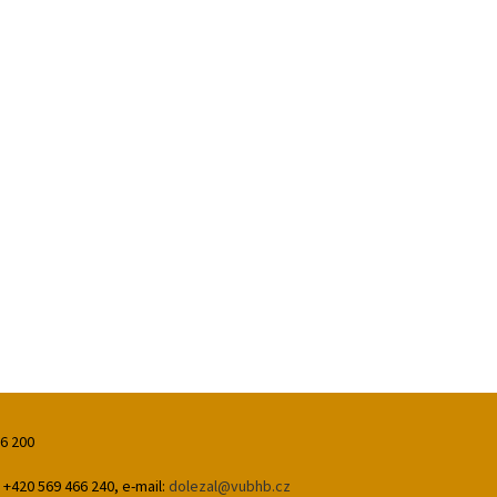
66 200
 +420 569 466 240, e-mail:
dolezal@vubhb.cz