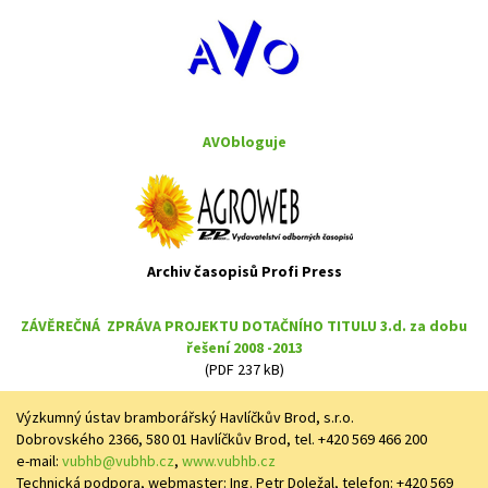
AVObloguje
Archiv časopisů Profi Press
ZÁVĚREČNÁ ZPRÁVA PROJEKTU DOTAČNÍHO TITULU 3.d. za dobu
řešení 2008 -2013
(PDF 237 kB)
Výzkumný ústav bramborářský Havlíčkův Brod, s.r.o.
Dobrovského 2366, 580 01 Havlíčkův Brod, tel. +420 569 466 200
e-mail:
vubhb@vubhb.cz
,
www.vubhb.cz
Technická podpora, webmaster: Ing. Petr Doležal, telefon: +420 569