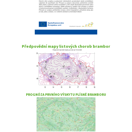
Předpovědní mapy listových chorob brambor
PROGNÓZA PRVNÍHO VÝSKYTU PLÍSNĚ BRAMBORU