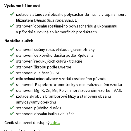
Výzkumné činnosti
izolace a stanovení obsahu polysacharidu inulinu v topinamburu
hlíznatém (
Helianthus tuberosus
, L.)
stanovení obsahu rostlinného polysacharidu glukomananu
v přírodní surovině a v komerčních produktech
Nabídka služeb
stanovení sušiny resp. vlhkosti gravimetricky
stanovení celkového dusíku podle Kjeldahla
stanovení redukujících cukrů - titračně
stanovení škrobu podle Ewerse
stanovení dusičnanů - ISE
mikrovlnná mineralizace vzorků rostlinného původu
stanovení P spektrofotometricky v mineralizovaném vzorku
stanovení Mg, K, Zn, Mn, Fe v mineralizovaném vzorku – AAS.
izolace škrobu z bramborové hlízy a stanovení obsahu
amylosy/amylopektinu
stanovení půdního dusíku
stanovení obsahu inulinu v hlízách
Ceník stanovení dostupný
zde...