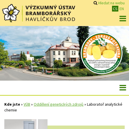
Hledat na webu
CS
EN
Kde jste
»
VÚB
»
Oddělení genetických zdrojů
»
Laboratoř analytické
chemie