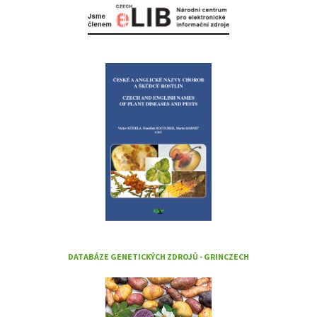
DATABÁZE GENETICKÝCH ZDROJŮ - GRINCZECH