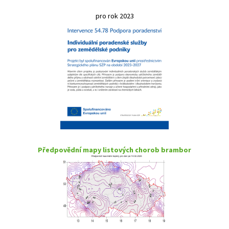
pro rok 2023
Předpovědní mapy listových chorob brambor