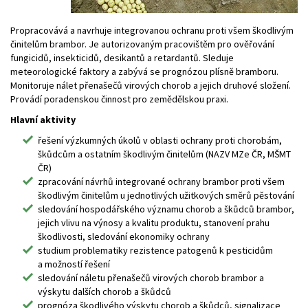
Propracovává a navrhuje integrovanou ochranu proti všem škodlivým
činitelům brambor. Je autorizovaným pracovištěm pro ověřování
fungicidů, insekticidů, desikantů a retardantů. Sleduje
meteorologické faktory a zabývá se prognózou plísně bramboru.
Monitoruje nálet přenašečů virových chorob a jejich druhové složení.
Provádí poradenskou činnost pro zemědělskou praxi.
Hlavní aktivity
řešení výzkumných úkolů v oblasti ochrany proti chorobám,
škůdcům a ostatním škodlivým činitelům (NAZV MZe ČR, MŠMT
ČR)
zpracování návrhů integrované ochrany brambor proti všem
škodlivým činitelům u jednotlivých užitkových směrů pěstování
sledování hospodářského významu chorob a škůdců brambor,
jejich vlivu na výnosy a kvalitu produktu, stanovení prahu
škodlivosti, sledování ekonomiky ochrany
studium problematiky rezistence patogenů k pesticidům
a možností řešení
sledování náletu přenašečů virových chorob brambor a
výskytu dalších chorob a škůdců
prognóza škodlivého výskytu chorob a škůdců, signalizace