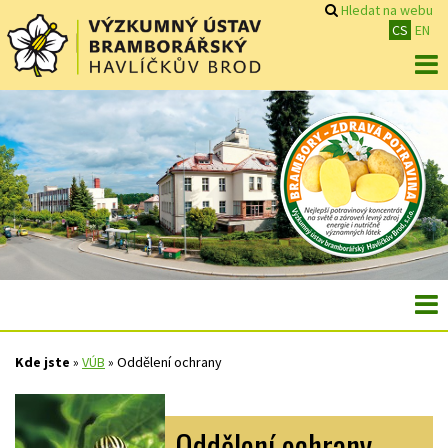
Hledat na webu
CS
EN
Kde jste
»
VÚB
»
Oddělení ochrany
Oddělení ochrany