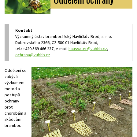
Kontakt
Výzkumný ústav bramborářský Havlíčkův Brod, s. r. o.
Dobrovského 2366, CZ-580 01 Havlíčkův Brod,
tel.: +420 569 466 237, e-mail:
hausvater@vubhb.cz
,
ochrana@vubhb.cz
Oddělení se
zabývá
výzkumem
metod a
postupů
ochrany
proti
chorobám a
škůdcům
brambor.