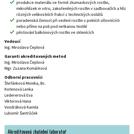
produkce materiálu ve formě zkumavkových rostlin,
mikrohlízek in vitro, zakořeněných rostlin v sadbovačích a hlíz
různých velikostních frakcí z technických izolátů
poradenská činnost při vedení rostlin v polních síťovnících
nebo přímo na poli pod netkanou textilií
pěstování balkónových rostlin ve sklenících
Vedoucí
Ing. Miroslava Čeplová
Garanti akreditovaných metod
Ing. Miroslava Čeplová
Mgr. Zuzana Komárková
Odborní pracovníci
Štefánková Monika, Bc.
Kotenová Lenka
Ledererová Eva
Viktorová Hana
Vondráková Kamila
Lubomír Šantrůček
Akreditovaná zkušební laboratoř