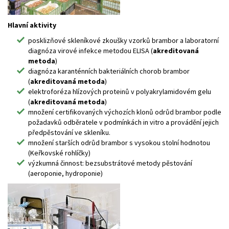
Hlavní aktivity
posklizňové skleníkové zkoušky vzorků brambor a laboratorní
diagnóza virové infekce metodou ELISA (
akreditovaná
metoda
)
diagnóza karanténních bakteriálních chorob brambor
(
akreditovaná metoda
)
elektroforéza hlízových proteinů v polyakrylamidovém gelu
(
akreditovaná metoda
)
množení certifikovaných výchozích klonů odrůd brambor podle
požadavků odběratele v podmínkách in vitro a provádění jejich
předpěstování ve skleníku.
množení starších odrůd brambor s vysokou stolní hodnotou
(Keřkovské rohlíčky)
výzkumná činnost: bezsubstrátové metody pěstování
(aeroponie, hydroponie)