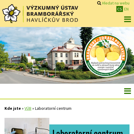
Hledat na webu
CS
EN
Kde jste
»
VÚB
»
Laboratorní centrum
Laboratorní centrum