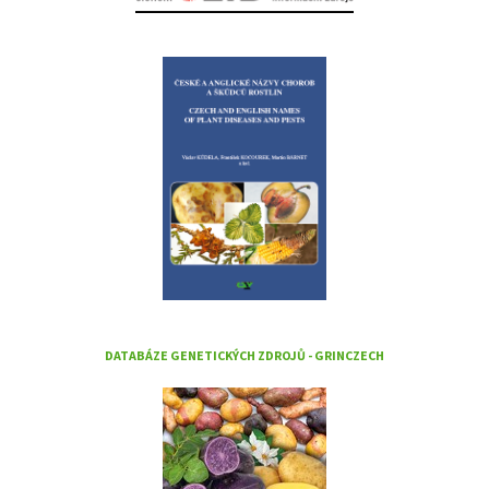
DATABÁZE GENETICKÝCH ZDROJŮ - GRINCZECH