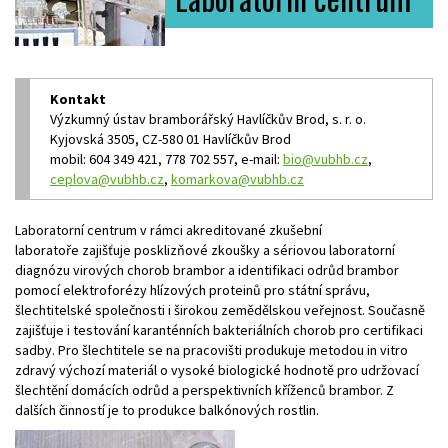
Kontakt
Výzkumný ústav bramborářský Havlíčkův Brod, s. r. o.
Kyjovská 3505, CZ-580 01 Havlíčkův Brod
mobil: 604 349 421, 778 702 557, e-mail:
bio@vubhb.cz
,
ceplova@vubhb.cz
,
komarkova@vubhb.cz
Laboratorní centrum v rámci akreditované zkušební
laboratoře zajišťuje posklizňové zkoušky a sériovou laboratorní
diagnózu virových chorob brambor a identifikaci odrůd brambor
pomocí elektroforézy hlízových proteinů pro státní správu,
šlechtitelské společnosti i širokou zemědělskou veřejnost. Současně
zajišťuje i testování karanténních bakteriálních chorob pro certifikaci
sadby. Pro šlechtitele se na pracovišti produkuje metodou in vitro
zdravý výchozí materiál o vysoké biologické hodnotě pro udržovací
šlechtění domácích odrůd a perspektivních kříženců brambor. Z
dalších činností je to produkce balkónových rostlin.