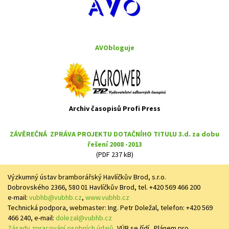
AVObloguje
Archiv časopisů Profi Press
ZÁVĚREČNÁ ZPRÁVA PROJEKTU DOTAČNÍHO TITULU 3.d. za dobu
řešení 2008 -2013
(PDF 237 kB)
Výzkumný ústav bramborářský Havlíčkův Brod, s.r.o.
Dobrovského 2366, 580 01 Havlíčkův Brod, tel. +420 569 466 200
e-mail:
vubhb@vubhb.cz
,
www.vubhb.cz
Technická podpora, webmaster: Ing. Petr Doležal, telefon: +420 569
466 240, e-mail:
dolezal@vubhb.cz
Zásady zpracování osobních údajů
, VÚB se řídí „Plánem pro