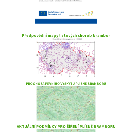
Předpovědní mapy listových chorob brambor
PROGNÓZA PRVNÍHO VÝSKYTU PLÍSNĚ BRAMBORU
AKTUÁLNÍ PODMÍNKY PRO ŠÍŘENÍ PLÍSNĚ BRAMBORU