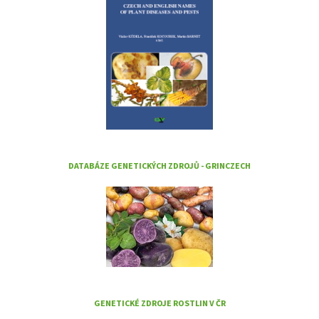
DATABÁZE GENETICKÝCH ZDROJŮ - GRINCZECH
GENETICKÉ ZDROJE ROSTLIN V ČR