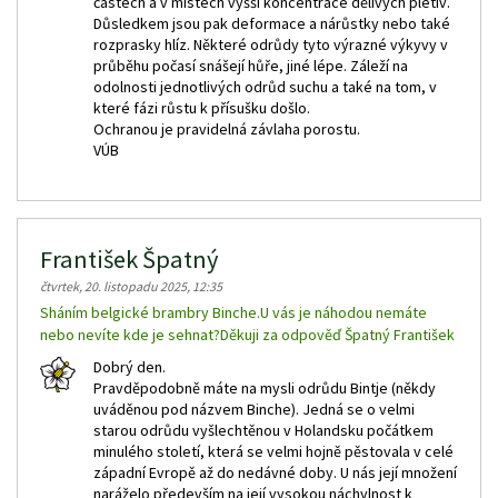
částech a v místech vyšší koncentrace dělivých pletiv.
Důsledkem jsou pak deformace a nárůstky nebo také
rozprasky hlíz. Některé odrůdy tyto výrazné výkyvy v
průběhu počasí snášejí hůře, jiné lépe. Záleží na
odolnosti jednotlivých odrůd suchu a také na tom, v
které fázi růstu k přísušku došlo.
Ochranou je pravidelná závlaha porostu.
VÚB
František Špatný
čtvrtek, 20. listopadu 2025, 12:35
Sháním belgické brambry Binche.U vás je náhodou nemáte
nebo nevíte kde je sehnat?Děkuji za odpověď Špatný František
Dobrý den.
Pravděpodobně máte na mysli odrůdu Bintje (někdy
uváděnou pod názvem Binche). Jedná se o velmi
starou odrůdu vyšlechtěnou v Holandsku počátkem
minulého století, která se velmi hojně pěstovala v celé
západní Evropě až do nedávné doby. U nás její množení
naráželo především na její vysokou náchylnost k