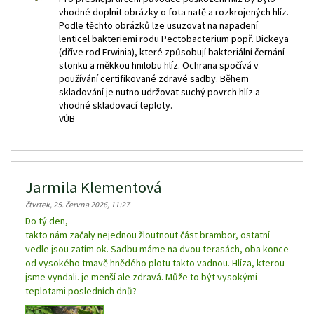
vhodné doplnit obrázky o fota natě a rozkrojených hlíz.
Podle těchto obrázků lze usuzovat na napadení
lenticel bakteriemi rodu Pectobacterium popř. Dickeya
(dříve rod Erwinia), které způsobují bakteriální černání
stonku a měkkou hnilobu hlíz. Ochrana spočívá v
používání certifikované zdravé sadby. Během
skladování je nutno udržovat suchý povrch hlíz a
vhodné skladovací teploty.
VÚB
Jarmila Klementová
čtvrtek, 25. června 2026, 11:27
Do tý den,
takto nám začaly nejednou žloutnout část brambor, ostatní
vedle jsou zatím ok. Sadbu máme na dvou terasách, oba konce
od vysokého tmavě hnědého plotu takto vadnou. Hlíza, kterou
jsme vyndali. je menší ale zdravá. Může to být vysokými
teplotami posledních dnů?