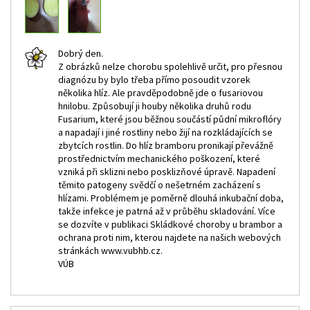
Dobrý den.
Z obrázků nelze chorobu spolehlivě určit, pro přesnou
diagnózu by bylo třeba přímo posoudit vzorek
několika hlíz. Ale pravděpodobně jde o fusariovou
hnilobu. Způsobují ji houby několika druhů rodu
Fusarium, které jsou běžnou součástí půdní mikroflóry
a napadají i jiné rostliny nebo žijí na rozkládajících se
zbytcích rostlin. Do hlíz bramboru pronikají převážně
prostřednictvím mechanického poškození, které
vzniká při sklizni nebo posklizňové úpravě. Napadení
těmito patogeny svědčí o nešetrném zacházení s
hlízami. Problémem je poměrně dlouhá inkubační doba,
takže infekce je patrná až v průběhu skladování. Více
se dozvíte v publikaci Skládkové choroby u brambor a
ochrana proti nim, kterou najdete na našich webových
stránkách www.vubhb.cz.
VÚB