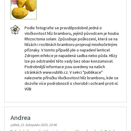
Podle fotografie se pravděpodobně jedná o
vločkovitost hlíz bramboru, jejímž původcem je houba
Rhizoctonia solani. Způsobuje poškození, která se na
hlízách i rostlinách bramboru projevují mnohočetnými
příznaky. V tomto případě jde o napadení lenticel.
Zdrojem infekce je napadená sadba nebo půda. Hlízy
lze po odstranění této vady bez obav konzumovat.
Podrobnější informace jsou uvedeny na našich
stránkách www.vubhb.cz. V sekci "publikace"
naleznete příručku Vločkovitost hlíz bramboru, kde se
dozvíte více podrobností o chorobě i ochraně proti ní.
VÚB
Andrea
pátek, 21. listopadu 2025, 10:46