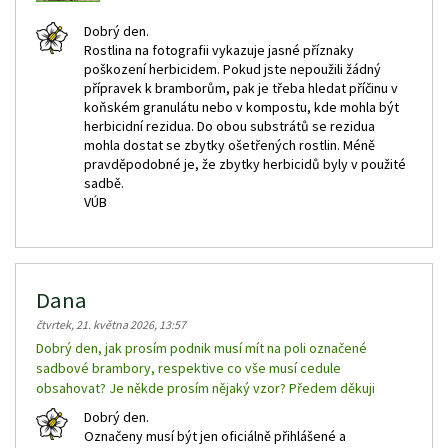
Dobrý den.
Rostlina na fotografii vykazuje jasné příznaky
poškození herbicidem. Pokud jste nepoužili žádný
přípravek k bramborům, pak je třeba hledat příčinu v
koňském granulátu nebo v kompostu, kde mohla být
herbicidní rezidua. Do obou substrátů se rezidua
mohla dostat se zbytky ošetřených rostlin. Méně
pravděpodobné je, že zbytky herbicidů byly v použité
sadbě.
VÚB
Dana
čtvrtek, 21. května 2026, 13:57
Dobrý den, jak prosím podnik musí mít na poli označené
sadbové brambory, respektive co vše musí cedule
obsahovat? Je někde prosím nějaký vzor? Předem děkuji
Dobrý den.
Označeny musí být jen oficiálně přihlášené a