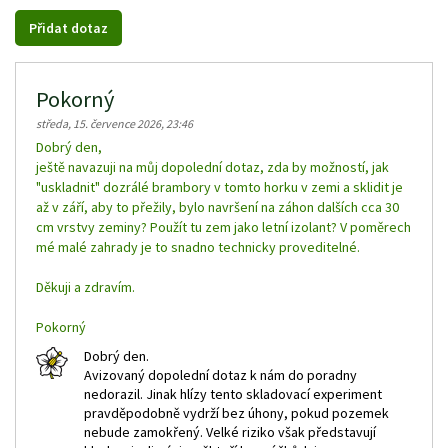
Pokorný
středa, 15. července 2026, 23:46
Dobrý den,
ještě navazuji na můj dopolední dotaz, zda by možností, jak
"uskladnit" dozrálé brambory v tomto horku v zemi a sklidit je
až v září, aby to přežily, bylo navršení na záhon dalších cca 30
cm vrstvy zeminy? Použít tu zem jako letní izolant? V poměrech
mé malé zahrady je to snadno technicky proveditelné.
Děkuji a zdravím.
Pokorný
Dobrý den.
Avizovaný dopolední dotaz k nám do poradny
nedorazil. Jinak hlízy tento skladovací experiment
pravděpodobně vydrží bez úhony, pokud pozemek
nebude zamokřený. Velké riziko však představují