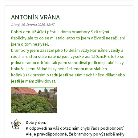
ANTONÍN VRÁNA
úterý, 16. června 2026, 18:47
Dobrý den.Již 40let pěstuji doma brambory.S různými
úspěchy,ale to co se mi stalo letos to jsem v životě nezažil ani
jsem o tom neslyšel,
brambory jsem zasázel jako to dělám vždy.Normálně vzešly a
rostli a rostou stále natě už jsou vysoké asi 150cm.Protože se
jedná o ranou odrůdu tak jsem se podíval jestli mají také hlízy
bohužel jsem žádné hlízy nenašel jenom moc slabích
kořínků.Tak prosím o radu jestli se stím nechá něco dělat nebo
jestli je mám zlikvidovat.
Dobrý den.
K odpovědi na váš dotaz nám chybí řada podrobností.
Ale je pravděpodobné, že brambory po výsadbě měly