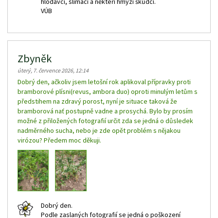
hlodavci, slimáci a někteří hmyzí škůdci.
VÚB
Zbyněk
úterý, 7. července 2026, 12:14
Dobrý den, ačkoliv jsem letošní rok aplikoval přípravky proti
bramborové plísni(revus, ambora duo) oproti minulým letům s
předstihem na zdravý porost, nyní je situace taková že
bramborová nať postupně vadne a prosychá. Bylo by prosím
možné z přiložených fotografií určit zda se jedná o důsledek
nadměrného sucha, nebo je zde opět problém s nějakou
virózou? Předem moc děkuji.
Dobrý den.
Podle zaslaných fotografií se jedná o poškození