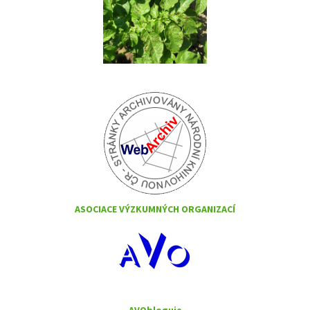
ASOCIACE VÝZKUMNÝCH ORGANIZACÍ
AVObloguje