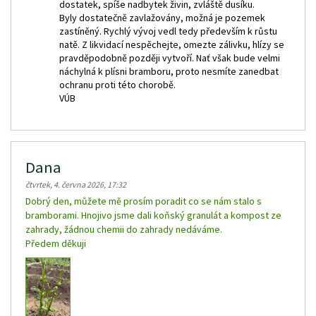
dostatek, spíše nadbytek živin, zvláště dusíku.
Byly dostatečně zavlažovány, možná je pozemek
zastíněný. Rychlý vývoj vedl tedy především k růstu
natě. Z likvidací nespěchejte, omezte zálivku, hlízy se
pravděpodobně později vytvoří. Nať však bude velmi
náchylná k plísni bramboru, proto nesmíte zanedbat
ochranu proti této chorobě.
VÚB
Dana
čtvrtek, 4. června 2026, 17:32
Dobrý den, můžete mě prosím poradit co se nám stalo s
bramborami. Hnojivo jsme dali koňský granulát a kompost ze
zahrady, žádnou chemii do zahrady nedáváme.
Předem děkuji