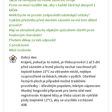
Proto se musí rozdělit tak, aby v každé části byl alespoň 1
klíček.
Mohli byste mi prosím zodpovědět následující otázky?
V jakém předstihu před vlastním sázením se má toto dělení
provést?
Mají se obnažené plochy nějakým způsobem ošetřit proti
houbovým chorobám?
Předem děkuji za Vaši odpověď.
S pozdravem
Miloš Svoboda
Dobrý den.
Krájení, pokud je to nutné, je třeba provést 2 až 5 dní
před sázením a řezné plochy nechat zaschnout při
teplotě kolem 15°C na větraném místě, nejlépe
rozprostřené na lískách, nikoliv v pytlích. Ošetření
řezných ploch je případně možné tradičními
prostředky – dřevěným popelem, mletým vápencem.
Vhodný fungicidní přípravek pro tento účel není
registrován. Krájené hlízy je třeba sázet do vyhřáté
půdy (nejméně 12°C), aby se urychlilo vzcházení.
VÚB