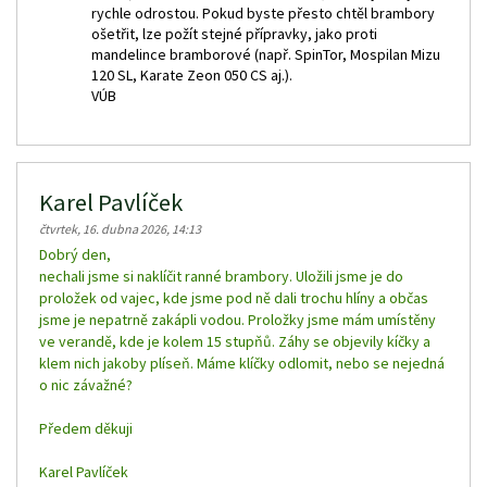
rychle odrostou. Pokud byste přesto chtěl brambory
ošetřit, lze požít stejné přípravky, jako proti
mandelince bramborové (např. SpinTor, Mospilan Mizu
120 SL, Karate Zeon 050 CS aj.).
VÚB
Karel Pavlíček
čtvrtek, 16. dubna 2026, 14:13
Dobrý den,
nechali jsme si naklíčit ranné brambory. Uložili jsme je do
proložek od vajec, kde jsme pod ně dali trochu hlíny a občas
jsme je nepatrně zakápli vodou. Proložky jsme mám umístěny
ve verandě, kde je kolem 15 stupňů. Záhy se objevily kíčky a
klem nich jakoby plíseň. Máme klíčky odlomit, nebo se nejedná
o nic závažné?
Předem děkuji
Karel Pavlíček