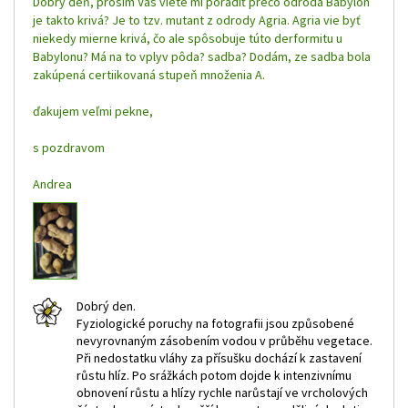
Dobrý deň, prosím Vás viete mi poradiť prečo odroda Babylon
je takto krivá? Je to tzv. mutant z odrody Agria. Agria vie byť
niekedy mierne krivá, čo ale spôsobuje túto derformitu u
Babylonu? Má na to vplyv pôda? sadba? Dodám, ze sadba bola
zakúpená certiikovaná stupeň množenia A.
ďakujem veľmi pekne,
s pozdravom
Andrea
Dobrý den.
Fyziologické poruchy na fotografii jsou způsobené
nevyrovnaným zásobením vodou v průběhu vegetace.
Při nedostatku vláhy za přísušku dochází k zastavení
růstu hlíz. Po srážkách potom dojde k intenzivnímu
obnovení růstu a hlízy rychle narůstají ve vrcholových