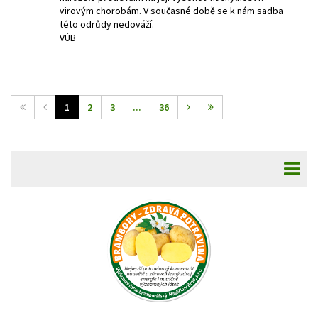
virovým chorobám. V současné době se k nám sadba
této odrůdy nedováží.
VÚB
1
2
3
...
36