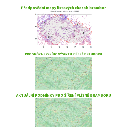
Předpovědní mapy listových chorob brambor
PROGNÓZA PRVNÍHO VÝSKYTU PLÍSNĚ BRAMBORU
AKTUÁLNÍ PODMÍNKY PRO ŠÍŘENÍ PLÍSNĚ BRAMBORU