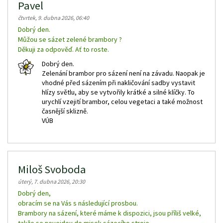
Pavel
čtvrtek, 9. dubna 2026, 06:40
Dobrý den.
Můžou se sázet zelené brambory ?
Děkuji za odpověď. Ať to roste.
Dobrý den.
Zelenání brambor pro sázení není na závadu. Naopak je
vhodné před sázením při nakličování sadby vystavit
hlízy světlu, aby se vytvořily krátké a silné klíčky. To
urychlí vzejití brambor, celou vegetaci a také možnost
časnější sklizně.
VÚB
Miloš Svoboda
úterý, 7. dubna 2026, 20:30
Dobrý den,
obracím se na Vás s následující prosbou.
Brambory na sázení, které máme k dispozici, jsou příliš velké,
takže se nevejdou do misek sázecího stroje.