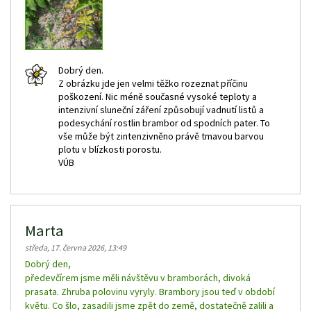
Dobrý den.
Z obrázku jde jen velmi těžko rozeznat příčinu
poškození. Nic méně současné vysoké teploty a
intenzivní sluneční záření způsobují vadnutí listů a
podesychání rostlin brambor od spodních pater. To
vše může být zintenzivněno právě tmavou barvou
plotu v blízkosti porostu.
VÚB
Marta
středa, 17. června 2026, 13:49
Dobrý den,
předevčírem jsme měli návštěvu v bramborách, divoká
prasata. Zhruba polovinu vyryly. Brambory jsou teď v období
květu. Co šlo, zasadili jsme zpět do země, dostatečně zalili a