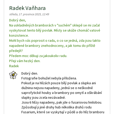
Radek Vaňhara
středa, 17. prosince 2025, 12:49
Dobrý den,
Na uskladněných bramborách v "suchém" sklepě se mi začal
vyskytovat tento bílý povlak. Místy se ukáže chomáč vatové
konzistence.
Mohl bych vás poprosit o radu, o co se jedná, zda jsou takto
napadené brambory znehodnoceny, a jak tomu do příště
předejít?
Předem moc děkuji za jakoukoliv radu.
Přeji vám hezký den.
Radek
Dobrý den.
Fotografie bohužel nebyla přiložena.
Pokud je na hlízách pouze bílý povlak a slupka ani
dužnina nejsou napadeny, jedná se o neškodné
saprofytické houby a brambory po omytí a oškrábání
slupky jsou zcela nezávadné.
Jsou-li hlízy napadeny, pak jde o fusariovou hnilobou.
Způsobují ji jiné druhy hub několika druhů rodu
Fusarium, které se vyskytují v půdě a do hlíz bramboru