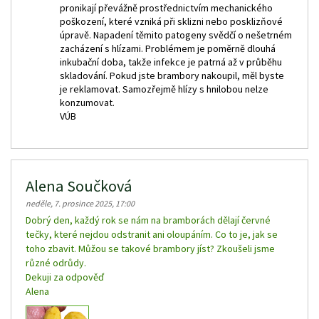
pronikají převážně prostřednictvím mechanického
poškození, které vzniká při sklizni nebo posklizňové
úpravě. Napadení těmito patogeny svědčí o nešetrném
zacházení s hlízami. Problémem je poměrně dlouhá
inkubační doba, takže infekce je patrná až v průběhu
skladování. Pokud jste brambory nakoupil, měl byste
je reklamovat. Samozřejmě hlízy s hnilobou nelze
konzumovat.
VÚB
Alena Součková
neděle, 7. prosince 2025, 17:00
Dobrý den, každý rok se nám na bramborách dělají červné
tečky, které nejdou odstranit ani oloupáním. Co to je, jak se
toho zbavit. Můžou se takové brambory jíst? Zkoušeli jsme
různé odrůdy.
Dekuji za odpověď
Alena