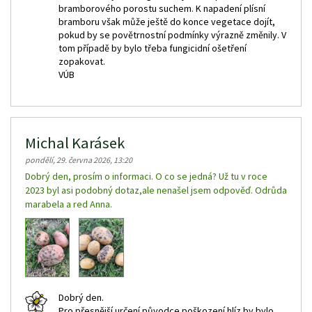
bramborového porostu suchem. K napadení plísní
bramboru však může ještě do konce vegetace dojít,
pokud by se povětrnostní podmínky výrazně změnily. V
tom případě by bylo třeba fungicidní ošetření
zopakovat.
VÚB
Michal Karásek
pondělí, 29. června 2026, 13:20
Dobrý den, prosím o informaci. O co se jedná? Už tu v roce
2023 byl asi podobný dotaz,ale nenašel jsem odpověď. Odrůda
marabela a red Anna.
Dobrý den.
Pro přesnější určení původce poškození hlíz by bylo