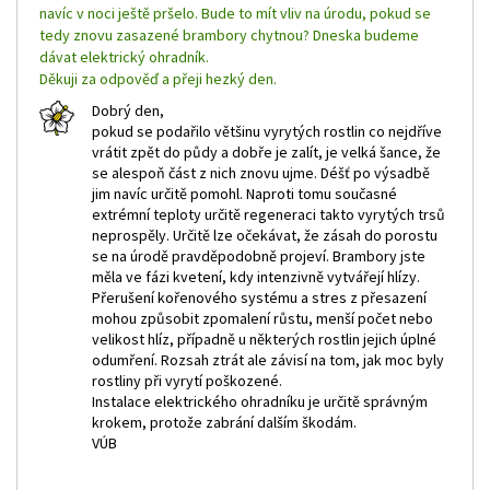
navíc v noci ještě pršelo. Bude to mít vliv na úrodu, pokud se
tedy znovu zasazené brambory chytnou? Dneska budeme
dávat elektrický ohradník.
Děkuji za odpověď a přeji hezký den.
Dobrý den,
pokud se podařilo většinu vyrytých rostlin co nejdříve
vrátit zpět do půdy a dobře je zalít, je velká šance, že
se alespoň část z nich znovu ujme. Déšť po výsadbě
jim navíc určitě pomohl. Naproti tomu současné
extrémní teploty určitě regeneraci takto vyrytých trsů
neprospěly. Určitě lze očekávat, že zásah do porostu
se na úrodě pravděpodobně projeví. Brambory jste
měla ve fázi kvetení, kdy intenzivně vytvářejí hlízy.
Přerušení kořenového systému a stres z přesazení
mohou způsobit zpomalení růstu, menší počet nebo
velikost hlíz, případně u některých rostlin jejich úplné
odumření. Rozsah ztrát ale závisí na tom, jak moc byly
rostliny při vyrytí poškozené.
Instalace elektrického ohradníku je určitě správným
krokem, protože zabrání dalším škodám.
VÚB