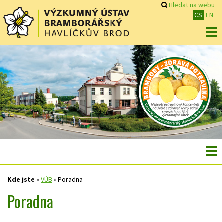
Hledat na webu
CS
EN
Kde jste
»
VÚB
»
Poradna
Poradna