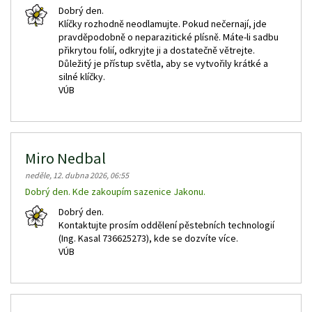
Dobrý den.
Klíčky rozhodně neodlamujte. Pokud nečernají, jde
pravděpodobně o neparazitické plísně. Máte-li sadbu
přikrytou folií, odkryjte ji a dostatečně větrejte.
Důležitý je přístup světla, aby se vytvořily krátké a
silné klíčky.
VÚB
Miro Nedbal
neděle, 12. dubna 2026, 06:55
Dobrý den. Kde zakoupím sazenice Jakonu.
Dobrý den.
Kontaktujte prosím oddělení pěstebních technologií
(Ing. Kasal 736625273), kde se dozvíte více.
VÚB