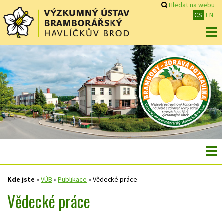
Hledat na webu
CS
EN
Kde jste
»
VÚB
»
Publikace
»
Vědecké práce
Vědecké práce