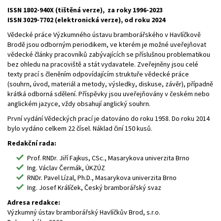
ISSN 1802-940X (tištěná verze), za roky 1996-2023
ISSN 3029-7702 (elektronická verze), od roku 2024
Vědecké práce Výzkumného ústavu bramborářského v Havlíčkově
Brodě jsou odborným periodikem, ve kterém je možné uveřejňovat
vědecké články pracovníků zabývajících se příslušnou problematikou
bez ohledu na pracoviště a stát vydavatele. Zveřejněny jsou celé
texty prací s členěním odpovídajícím struktuře vědecké práce
(souhrn, úvod, materiál a metody, výsledky, diskuse, závěr), případně
krátká odborná sdělení. Příspěvky jsou uveřejňovány v českém nebo
anglickém jazyce, vždy obsahují anglický souhrn.
První vydání Vědeckých prací je datováno do roku 1958. Do roku 2014
bylo vydáno celkem 22 čísel. Náklad činí 150 kusů.
Redakční rada:
Prof. RNDr. Jiří Fajkus, CSc., Masarykova univerzita Brno
Ing. Václav Čermák, ÚKZÚZ
RNDr. Pavel Lízal, Ph.D., Masarykova univerzita Brno
Ing. Josef Králíček, Český bramborářský svaz
Adresa redakce:
Výzkumný ústav bramborářský Havlíčkův Brod, s.r.o.