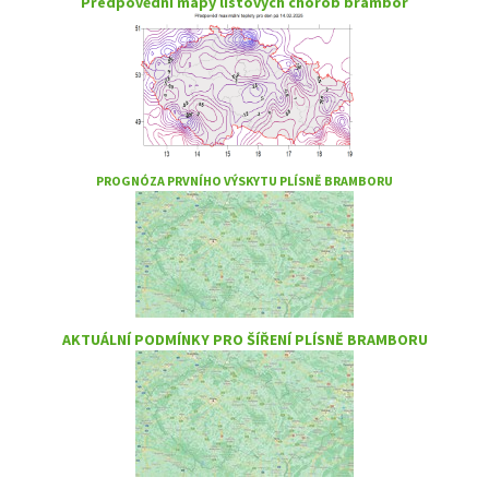
Předpovědní mapy listových chorob brambor
PROGNÓZA PRVNÍHO VÝSKYTU PLÍSNĚ BRAMBORU
AKTUÁLNÍ PODMÍNKY PRO ŠÍŘENÍ PLÍSNĚ BRAMBORU