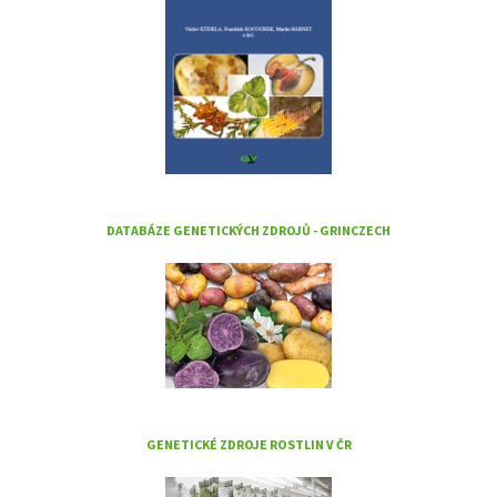
DATABÁZE GENETICKÝCH ZDROJŮ - GRINCZECH
GENETICKÉ ZDROJE ROSTLIN V ČR