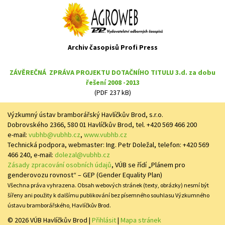
Archiv časopisů Profi Press
ZÁVĚREČNÁ ZPRÁVA PROJEKTU DOTAČNÍHO TITULU 3.d. za dobu
řešení 2008 -2013
(PDF 237 kB)
Výzkumný ústav bramborářský Havlíčkův Brod, s.r.o.
Dobrovského 2366, 580 01 Havlíčkův Brod, tel. +420 569 466 200
e-mail:
vubhb@vubhb.cz
,
www.vubhb.cz
Technická podpora, webmaster: Ing. Petr Doležal, telefon: +420 569
466 240, e-mail:
dolezal@vubhb.cz
Zásady zpracování osobních údajů
, VÚB se řídí „Plánem pro
genderovozu rovnost“ – GEP (Gender Equality Plan)
Všechna práva vyhrazena. Obsah webových stránek (texty, obrázky) nesmí být
šířeny ani použity k dalšímu publikování bez písemného souhlasu Výzkumného
ústavu bramborářského, Havlíčkův Brod.
© 2026 VÚB Havlíčkův Brod
|
Přihlásit
|
Mapa stránek