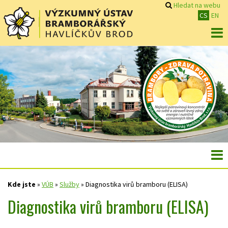
Hledat na webu
CS
EN
Kde jste
»
VÚB
»
Služby
»
Diagnostika virů bramboru (ELISA)
Diagnostika virů bramboru (ELISA)