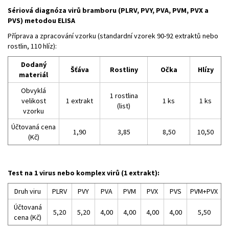
Sériová diagnóza virů bramboru (PLRV, PVY, PVA, PVM, PVX a
PVS) metodou ELISA
Příprava a zpracování vzorku (standardní vzorek 90-92 extraktů nebo
rostlin, 110 hlíz):
Dodaný
Šťáva
Rostliny
Očka
Hlízy
materiál
Obvyklá
1 rostlina
velikost
1 extrakt
1 ks
1 ks
(list)
vzorku
Účtovaná cena
1,90
3,85
8,50
10,50
(Kč)
Test na 1 virus nebo komplex virů (1 extrakt):
Druh viru
PLRV
PVY
PVA
PVM
PVX
PVS
PVM+PVX
Účtovaná
5,20
5,20
4,00
4,00
4,00
4,00
5,50
cena (Kč)