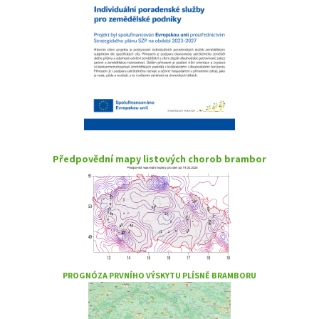
Předpovědní mapy listových chorob brambor
PROGNÓZA PRVNÍHO VÝSKYTU PLÍSNĚ BRAMBORU