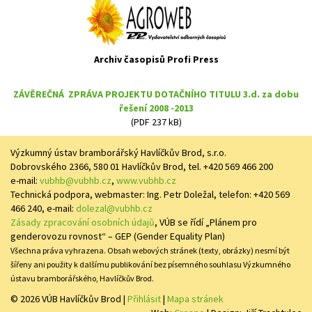
Archiv časopisů Profi Press
ZÁVĚREČNÁ ZPRÁVA PROJEKTU DOTAČNÍHO TITULU 3.d. za dobu
řešení 2008 -2013
(PDF 237 kB)
Výzkumný ústav bramborářský Havlíčkův Brod, s.r.o.
Dobrovského 2366, 580 01 Havlíčkův Brod, tel. +420 569 466 200
e-mail:
vubhb@vubhb.cz
,
www.vubhb.cz
Technická podpora, webmaster: Ing. Petr Doležal, telefon: +420 569
466 240, e-mail:
dolezal@vubhb.cz
Zásady zpracování osobních údajů
, VÚB se řídí „Plánem pro
genderovozu rovnost“ – GEP (Gender Equality Plan)
Všechna práva vyhrazena. Obsah webových stránek (texty, obrázky) nesmí být
šířeny ani použity k dalšímu publikování bez písemného souhlasu Výzkumného
ústavu bramborářského, Havlíčkův Brod.
© 2026 VÚB Havlíčkův Brod
|
Přihlásit
|
Mapa stránek