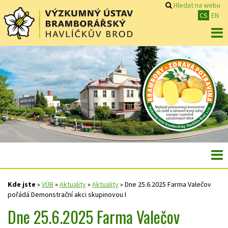
Hledat na webu
CS
EN
Kde jste
»
VÚB
»
Aktuality
»
Aktuality
»
Dne 25.6.2025 Farma Valečov
pořádá Demonstrační akci skupinovou I
Dne 25.6.2025 Farma Valečov