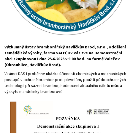
Výzkumný ústav bramborářský Havlíčkův Brod, s.r.o., oddělení
zemědělské výroby, farma VALEČOV Vás zve na Demonstrační
akci skupinovou I dne 25.6.2025 v 9.00 hod. na farmě Valečov
(Okrouhlice, Havlíčkův Brod).
V rámci DAS I proběhne ukázka účinnosti chemických a mechanických
postupů v ochraně brambor proti plevelům, použití půdoochranných
technologií při sázení brambor, hodnocení aktuálního náletu mšic a
výskytu mandelinky bramborové.