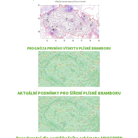
PROGNÓZA PRVNÍHO VÝSKYTU PLÍSNĚ BRAMBORU
AKTUÁLNÍ PODMÍNKY PRO ŠÍŘENÍ PLÍSNĚ BRAMBORU
Poradenství dle certifikačního schématu ADVIGREEN