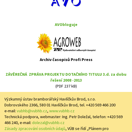
AVObloguje
Archiv časopisů Profi Press
ZÁVĚREČNÁ ZPRÁVA PROJEKTU DOTAČNÍHO TITULU 3.d. za dobu
řešení 2008 -2013
(PDF 237 kB)
Výzkumný ústav bramborářský Havlíčkův Brod, s.r.o.
Dobrovského 2366, 580 01 Havlíčkův Brod, tel. +420 569 466 200
e-mail:
vubhb@vubhb.cz
,
www.vubhb.cz
Technická podpora, webmaster: Ing. Petr Doležal, telefon: +420 569
466 240, e-mail:
dolezal@vubhb.cz
Zásady zpracování osobních údajů
, VÚB se řídí „Plánem pro