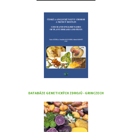
DATABÁZE GENETICKÝCH ZDROJŮ - GRINCZECH