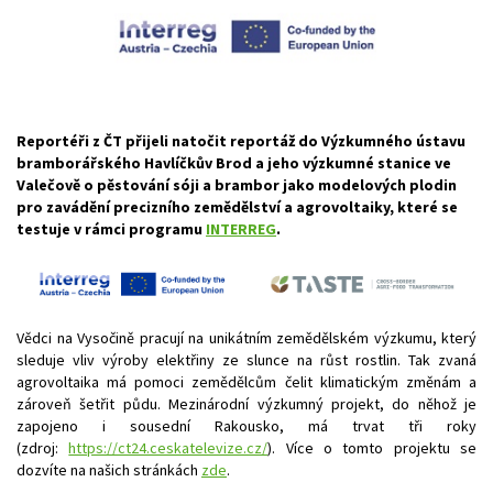
Reportéři z ČT přijeli natočit reportáž do
Výzkumného ústavu
bramborářského Havlíčkův Brod
a jeho
výzkumné stanice ve
Valečově o
pěstování sóji a brambor jako modelových plodin
pro zavádění precizního zemědělství a agrovoltaiky, které se
testuje v rámci programu
INTERREG
.
Vědci na Vysočině pracují na unikátním zemědělském výzkumu, který
sleduje vliv výroby elektřiny ze slunce na růst rostlin. Tak zvaná
agrovoltaika má pomoci zemědělcům čelit klimatickým změnám a
zároveň šetřit půdu. Mezinárodní výzkumný projekt, do něhož je
zapojeno i sousední Rakousko, má trvat tři roky
(zdroj:
https://ct24.ceskatelevize.cz/
). Více o tomto projektu se
dozvíte na našich stránkách
zde
.