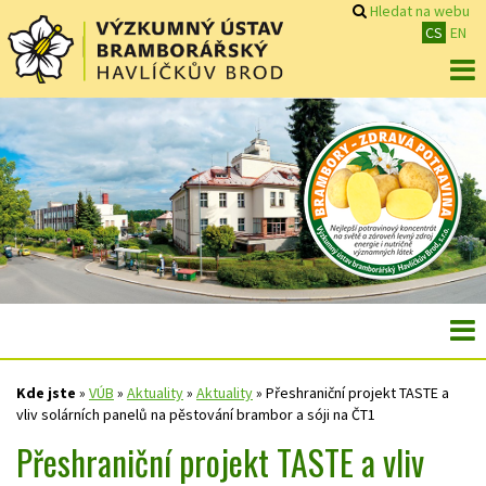
Hledat na webu
CS
EN
Kde jste
»
VÚB
»
Aktuality
»
Aktuality
»
Přeshraniční projekt TASTE a
vliv solárních panelů na pěstování brambor a sóji na ČT1
Přeshraniční projekt TASTE a vliv