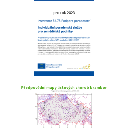
pro rok 2023
Předpovědní mapy listových chorob brambor