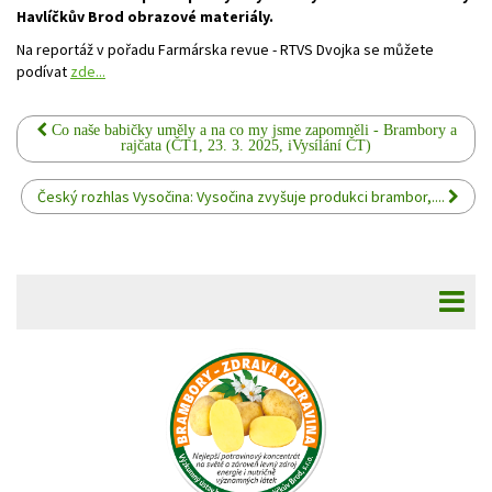
Havlíčkův Brod obrazové materiály.
Na reportáž v pořadu Farmárska revue - RTVS Dvojka se můžete
podívat
zde...
Co naše babičky uměly a na co my jsme zapomněli - Brambory a
rajčata (ČT1, 23. 3. 2025, iVysílání ČT)
Český rozhlas Vysočina: Vysočina zvyšuje produkci brambor,....