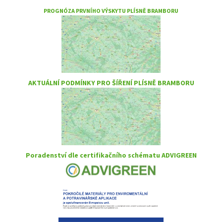
PROGNÓZA PRVNÍHO VÝSKYTU PLÍSNĚ BRAMBORU
AKTUÁLNÍ PODMÍNKY PRO ŠÍŘENÍ PLÍSNĚ BRAMBORU
Poradenství dle certifikačního schématu ADVIGREEN