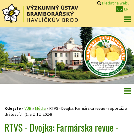
Hledat na webu
CS
EN
Kde jste
»
VÚB
»
Média
»
RTVS - Dvojka: Farmárska revue - reportáž o
drátovcích (1. a 2. 12. 2024)
RTVS - Dvojka: Farmárska revue -