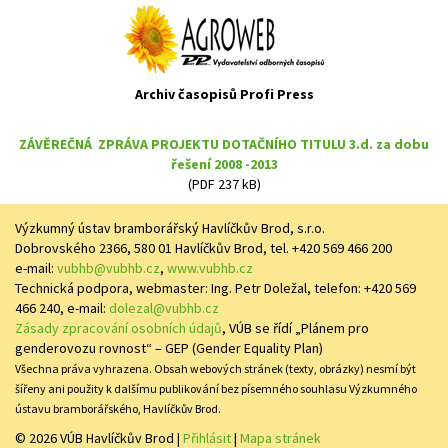
Archiv časopisů Profi Press
ZÁVĚREČNÁ ZPRÁVA PROJEKTU DOTAČNÍHO TITULU 3.d. za dobu
řešení 2008 -2013
(PDF 237 kB)
Výzkumný ústav bramborářský Havlíčkův Brod, s.r.o.
Dobrovského 2366, 580 01 Havlíčkův Brod, tel. +420 569 466 200
e-mail:
vubhb@vubhb.cz
,
www.vubhb.cz
Technická podpora, webmaster: Ing. Petr Doležal, telefon: +420 569
466 240, e-mail:
dolezal@vubhb.cz
Zásady zpracování osobních údajů
, VÚB se řídí „Plánem pro
genderovozu rovnost“ – GEP (Gender Equality Plan)
Všechna práva vyhrazena. Obsah webových stránek (texty, obrázky) nesmí být
šířeny ani použity k dalšímu publikování bez písemného souhlasu Výzkumného
ústavu bramborářského, Havlíčkův Brod.
© 2026 VÚB Havlíčkův Brod
|
Přihlásit
|
Mapa stránek