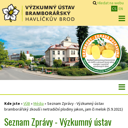
Hledat na webu
CS
EN
Kde jste
»
VÚB
»
Média
»
Seznam Zprávy - Výzkumný ústav
bramborářský zkouší i netradiční plodiny jakon, jam či melok (5.9.2021)
Seznam Zprávy - Výzkumný ústav