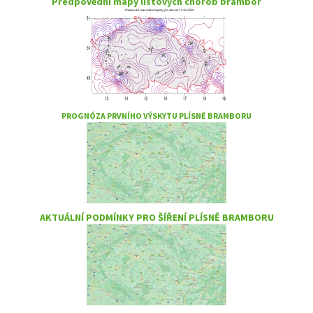
Předpovědní mapy listových chorob brambor
PROGNÓZA PRVNÍHO VÝSKYTU PLÍSNĚ BRAMBORU
AKTUÁLNÍ PODMÍNKY PRO ŠÍŘENÍ PLÍSNĚ BRAMBORU