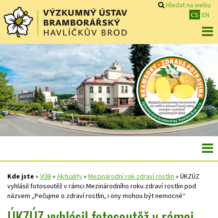
Hledat na webu
CS
EN
Kde jste
»
VÚB
»
Aktuality
»
Mezinárodní rok zdraví rostlin
»
ÚKZÚZ
vyhlásil fotosoutěž v rámci Mezinárodního roku zdraví rostlin pod
názvem „Pečujme o zdraví rostlin, i ony mohou být nemocné“
ÚKZÚZ vyhlásil fotosoutěž v rámci