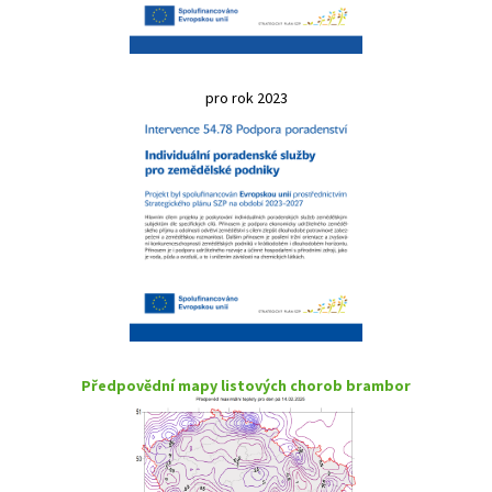
pro rok 2023
Předpovědní mapy listových chorob brambor