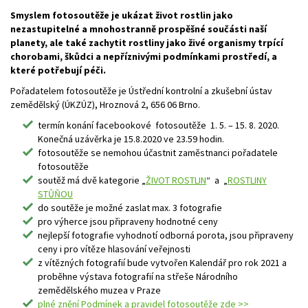
Smyslem fotosoutěže je ukázat život rostlin jako
nezastupitelné a mnohostranně prospěšné součásti naší
planety, ale také zachytit rostliny jako živé organismy trpící
chorobami, škůdci a nepříznivými podmínkami prostředí, a
které potřebují péči.
Pořadatelem fotosoutěže je Ústřední kontrolní a zkušební ústav
zemědělský (ÚKZÚZ), Hroznová 2, 656 06 Brno.
termín konání facebookové fotosoutěže 1. 5. – 15. 8. 2020.
Konečná uzávěrka je 15.8.2020 ve 23.59 hodin.
fotosoutěže se nemohou účastnit zaměstnanci pořadatele
fotosoutěže
soutěž má dvě kategorie „
ŽIVOT ROSTLIN
“ a „
ROSTLINY
STŮŇOU
do soutěže je možné zaslat max. 3 fotografie
pro výherce jsou připraveny hodnotné ceny
nejlepší fotografie vyhodnotí odborná porota, jsou připraveny
ceny i pro vítěze hlasování veřejnosti
z vítězných fotografií bude vytvořen Kalendář pro rok 2021 a
proběhne výstava fotografií na střeše Národního
zemědělského muzea v Praze
plné znění Podmínek a pravidel fotosoutěže zde >>