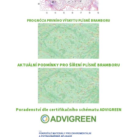
PROGNÓZA PRVNÍHO VÝSKYTU PLÍSNĚ BRAMBORU
AKTUÁLNÍ PODMÍNKY PRO ŠÍŘENÍ PLÍSNĚ BRAMBORU
Poradenství dle certifikačního schématu ADVIGREEN