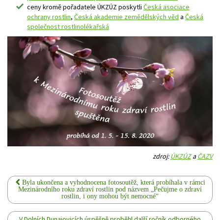
ceny kromě pořadatele ÚKZÚZ poskytli
Česká asociace
ochrany rostlin
,
Česká akademie zemědělských věd
a
Česká
společnost rostlinolékařská
zdroj:
ÚKZÚZ
a
ČAZV
Byla ukončena a vyhodnocena fotosoutěž, která probíhala v rámci
Mezinárodního roku zdraví rostlin pod názvem „Pečujme o zdraví
rostlin, i ony mohou být nemocné“
V Dolních Dunajovicích úspěšně proběhl další ročník odborného