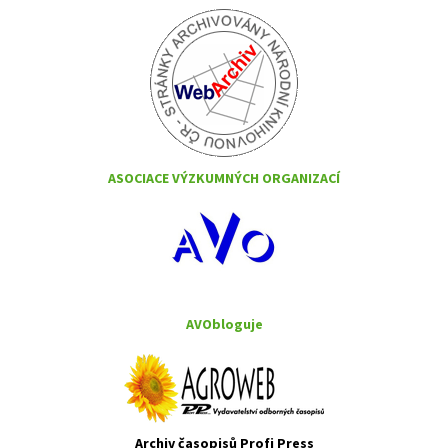
ASOCIACE VÝZKUMNÝCH ORGANIZACÍ
AVObloguje
Archiv časopisů Profi Press