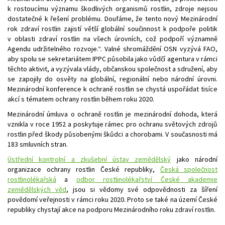
k rostoucímu významu škodlivých organismů rostlin, zdroje nejsou
dostatečné k řešení problému. Doufáme, že tento nový Mezinárodní
rok zdraví rostlin zajistí větší globální součinnost k podpoře politik
v oblasti zdraví rostlin na všech úrovních, což podpoří významně
Agendu udržitelného rozvoje.“. Valné shromáždění OSN vyzývá FAO,
aby spolu se sekretariátem IPPC působila jako vůdčí agentura v rámci
těchto aktivit, a vyzývala vlády, občanskou společnost a sdružení, aby
se zapojily do osvěty na globální, regionální nebo národní úrovni.
Mezinárodní konference k ochraně rostlin se chystá uspořádat tisíce
akcí s tématem ochrany rostlin během roku 2020.
Mezinárodní úmluva o ochraně rostlin je mezinárodní dohoda, která
vznikla v roce 1952 a poskytuje rámec pro ochranu světových zdrojů
rostlin před škody působenými škůdci a chorobami. V současnosti má
183 smluvních stran.
Ústřední kontrolní a zkušební ústav zemědělský
jako národní
organizace ochrany rostlin České republiky,
Česká společnost
rostlinolékařská
a
odbor rostlinolékařství České akademie
zemědělských věd
, jsou si vědomy své odpovědnosti za šíření
povědomí veřejnosti v rámci roku 2020. Proto se také na území České
republiky chystají akce na podporu Mezinárodního roku zdraví rostlin.