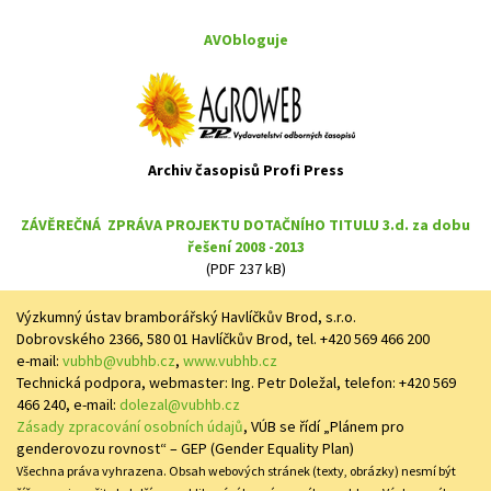
AVObloguje
Archiv časopisů Profi Press
ZÁVĚREČNÁ ZPRÁVA PROJEKTU DOTAČNÍHO TITULU 3.d. za dobu
řešení 2008 -2013
(PDF 237 kB)
Výzkumný ústav bramborářský Havlíčkův Brod, s.r.o.
Dobrovského 2366, 580 01 Havlíčkův Brod, tel. +420 569 466 200
e-mail:
vubhb@vubhb.cz
,
www.vubhb.cz
Technická podpora, webmaster: Ing. Petr Doležal, telefon: +420 569
466 240, e-mail:
dolezal@vubhb.cz
Zásady zpracování osobních údajů
, VÚB se řídí „Plánem pro
genderovozu rovnost“ – GEP (Gender Equality Plan)
Všechna práva vyhrazena. Obsah webových stránek (texty, obrázky) nesmí být