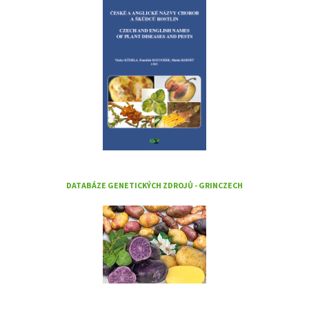
DATABÁZE GENETICKÝCH ZDROJŮ - GRINCZECH