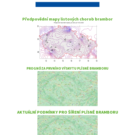
Předpovědní mapy listových chorob brambor
PROGNÓZA PRVNÍHO VÝSKYTU PLÍSNĚ BRAMBORU
AKTUÁLNÍ PODMÍNKY PRO ŠÍŘENÍ PLÍSNĚ BRAMBORU