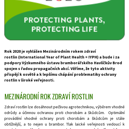
Rok 2020 je vyhlášen Mezinárodním rokem zdraví
rostlin (International Year of Plant Health = IYPH) a bude i za
podpory Výzkumného ústavu bramborářského Havlíčkův Brod
spojen s řadou propagačních akcí. Věříme, že tyto aktivity
přispějí k osvětě a k lepšímu chápání problematiky ochrany
rostlin v široké veřejnosti.
MEZINÁRODNÍ ROK ZDRAVÍ ROSTLIN
Zdraví rostlin lze dosáhnout pečlivou agrotechnikou, výběrem vhodné
odrůdy a účinnou ochranou proti chorobám a škůdcům. Optimální
provádění vhodné ochrany proti chorobám a škůdcům je stále
obtížnější, a to nejen u brambor. Tlak laické veřejnosti vedoucí k