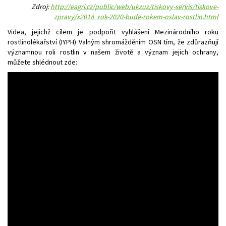
Zdroj:
http://eagri.cz/public/web/ukzuz/tiskovy-servis/tiskove-
zpravy/x2018_rok-2020-bude-rokem-oslav-rostlin.html
Videa, jejichž cílem je podpořit vyhlášení Mezinárodního roku
rostlinolékařství (IYPH) Valným shromážděním OSN tím, že zdůrazňují
významnou roli rostlin v našem životě a význam jejich ochrany,
můžete shlédnout zde: