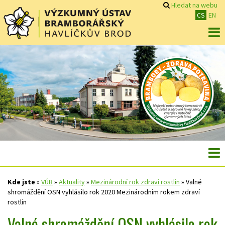
Hledat na webu
CS
EN
Kde jste
»
VÚB
»
Aktuality
»
Mezinárodní rok zdraví rostlin
»
Valné
shromáždění OSN vyhlásilo rok 2020 Mezinárodním rokem zdraví
rostlin
Valné shromáždění OSN vyhlásilo rok