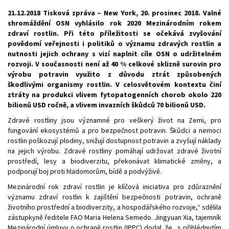
21.12.2018 Tisková zpráva – New York, 20. prosinec 2018. Valné
shromáždění OSN vyhlásilo rok 2020 Mezinárodním rokem
zdraví rostlin. Při této příležitosti se očekává zvyšování
povědomí veřejnosti i politiků o významu zdravých rostlin a
nutnosti jejich ochrany s vizí naplnit cíle OSN o udržitelném
rozvoji. V současnosti není až 40 % celkové sklizně surovin pro
výrobu potravin využito z důvodu ztrát způsobených
škodlivými organismy rostlin. V celosvětovém kontextu činí
ztráty na produkci vlivem fytopatogenních chorob okolo 220
bilionů USD ročně, a vlivem invazních škůdců 70 bilionů USD.
Zdravé rostliny jsou významné pro veškerý život na Zemi, pro
fungování ekosystémů a pro bezpečnost potravin. Škůdci a nemoci
rostlin poškozují plodiny, snižují dostupnost potravin a zvyšují náklady
na jejich výrobu. Zdravé rostliny pomáhají udržovat zdravé životní
prostředí, lesy a biodiverzitu, překonávat klimatické změny, a
podporují boj proti hladomorům, bídě a podvýživě.
Mezinárodní rok zdraví rostlin je klíčová iniciativa pro zdůraznění
významu zdraví rostlin k zajištění bezpečnosti potravin, ochraně
životního prostřední a biodiverzity, a hospodářského rozvoje,“ sdělila
zástupkyně ředitele FAO Maria Helena Semedo. Jingyuan Xia, tajemník
Mezinárodní úmluvy o ochraně rostlin (IPPC) dodal, že „s přihlédnutím