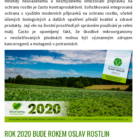
mnohdy neuváženému a nesmyslnému omezování přípravků na
ochranu rostlin je často kontraproduktivní. Sofistikovaná integrovaná
ochrana s využitím moderních přípravků na ochranu rostlin, včetně
účinných biologických a dalších opatření přináší kvalitní a zdravé
produkty. Její vliv na životní prostředí při správném používání je velmi
malý. Často je opomíjený fakt, že škodlivé mikroorganismy
v neošetřovaných plodinách mohou být významným zdrojem
kancerogenů a mutagenů v potravinách.
ROK 2020 BUDE ROKEM OSLAV ROSTLIN