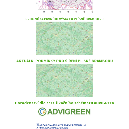
PROGNÓZA PRVNÍHO VÝSKYTU PLÍSNĚ BRAMBORU
AKTUÁLNÍ PODMÍNKY PRO ŠÍŘENÍ PLÍSNĚ BRAMBORU
Poradenství dle certifikačního schématu ADVIGREEN