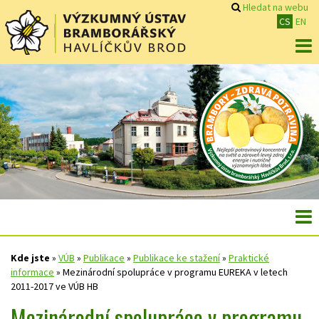
Hledat na webu
CS
EN
Kde jste
»
VÚB
»
Publikace
»
Publikace ke stažení
»
Praktické
informace
»
Mezinárodní spolupráce v programu EUREKA v letech
2011-2017 ve VÚB HB
Mezinárodní spolupráce v programu