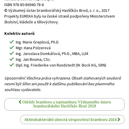
ISBN 978-80-86940-78-6
© Výzkumný ústav bramborářský Havlíčkův Brod, s. r. o., 2017
Projekty EUREKA byly na české straně podpořeny Ministerstvem
školství, kládeže a tělovýchovy.
Kolektiv autorů
Ing. Marie Greplová, Ph.D.
Mgr. Hana Polzerová
Ing. Jaroslava Domkářová, Ph.D., MBA, LLM
Ing. Jan Bouma, CSc.
Dipl. Ing. Friederike von Rundstedt (W. Bock KG, SRN)
Upozornění: Všechna práva vyhrazena. Obsah stahovaných souborů
nesmí být šířen ani použit k dalšímu publikování bez písemného
souhlasu vydavatele.
Odrůdy bramboru a topinamburu Výzkumného ústavu
bramborářského Havlíčkův Brod 2018
Aktinobakteriální obecná strupovitost bramboru 2016