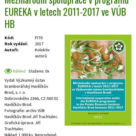
EUREKA v letech 2011-2017 ve VÚB
HB
Kód:
PI70
Rok vydání:
2017
Autoři:
Kolektiv
autorů
Náhled
Staženo: 0x
Vydal: Výzkumný ústav
bramborářský Havlíčkův
Brod, s. r. o.
Dobrovského 2366, CZ-580 01
Havlíčkův Brod.
Fotografie: archiv VÚB
Havlíčkův Brod Jiří Trachtulec.
Grafická úprava: Jiří
Trachtulec.
Náklad: 1 000 ks. Neprodejné.