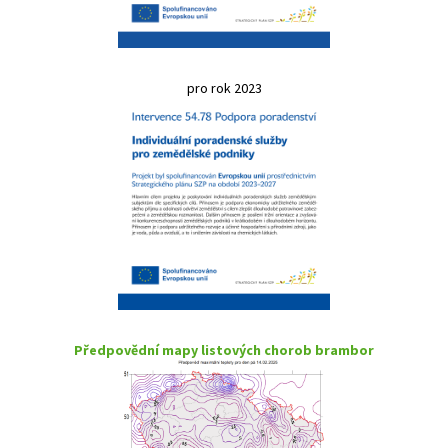
pro rok 2023
Předpovědní mapy listových chorob brambor