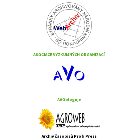
ASOCIACE VÝZKUMNÝCH ORGANIZACÍ
AVObloguje
Archiv časopisů Profi Press