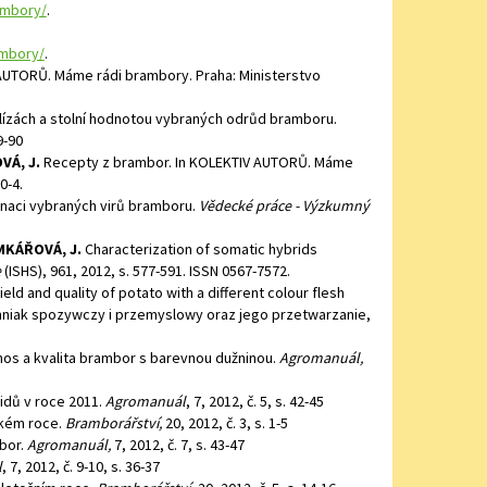
ambory/
.
ambory/
.
AUTORŮ. Máme rádi brambory. Praha: Ministerstvo
hlízách a stolní hodnotou vybraných odrůd bramboru.
9-90
VÁ, J.
Recepty z brambor. In KOLEKTIV AUTORŮ. Máme
0-4.
inaci vybraných virů bramboru.
Vědecké práce - Výzkumný
MKÁŘOVÁ, J.
Characterization of somatic hybrids
e
(ISHS), 961, 2012, s. 577-591. ISSN 0567-7572.
Yield and quality of potato with a different colour flesh
emniak spozywczy i przemyslowy oraz jego przetwarzanie,
os a kvalita brambor s barevnou dužninou.
Agromanuál,
idů v roce 2011.
Agromanuál
, 7, 2012, č. 5, s. 42-45
ském roce.
Bramborářství,
20, 2012, č. 3, s. 1-5
bor.
Agromanuál,
7, 2012, č. 7, s. 43-47
l
, 7, 2012, č. 9-10, s. 36-37