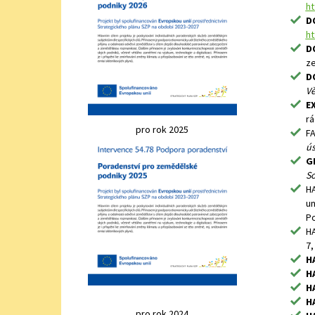
ht
D
ht
D
ze
D
Vě
EX
rá
pro rok 2025
FA
ús
G
S
HA
un
Po
HA
7,
HA
HA
HA
HA
pro rok 2024