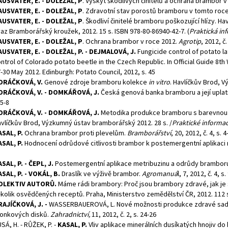
USVATER, E. - DOLEŽAL, P
. Výskyt škodlivých činitelů a ochrana brambor v
USVATER, E. - DOLEŽAL, P
. Zdravotní stav porostů bramboru v tomto roc
USVATER, E. - DOLEŽAL, P
. Škodliví činitelé bramboru poškozující hlízy.
az Bramborářský kroužek, 2012. 15 s. ISBN 978-80-86940-42-7. (
Praktická inf
USVATER, E. - DOLEŽAL, P
. Ochrana brambor v roce 2012.
Agrotip
, 2012, č.
USVATER, E. - DOLEŽAL, P. - DEJMALOVÁ, J.
Fungicide control of potato la
ntrol of Colorado potato beetle in the Czech Republic. In Official Guide 8th
-30 May 2012. Edinburgh: Potato Council, 2012, s. 45
ORÁČKOVÁ, V.
Genové zdroje bramboru kolekce
in vitro
. Havlíčkův Brod, 
ORÁČKOVÁ, V. - DOMKÁŘOVÁ, J.
Česká genová banka bramboru a její uplat
 5-8
ORÁČKOVÁ, V. - DOMKÁŘOVÁ, J.
Metodika produkce bramboru s barevnou d
vlíčkův Brod, Výzkumný ústav bramborářský 2012. 28 s. /
Praktické informac
SAL, P.
Ochrana brambor proti plevelům.
Bramborářství
, 20, 2012, č. 4, s. 4
SAL, P.
Hodnocení odrůdové citlivosti brambor k postemergentní aplikaci 
SAL, P. - ČEPL, J.
Postemergentní aplikace metribuzinu a odrůdy brambor
SAL, P. - VOKÁL, B.
Draslík ve výživě brambor.
Agromanuá
l, 7, 2012, č. 4, s
OLEKTIV AUTORŮ.
Máme rádi brambory: Proč jsou brambory zdravé, jak je
kolik osvědčených receptů. Praha, Ministerstvo zemědělství ČR, 2012. 112 s
RAJÍČKOVÁ, J. -
WASSERBAUEROVÁ, L. Nové možnosti produkce zdravé sadb
onkových disků.
Zahradnictví,
11, 2012, č. 2, s. 24-26
SÁ, H. - RŮŽEK, P. -
KASAL, P.
Vliv aplikace minerálních dusíkatých hnojiv do 