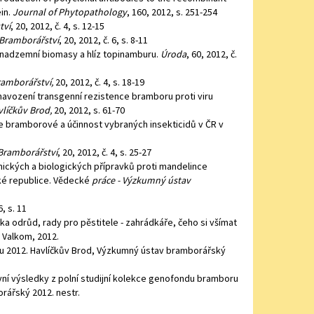
in.
Journal of Phytopathology
, 160, 2012, s. 251-254
tví
, 20, 2012, č. 4, s. 12-15
Bramborářství
, 20, 2012, č. 6, s. 8-11
 nadzemní biomasy a hlíz topinamburu.
Úroda
, 60, 2012, č.
amborářství,
20, 2012, č. 4, s. 18-19
navození transgenní rezistence bramboru proti viru
líčkův Brod,
20, 2012, s. 61-70
e bramborové a účinnost vybraných insekticidů v ČR v
Bramborářství
, 20, 2012, č. 4, s. 25-27
mických a biologických přípravků proti mandelince
ské republice. Vědecké
práce - Výzkumný ústav
6, s. 11
ka odrůd, rady pro pěstitele - zahrádkáře, čeho si všímat
 Valkom, 2012.
ru 2012. Havlíčkův Brod, Výzkumný ústav bramborářský
í výsledky z polní studijní kolekce genofondu bramboru
rářský 2012. nestr.