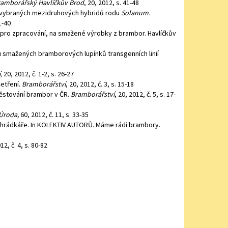
ramborářský Havlíčkův Brod
, 20, 2012, s. 41-48
u vybraných mezidruhových hybridů rodu
Solanum.
1-40
 pro zpracování, na smažené výrobky z brambor. Havlíčkův
vu smažených bramborových lupínků transgenních linií
,
20, 2012, č. 1-2, s. 26-27
šetření.
Bramborářství
, 20, 2012, č. 3, s. 15-18
pěstování brambor v ČR.
Bramborářství
, 20, 2012, č. 5, s. 17-
Úroda,
60, 2012, č. 11, s. 33-35
ahrádkáře. In KOLEKTIV AUTORŮ. Máme rádi brambory.
12, č. 4, s. 80-82