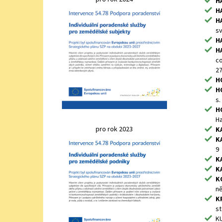
HA
HA
HA
sv
HA
HA
co
27
H
H
s.
H
Ha
pro rok 2023
KA
KA
9
KA
KA
K
ně
K
st
KU