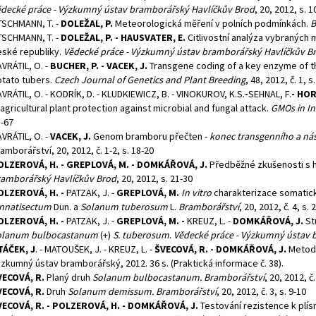
decké práce - Výzkumný ústav bramborářský Havlíčkův Brod
, 20, 2012, s. 
TSCHMANN, T. -
DOLEŽAL, P.
Meteorologická měření v polních podmínkách.
B
TSCHMANN, T. -
DOLEŽAL, P. - HAUSVATER, E.
Citlivostní analýza vybraných 
ské republiky.
Vědecké práce - Výzkumný ústav bramborářský Havlíčkův B
VRÁTIL, O. -
BUCHER, P. - VACEK, J.
Transgene coding of a key enzyme of th
tato tubers.
Czech Journal of Genetics and Plant Breeding
, 48, 2012, č. 1, s
VRÁTIL, O. - KODRÍK, D. - KLUDKIEWICZ, B. - VINOKUROV, K.S.
-
SEHNAL,
F.
- HO
 agricultural plant protection against microbial and fungal attack.
GMOs in In
-67
VRÁTIL, O. -
VACEK, J.
Genom bramboru přečten -
konec transgenního a nás
amborářství, 20, 2012, č. 1-2, s. 18-20
OLZEROVÁ, H. - GREPLOVÁ, M. - DOMKÁŘOVÁ, J.
Předběžné zkušenosti s h
amborářský Havlíčkův Brod
, 20, 2012, s. 21-30
OLZEROVÁ, H. -
PATZAK, J. -
GREPLOVÁ, M.
In vitro
charakterizace somatick
innatisectum
Dun. a
Solanum tuberosum
L.
Bramborářství
, 20, 2012, č. 4, s. 
OLZEROVÁ, H. -
PATZAK, J. -
GREPLOVÁ, M. -
KREUZ, L. -
DOMKÁŘOVÁ, J.
Stu
olanum bulbocastanum
(+)
S. tuberosum
.
Vědecké práce - Výzkumný ústav 
TÁČEK, J
. - MATOUŠEK, J. - KREUZ, L. -
ŠVECOVÁ, R. - DOMKÁŘOVÁ, J.
Metodic
zkumný ústav bramborářský, 2012. 36 s. (Praktická informace č. 38).
VECOVÁ, R.
Planý druh
Solanum bulbocastanum. Bramborářství
, 20, 2012, č.
VECOVÁ, R.
Druh
Solanum demissum. Bramborářství
, 20, 2012, č. 3, s. 9-10
VECOVÁ, R. - POLZEROVÁ, H. - DOMKÁŘOVÁ, J.
Testování rezistence k plís