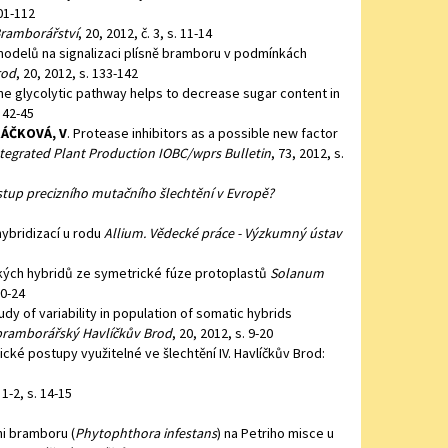
101-112
ramborářství
, 20, 2012, č. 3, s. 11-14
modelů na signalizaci plísně bramboru v podmínkách
rod
, 20, 2012, s. 133-142
e glycolytic pathway helps to decrease sugar content in
. 42-45
RÁČKOVÁ, V
. Protease inhibitors as a possible new factor
tegrated Plant Production IOBC/wprs Bulletin
, 73, 2012, s.
tup precizního mutačního šlechtění v Evropě?
ybridizací u rodu
Allium. Vědecké práce - Výzkumný ústav
ých hybridů ze symetrické fúze protoplastů
Solanum
20-24
dy of variability in population of somatic hybrids
bramborářský Havlíčkův Brod
, 20, 2012, s. 9-20
ké postupy využitelné ve šlechtění IV. Havlíčkův Brod:
 1-2, s. 14-15
ni bramboru (
Phytophthora infestans
) na Petriho misce u