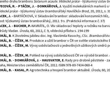
laného druhu bramboru
Solanum acaule. Vědecké práce - Výzkumný ústav b
ECOVÁ, R. - PTÁČEK, J. - DOMKÁŘOVÁ, J.
Využití molekulárních markerů 
decké práce - Výzkumný ústav bramborářský Havlíčkův Brod
, 20, 2012, s. 3
CEK, J. -
BARTÁČKOVÁ, V. Skladování brambor: skladování konzumních hlíz,
od: Výzkumný ústav bramborářský, 2012. 9 s. (Praktická informace č. 37)
CEK, J. - BUCHER, P.
-NAVRÁTIL, O. Vliv skladovací teploty a ročníku na bar
růdy Vladan.
Úroda
, 60, 2012, č. 9, vědecká příloha s. 194-199
OKÁL, B
. K životnímu jubileu doc. Ing. Vlastimila Rasochy, CSc.
Bramborářství
KÁL, B. - ČÍŽEK, M.
Produkce a užití brambor v ČR ve světle statistického 
KÁL, B. - ČÍŽEK, M.
Vývoj soběstačnosti u jednotlivých užitkových směrů 
8
KÁL, B. - ČÍŽEK, M.
Pohled na vývoj soběstačnosti ČR ve výrobě brambor.
KÁL, B. - DOMKÁŘOVÁ, J. - HAUSVATER, E.
Rady pro drobné pěstitele - z
aha, Ministerstvo zemědělství ČR, 2012. ISBN 978-80-7434-060-4
KÁL, B. - KASAL, P.
Agrotechnika a hnojení brambor aktuálně.
Úroda,
60, 20