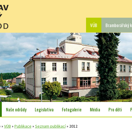
VÚB
Bramborářský k
Naše odrůdy
Legislativa
Fotogalerie
Média
Pro děti
e
»
VÚB
»
Publikace
»
Seznam publikací
»
2012