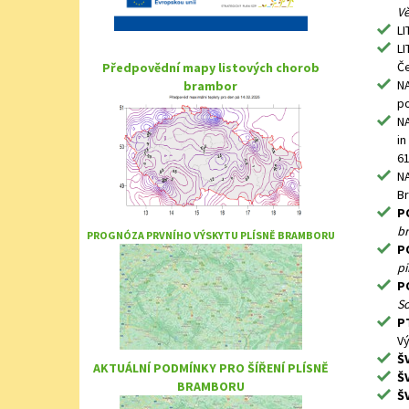
Vě
LI
LI
Če
Předpovědní mapy listových chorob
NA
brambor
po
NA
in
61
NA
Br
P
br
PROGNÓZA PRVNÍHO VÝSKYTU PLÍSNĚ BRAMBORU
P
p
P
S
P
Vý
Š
AKTUÁLNÍ PODMÍNKY PRO ŠÍŘENÍ PLÍSNĚ
Š
BRAMBORU
Š