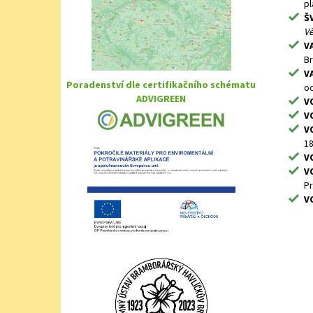
p
ŠV
Vě
VA
Br
VA
Poradenství dle certifikačního schématu
od
ADVIGREEN
V
VO
VO
1
VO
VO
Pr
VO