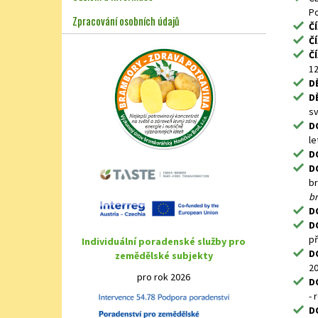
Po
Zpracování osobních údajů
ČÍ
ČÍ
ČÍ
12
DĚ
DĚ
sv
DO
le
DO
DO
b
br
D
DO
př
Individuální poradenské služby pro
D
zemědělské subjekty
20
pro rok 2026
D
- 
D