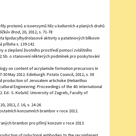
ofily proteinů a isoenzymů hlíz u kulturních a planých druhů
líčkův Brod
, 20, 2012, s. 71-78
ta lipidacylhydrolasové aktivity u patatinových bílkovin
ká příloha s. 139-142
y a zlepšení životního prostředí pomocí zvláštního
12 Sb. o stanovení některých podmínek pro poskytování
hnology on content of acrylamide formation precursors In
7-30 May 2012. Edinburgh: Potato Council, 2012, s. 58
 production of Jerusalem artichoke (Helianthus
icultural Engineering: Proceedings of the 40. International
. Ed.: S. Košutič. University of Zagreb, Faculty of
20, 2012, č. 16, s. 24-26
ostatních konzumních brambor v roce 2012.
 raných brambor pro přímý konzum v roce 2013.
roduction of polyclonal antibodies to the recombinant