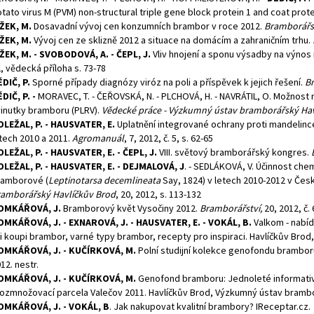
tato virus M (PVM) non-structural triple gene block protein 1 and coat prote
ŽEK, M.
Dosavadní vývoj cen konzumních brambor v roce 2012.
Bramborářs
ŽEK, M.
Vývoj cen ze sklizně 2012 a situace na domácím a zahraničním trhu.
ŽEK, M. - SVOBODOVÁ, A. - ČEPL, J.
Vliv hnojení a sponu výsadby na výnos
, vědecká příloha s. 73-78
DIČ, P.
Sporné případy diagnózy viróz na poli a příspěvek k jejich řešení.
Br
DIČ, P. -
MORAVEC, T. - ČEŘOVSKÁ, N. - PLCHOVÁ, H. - NAVRÁTIL, O. Možnost 
inutky bramboru (PLRV).
Vědecké práce - Výzkumný ústav bramborářský Hav
LEŽAL, P. - HAUSVATER, E.
Uplatnění integrované ochrany proti mandelinc
tech 2010 a 2011.
Agromanuál
, 7, 2012, č. 5, s. 62-65
LEŽAL, P. - HAUSVATER, E. - ČEPL, J.
VIII. světový bramborářský kongres.
LEŽAL, P. - HAUSVATER, E. - DEJMALOVÁ, J
. - SEDLÁKOVÁ, V. Účinnost che
ramborové (
Leptinotarsa decemlineata
Say, 1824) v letech 2010-2012 v Če
amborářský Havlíčkův Brod
, 20, 2012, s. 113-132
OMKÁŘOVÁ, J.
Bramborový květ Vysočiny 2012.
Bramborářství,
20, 2012, č. 
MKÁŘOVÁ, J. - EXNAROVÁ, J. - HAUSVATER, E. - VOKÁL, B.
Valkom - nabíd
i koupi brambor, varné typy brambor, recepty pro inspiraci. Havlíčkův Brod,
OMKÁŘOVÁ, J. - KUČÍRKOVÁ, M.
Polní studijní kolekce genofondu brambo
12. nestr.
OMKÁŘOVÁ, J. - KUČÍRKOVÁ, M.
Genofond bramboru: Jednoleté informativn
rozmnožovací parcela Valečov 2011. Havlíčkův Brod, Výzkumný ústav brambo
OMKÁŘOVÁ, J. - VOKÁL, B
. Jak nakupovat kvalitní brambory? IReceptar.cz.