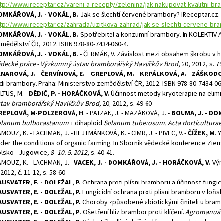
tp://www.ireceptar.cz/vareni-a-recepty/zelenina/jak-nakupovat-kvalitni-br
OMKÁŘOVÁ, J. - VOKÁL, B.
Jak se šlechtí červené brambory? IReceptar.cz.
tp://www.ireceptar.cz/zahrada/uzitkova-zahrad/jak-se-slechti-cervene-br
OMKÁŘOVÁ, J. - VOKÁL, B.
Spotřebitel a konzumní brambory. In KOLEKTIV 
mědělství ČR, 2012. ISBN 978-80-7434-060-4.
OMKÁŘOVÁ, J. - VOKÁL, B
. - ČERMÁK, V. Závislost mezi obsahem škrobu v 
decké práce - Výzkumný ústav bramborářský Havlíčkův Brod
, 20, 2012, s. 7
NAROVÁ, J. - ČERVÍNOVÁ, E. - GREPLOVÁ, M. - KRPÁLKOVÁ, A. - ZÁŠKODO
di brambory. Praha: Ministerstvo zemědělství ČR, 2012. ISBN 978-80-7434-06
LTUS, M. -
DĚDIČ, P. - HORÁČKOVÁ, V.
Účinnost metody kryoterapie na elim
tav bramborářský Havlíčkův Brod,
20, 2012, s. 49-60
REPLOVÁ, M-POLZEROVÁ, H
. - PATZAK, J. - MAZÁKOVÁ, J. -
BOUMA, J. - DO
olanum bulbocastanum
+ dihaploid
Solanum tuberosum. Acta Horticultura
MOUZ, K. - LACHMAN, J. - HEJTMÁNKOVÁ, K. - CIMR, J. - PIVEC, V. -
ČÍŽEK, M
. 
der the conditions of organic farming. In Sborník vědecké konference Zi
lsko - Jugowice
, 8 -10. 5. 2012
, s. 40-41.
MOUZ, K. - LACHMAN, J. -
VACEK, J. - DOMKÁŘOVÁ, J. - HORÁČKOVÁ, V.
Výn
 2012, č. 11-12, s. 58-60
USVATER, E. - DOLEŽAL, P.
Ochrana proti plísni bramboru a účinnost fungic
USVATER, E. - DOLEŽAL, P.
Fungicidní ochrana proti plísni bramboru v loň
USVATER, E. - DOLEŽAL, P.
Choroby způsobené abiotickými činiteli u bram
USVATER, E. - DOLEŽAL, P
. Ošetření hlíz brambor proti klíčení.
Agromanuá