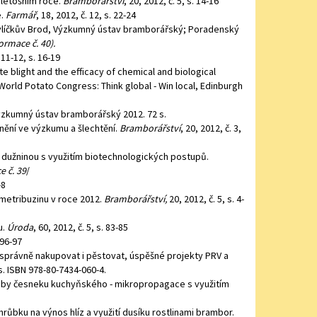
 letošním roce.
Bramborářství
, 20, 2012, č. 5, s. 14-16
e.
Farmář
, 18, 2012, č. 12, s. 22-24
 Havlíčkův Brod, Výzkumný ústav bramborářský; Poradenský
ormace č. 40).
 11-12, s. 16-19
te blight and the efficacy of chemical and biological
 World Potato Congress: Think global - Win local, Edinburgh
Výzkumný ústav bramborářský 2012. 72 s.
nění ve výzkumu a šlechtění.
Bramborářství
, 20, 2012, č. 3,
užninou s využitím biotechnologických postupů.
e č. 39
/
-8
metribuzinu v roce 2012.
Bramborářství,
20, 2012, č. 5, s. 4-
u.
Úroda
, 60, 2012, č. 5, s. 83-85
. 96-97
 správně nakupovat i pěstovat, úspěšné projekty PRV a
. ISBN 978-80-7434-060-4.
y česneku kuchyňského - mikropropagace s využitím
hrůbku na výnos hlíz a využití dusíku rostlinami brambor.