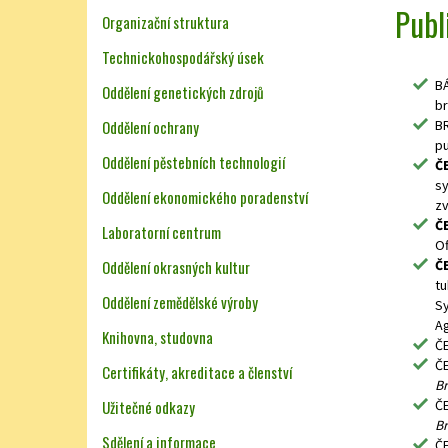
Publ
Organizační struktura
Technickohospodářský úsek
BÁ
Oddělení genetických zdrojů
br
Oddělení ochrany
BR
pu
Oddělení pěstebních technologií
ČE
sy
Oddělení ekonomického poradenství
zv
ČE
Laboratorní centrum
Of
Oddělení okrasných kultur
ČE
tu
Oddělení zemědělské výroby
Sy
Ag
Knihovna, studovna
ČE
ČE
Certifikáty, akreditace a členství
Br
Užitečné odkazy
ČE
Br
Sdělení a informace
ČE