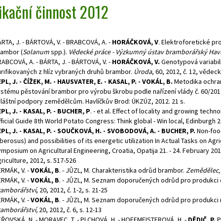
ikační činnost 2012
RTA, J. - BÁRTOVÁ, V. - BRABCOVÁ, A. -
HORÁČKOVÁ, V
. Elektroforetické pr
ambor (
Solanum
spp.).
Vědecké práce - Výzkumný ústav bramborářský Hav
ABCOVÁ, A. - BÁRTA, J. - BÁRTOVÁ, V. -
HORÁČKOVÁ, V.
Genotypová variabili
rifikovaných z hlíz vybraných druhů brambor.
Úroda
, 60, 2012, č. 12, vědec
PL, J. - ČÍŽEK, M. - HAUSVATER, E. - KASAL, P. - VOKÁL, B.
Metodika ochran
stému pěstování brambor pro výrobu škrobu podle nařízení vlády č. 60/20
láštní podpory zemědělcům. Havlíčkův Brod: ÚKZÚZ, 2012. 21 s.
PL, J. - KASAL, P. - BUCHER, P
. - et al. Effect of locality and growing tec
ficial Guide 8th World Potato Congress: Think global - Win local, Edinburgh 2
PL, J. - KASAL, P. - SOUČKOVÁ, H. - SVOBODOVÁ, A. - BUCHER, P.
Non-food
berosus) and possibilities of its energetic utilization In Actual Tasks on Agr
mposium on Agricultural Engineering, Croatia, Opatija 21. - 24. February 2012
riculture, 2012, s. 517-526
RMÁK, V. -
VOKÁL, B
. - JŮZL, M. Charakteristika odrůd brambor.
Zemědělec,
RMÁK, V. -
VOKÁL, B
. - JŮZL, M. Seznam doporučených odrůd pro produkci 
amborářství
, 20, 2012, č. 1-2, s. 21-25
RMÁK, V. -
VOKÁL, B
. - JŮZL, M. Seznam doporučených odrůd pro produkci
amborářství,
20, 2012, č. 6, s. 12-13
ŘOVSKÁ, N. - MORAVEC, T. - PLCHOVÁ, H. - HOFFMEISTEROVÁ, H. -
DĚDIČ, P.
P