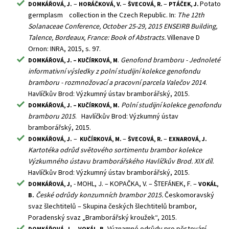
–
–
–
Potato
DOMKÁŘOVÁ, J.
HORÁČKOVÁ, V.
ŠVECOVÁ, R.
PTÁČEK, J.
germplasm collection in the Czech Republic. In:
The 12th
Solanaceae Conference, October 25-29, 2015 ENSEIRB Building,
Talence, Bordeaux, France: Book of Abstracts.
Villenave D
Ornon: INRA, 2015, s. 97.
.
Genofond bramboru - Jednoleté
DOMKÁŘOVÁ, J. – KUČÍRKOVÁ, M
informativní výsledky z polní studijní kolekce genofondu
bramboru - rozmnožovací a pracovní parcela Valečov 2014
.
Havlíčkův Brod: Výzkumný ústav bramborářský, 2015.
Polní studijní kolekce genofondu
DOMKÁŘOVÁ, J. – KUČÍRKOVÁ, M.
bramboru 2015
. Havlíčkův Brod: Výzkumný ústav
bramborářský, 2015.
–
–
–
DOMKÁŘOVÁ, J.
KUČÍRKOVÁ, M.
ŠVECOVÁ, R.
EXNAROVÁ, J.
Kartotéka odrůd světového sortimentu brambor kolekce
Výzkumného ústavu bramborářského Havlíčkův Brod. XIX díl
.
Havlíčkův Brod: Výzkumný ústav bramborářský, 2015.
, - MOHL, J. – KOPAČKA, V. – ŠTEFÁNEK, F. –
DOMKÁŘOVÁ, J
VOKÁL,
České odrůdy konzumních brambor 2015.
Českomoravský
B.
svaz šlechtitelů – Skupina českých šlechtitelů brambor,
Poradenský svaz „Bramborářský kroužek“, 2015.
–
Významné odrůdy pro pěstování
DOMKÁŘOVÁ, J.
VOKÁL, B.