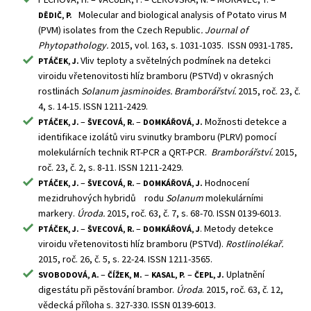
Molecular and biological analysis of Potato virus M
DĚDIČ, P.
(PVM) isolates from the Czech Republic
. Journal of
Phytopathology.
2015, vol. 163, s. 1031-1035. ISSN 0931-1785
.
Vliv teploty a světelných podmínek na detekci
PTÁČEK, J.
viroidu vřetenovitosti hlíz bramboru (PSTVd) v okrasných
rostlinách
Solanum jasminoides.
Bramborářství.
2015,
roč. 23, č.
4, s. 14-15. ISSN 1211-2429.
–
–
Možnosti detekce a
PTÁČEK, J.
ŠVECOVÁ, R.
DOMKÁŘOVÁ, J.
identifikace izolátů viru svinutky bramboru (PLRV) pomocí
molekulárních technik RT-PCR a QRT-PCR.
Bramborářství.
2015,
roč. 23, č. 2, s. 8-11. ISSN 1211-2429.
–
–
Hodnocení
PTÁČEK, J.
ŠVECOVÁ, R.
DOMKÁŘOVÁ, J.
mezidruhových hybridů rodu
Solanum
molekulárními
markery.
Úroda.
2015, roč. 63, č. 7, s. 68-70. ISSN 0139-6013.
–
–
. Metody detekce
PTÁČEK, J.
ŠVECOVÁ, R.
DOMKÁŘOVÁ, J
viroidu vřetenovitosti hlíz bramboru (PSTVd).
Rostlinolékař.
2015, roč. 26, č. 5, s. 22-24. ISSN 1211-3565.
–
–
–
Uplatnění
SVOBODOVÁ, A.
ČÍŽEK, M.
KASAL, P.
ČEPL, J.
digestátu při pěstování brambor.
Úroda
. 2015, roč. 63, č. 12,
vědecká příloha s. 327-330. ISSN 0139-6013.