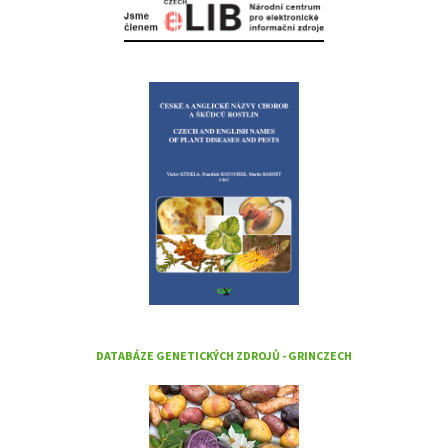
DATABÁZE GENETICKÝCH ZDROJŮ - GRINCZECH