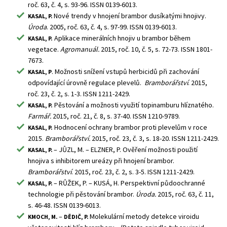
roč. 63, č. 4, s. 93-96. ISSN 0139-6013.
Nové trendy v hnojení brambor dusíkatými hnojivy.
KASAL, P.
Úroda
. 2005, roč. 63, č. 4, s. 97-99. ISSN 0139-6013.
Aplikace minerálních hnojiv u brambor během
KASAL, P.
vegetace.
Agromanuál.
2015,
roč. 10, č. 5, s. 72-73. ISSN 1801-
7673.
. Možnosti snížení vstupů herbicidů při zachování
KASAL, P
odpovídající úrovně regulace plevelů.
Bramborářství
. 2015,
roč. 23, č. 2, s. 1-3. ISSN 1211-2429.
Pěstování a možnosti využití topinamburu hlíznatého.
KASAL, P.
Farmář.
2015, roč. 21, č.
8, s. 37-40. ISSN 1210-9789.
Hodnocení ochrany brambor proti plevelům v roce
KASAL, P.
2015.
Bramborářství.
2015, roč. 23, č. 3, s. 18-20. ISSN 1211-2429.
– JŮZL, M. – ELZNER, P. Ověření možnosti použití
KASAL, P.
hnojiva s inhibitorem ureázy při hnojení brambor.
Bramborářství
. 2015, roč. 23, č. 2, s. 3-5. ISSN 1211-2429.
– RŮŽEK, P. – KUSÁ, H. Perspektivní půdoochranné
KASAL, P.
technologie při pěstování brambor.
Úroda.
2015, roč. 63, č. 11,
s. 46-48. ISSN 0139-6013.
–
Molekulární metody detekce viroidu
KMOCH, M.
DĚDIČ, P.