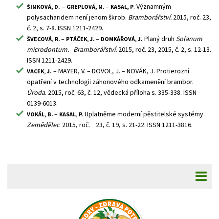
–
–
. Významným
ŠIMKOVÁ, D.
GREPLOVÁ, M.
KASAL, P
polysacharidem není jenom škrob.
Bramborářství.
2015, roč. 23,
č. 2, s. 7-8. ISSN 1211-2429.
–
–
Planý druh
Solanum
ŠVECOVÁ, R.
PTÁČEK, J.
DOMKÁŘOVÁ, J.
microdontum.
Bramborářství.
2015, roč. 23, 2015, č. 2, s. 12-13.
ISSN 1211-2429.
– MAYER, V. – DOVOL, J. – NOVÁK, J. Protierozní
VACEK, J.
opatření v technologii záhonového odkamenění brambor.
Úroda
. 2015, roč. 63, č. 12, vědecká příloha s. 335-338. ISSN
0139-6013.
–
Uplatněme moderní pěstitelské systémy.
VOKÁL, B.
KASAL, P.
Zemědělec
. 2015,
roč. 23, č. 19, s. 21-22. ISSN 1211-3816.