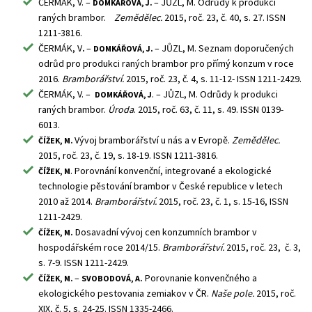
ČERMÁK, V. –
– JŮZL, M. Odrůdy k produkci
DOMKÁŘOVÁ, J.
raných brambor.
Zemědělec.
2015, roč. 23, č. 40, s. 27. ISSN
1211-3816.
ČERMÁK, V
–
– JŮZL, M. Seznam doporučených
.
DOMKÁŘOVÁ, J.
odrůd pro produkci raných brambor pro přímý konzum v roce
2016.
Bramborářství.
2015, roč. 23, č. 4, s. 11-12- ISSN 1211-2429.
ČERMÁK, V. –
. – JŮZL, M. Odrůdy k produkci
DOMKÁŘOVÁ, J
raných brambor.
Úroda
. 2015, roč. 63, č. 11, s. 49. ISSN 0139-
6013.
Vývoj bramborářství u nás a v Evropě.
Zemědělec.
ČÍŽEK, M.
2015, roč. 23, č. 19, s. 18-19. ISSN 1211-3816.
. Porovnání konvenční, integrované a ekologické
ČÍŽEK, M
technologie pěstování brambor v České republice v letech
2010 až 2014.
Bramborářství.
2015, roč. 23, č. 1, s. 15-16, ISSN
1211-2429.
Dosavadní vývoj cen konzumních brambor v
ČÍŽEK, M.
hospodářském roce 2014/15.
Bramborářství.
2015, roč. 23, č. 3,
s. 7-9. ISSN 1211-2429.
–
Porovnanie konvenčného a
ČÍŽEK, M.
SVOBODOVÁ, A.
ekologického pestovania zemiakov v ČR.
Naše pole.
2015, roč.
XIX, č. 5, s. 24-25. ISSN 1335-2466.