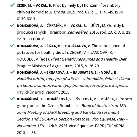
–
Proč by měly být konzumní brambory
ČÍŽEK, M.
VOKÁL, B.
citlivou komoditou?
Úroda
. 2015, roč. 63, č. 1, s. 43-45. ISSN
0139-6013.
– ČERMÁK, V. –
. – JŮZL, M. Odrůdy k
DOMKÁŘOVÁ, J.
VOKÁL, B
produkci raných brambor.
Zemědělec
. 2015, roč. 23, č. 3, s. 23.
ISSN 1211-3816.
The importance of
DOMKÁŘOVÁ, J. – ČÍŽEK, M. – HORÁČKOVÁ, V.
potatoes for healthy diet. In: ZEDEK, V. – JANDOVÁ, R. –
HOLUBEC, V. (eds).
Plant Genetic Resources and Healthy Diet.
Prague: Ministry of Agriculture, 2015, s. 26-29.
DOMKÁŘOVÁ, J. – EXNAROVÁ, J. – HAUSVATER, E. – VOKÁL, B.
Nabídka odrůd, rady pro pěstitele – zahrádkáře, čeho si všímat
při koupi brambor, varné typy brambor, recepty pro inspiraci.
Havlíčkův Brod: Valkom, 2015.
–
–
–
Potato
DOMKÁŘOVÁ, J.
HORÁČKOVÁ, V.
ŠVECOVÁ, R.
PTÁČEK, J.
gene pool in the Czech Republic In:
Book of Abstracts of 18th
Joint Meeting of EAPR Breeding and Varietal Assessment
Section and EUCARPIA Section Potatoes, Vico Equense, Italy -
November 15th - 18th, 2015.
Vico Equense: EAPR; EUCARPIA
2015, s. 38.