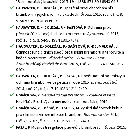
"Bramborářský kroužek" 2015. 19 s. ISBN 978-80-86940-64-9.
–
Opatření proti chorobám hlíz
HAUSVATER, E.
DOLEŽAL, P.
bramboru a jejich šíření ve skladech.
Úroda
. 2015, roč. 63, č. 9,
s. 50-52. ISSN 0139-6013.
–
–
Ochrana proti
HAUSVATER, E.
DOLEŽAL, P.
BAŠTOVÁ, P.
přenašečům virových chorob bramboru.
Agromanuál.
2015,
roč. 10, č. 5, s. 54-56. ISSN 1801-7673.
HAUSVATER, E.-DOLEŽAL, P.-BAŠTOVÁ, P.-DEJMALOVÁ, J.
Účinnost fungicidních sledů proti plísni bramboru a terčovité a
hnědé skvrnitosti
. Vědecké práce - Výzkumný ústav
bramborářský Havlíčkův Brod
. 2015, roč. 23, s. 9-24. ISSN 1802-
940X.
–
–
Povětrnostní podmínky a
HAUSVATER, E.
DOLEŽAL, P.
KASAL, P.
ochrana brambor ve vegetaci v roce 2015.
Bramborářství.
2015, roč. 23, č. 4, s. 7-10. ISSN 1211-2429.
Genové zdroje bramboru - kolekce in vitro.
HORÁČKOVÁ, V.
Havlíčkův Brod: Výzkumný ústav bramborářský, 2015.
–
– FALTUS, M. Využití tkáňových kultur
HORÁČKOVÁ, V.
DĚDIČ, P.
pro eliminaci virové infekce bramboru
Bramborářství
. 2015,
roč. 23, 2015, č. 3, s. 13-18. ISSN 1211-2429.
Možnosti regulace plevelů v bramborách.
Úroda
. 2015,
KASAL, P.