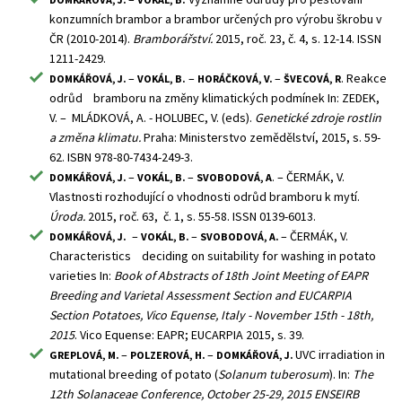
konzumních brambor a brambor určených pro výrobu škrobu v
ČR (2010-2014).
Bramborářství.
2015, roč. 23, č. 4, s. 12-14. ISSN
1211-2429.
–
–
–
. Reakce
DOMKÁŘOVÁ, J.
VOKÁL, B.
HORÁČKOVÁ, V.
ŠVECOVÁ, R
odrůd bramboru na změny klimatických podmínek In: ZEDEK,
V. – MLÁDKOVÁ, A. - HOLUBEC, V. (eds).
Genetické zdroje rostlin
a změna klimatu.
Praha: Ministerstvo zemědělství, 2015, s. 59-
62. ISBN 978-80-7434-249-3.
–
–
. – ČERMÁK, V.
DOMKÁŘOVÁ, J.
VOKÁL, B.
SVOBODOVÁ, A
Vlastnosti rozhodující o vhodnosti odrůd bramboru k mytí.
Úroda.
2015, roč. 63, č. 1, s. 55-58. ISSN 0139-6013.
–
–
– ČERMÁK, V.
DOMKÁŘOVÁ, J.
VOKÁL, B.
SVOBODOVÁ, A.
Characteristics deciding on suitability for washing in potato
varieties In:
Book of Abstracts of 18th Joint Meeting of EAPR
Breeding and Varietal Assessment Section and EUCARPIA
Section Potatoes, Vico Equense, Italy - November 15th - 18th,
2015
. Vico Equense: EAPR; EUCARPIA 2015, s. 39.
–
–
UVC irradiation in
GREPLOVÁ, M.
POLZEROVÁ, H.
DOMKÁŘOVÁ, J.
mutational breeding of potato (
Solanum tuberosum
). In:
The
12th Solanaceae Conference, October 25-29, 2015 ENSEIRB