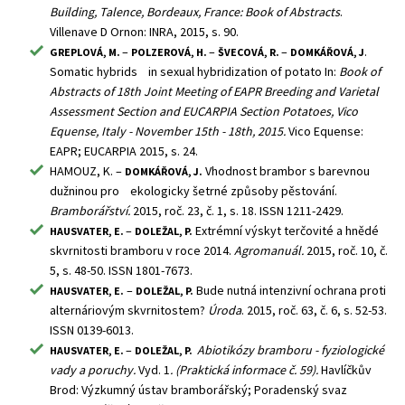
Building, Talence, Bordeaux, France: Book of Abstracts
.
Villenave D Ornon: INRA, 2015, s. 90.
–
–
–
.
GREPLOVÁ, M.
POLZEROVÁ, H.
ŠVECOVÁ, R.
DOMKÁŘOVÁ, J
Somatic hybrids in sexual hybridization of potato In:
Book of
Abstracts of 18th Joint Meeting of EAPR Breeding and Varietal
Assessment Section and EUCARPIA Section Potatoes, Vico
Equense, Italy - November 15th - 18th, 2015.
Vico Equense:
EAPR; EUCARPIA 2015, s. 24.
HAMOUZ, K. –
Vhodnost brambor s barevnou
DOMKÁŘOVÁ, J.
dužninou pro ekologicky šetrné způsoby pěstování.
Bramborářství.
2015, roč. 23, č. 1, s. 18. ISSN 1211-2429.
–
Extrémní výskyt terčovité a hnědé
HAUSVATER, E.
DOLEŽAL, P.
skvrnitosti bramboru v roce 2014.
Agromanuál.
2015, roč. 10, č.
5, s. 48-50. ISSN 1801-7673.
–
Bude nutná intenzivní ochrana proti
HAUSVATER, E.
DOLEŽAL, P.
alternáriovým skvrnitostem?
Úroda
. 2015, roč. 63, č. 6, s. 52-53.
ISSN 0139-6013.
–
Abiotikózy bramboru - fyziologické
HAUSVATER, E.
DOLEŽAL, P.
vady a poruchy.
Vyd. 1
. (Praktická informace č. 59).
Havlíčkův
Brod: Výzkumný ústav bramborářský; Poradenský svaz