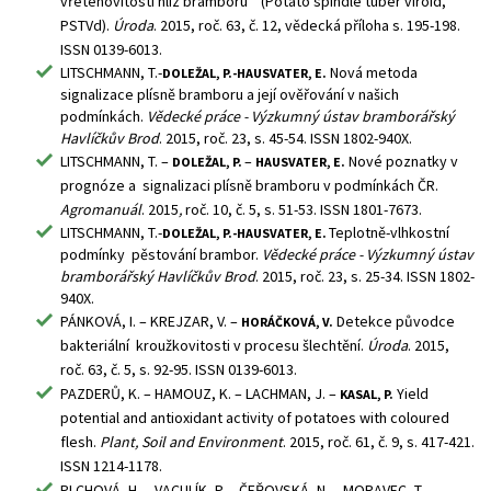
vřetenovitosti hlíz bramboru (Potato spindle tuber viroid,
PSTVd).
Úroda
. 2015, roč. 63, č. 12, vědecká příloha s. 195-198.
ISSN 0139-6013.
LITSCHMANN, T.-
Nová metoda
DOLEŽAL, P.-HAUSVATER, E.
signalizace plísně bramboru a její ověřování v našich
podmínkách.
Vědecké práce - Výzkumný ústav bramborářský
Havlíčkův Brod
. 2015, roč. 23, s. 45-54. ISSN 1802-940X.
LITSCHMANN, T. –
–
Nové poznatky v
DOLEŽAL, P.
HAUSVATER, E.
prognóze a signalizaci plísně bramboru v podmínkách ČR.
Agromanuál
. 2015
,
roč. 10, č. 5, s. 51-53. ISSN 1801-7673.
LITSCHMANN, T.-
Teplotně-vlhkostní
DOLEŽAL, P.-HAUSVATER, E.
podmínky pěstování brambor.
Vědecké práce - Výzkumný ústav
bramborářský Havlíčkův Brod
. 2015, roč. 23, s. 25-34. ISSN 1802-
940X.
PÁNKOVÁ, I. – KREJZAR, V. –
Detekce původce
HORÁČKOVÁ, V.
bakteriální kroužkovitosti v procesu šlechtění.
Úroda
. 2015,
roč. 63, č. 5, s. 92-95. ISSN 0139-6013.
PAZDERŮ, K. – HAMOUZ, K. – LACHMAN, J. –
Yield
KASAL, P.
potential and antioxidant activity of potatoes with coloured
flesh.
Plant, Soil and Environment
. 2015, r
oč. 61, č. 9, s. 417-421.
ISSN 1214-1178.
PLCHOVÁ, H. – VACULÍK, P. – ČEŘOVSKÁ, N. – MORAVEC, T. –