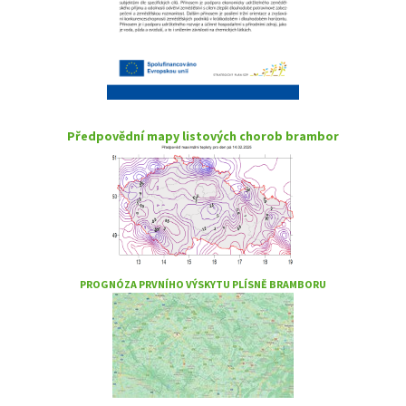
Předpovědní mapy listových chorob brambor
PROGNÓZA PRVNÍHO VÝSKYTU PLÍSNĚ BRAMBORU