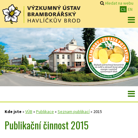
Hledat na webu
CS
EN
Kde jste
»
VÚB
»
Publikace
»
Seznam publikací
»
2015
Publikační činnost 2015