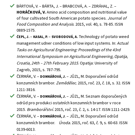
BÁRTOVÁ, V. – BÁRTA, J. – BRABCOVÁ, A. – ZDRÁHAL, Z. –
HORÁČKOVÁ, V.
Amino acid composition and nutritional value
of four cultivated South American potato species.
Journal of
Food Composition and Analysis
. 2015, vol. 40, s. 78-85. ISSN
0889-1575.
–
–
Technology of potato weed
ČEPL, J.
KASAL, P.
SVOBODOVÁ, A.
management udner conditions of low input systems. In:
Actual
Tasks on Agricultural Engineering: Proceedings of the 43rd
International Symposium on Agricultural Engineering, Opatija,
Croatia, 24th – 27th February 2015
. Opatija: University of
Zagreb, 2015, s. 787-795.
ČERMÁK, V. –
– JŮZL, M. Doporučení odrůd
DOMKÁŘOVÁ, J.
konzumních brambor.
Zemědělec.
2015, roč. 23, č. 18, s. 32. ISSN
1211-3816.
ČERMÁK, V. –
– JŮZL, M. Seznam doporučených
DOMKÁŘOVÁ, J.
odrůd pro produkci ostatních konzumních brambor v roce
2015.
Bramborářství.
2015, roč. 23, č. 2, s. 14-17. ISSN 1211-2429.
ČERMÁK, V. –
. – JŮZL, M. Doporučení odrůd
DOMKÁŘOVÁ, J
konzumních brambor.
Úroda.
2015, roč. 63, č. 9, s. 60-63. ISSN
0139-6013.