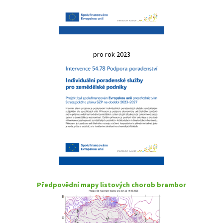
pro rok 2023
Předpovědní mapy listových chorob brambor