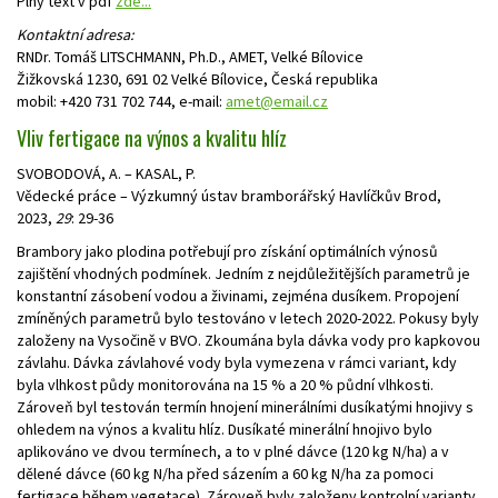
Plný text v pdf
zde...
Kontaktní adresa:
RNDr. Tomáš LITSCHMANN, Ph.D., AMET, Velké Bílovice
Žižkovská 1230, 691 02 Velké Bílovice, Česká republika
mobil: +420 731 702 744, e-mail:
amet@email.cz
Vliv fertigace na výnos a kvalitu hlíz
SVOBODOVÁ, A. – KASAL, P.
Vědecké práce – Výzkumný ústav bramborářský Havlíčkův Brod,
2023,
29
: 29-36
Brambory jako plodina potřebují pro získání optimálních výnosů
zajištění vhodných podmínek. Jedním z nejdůležitějších parametrů je
konstantní zásobení vodou a živinami, zejména dusíkem. Propojení
zmíněných parametrů bylo testováno v letech 2020-2022. Pokusy byly
založeny na Vysočině v BVO. Zkoumána byla dávka vody pro kapkovou
závlahu. Dávka závlahové vody byla vymezena v rámci variant, kdy
byla vlhkost půdy monitorována na 15 % a 20 % půdní vlhkosti.
Zároveň byl testován termín hnojení minerálními dusíkatými hnojivy s
ohledem na výnos a kvalitu hlíz. Dusíkaté minerální hnojivo bylo
aplikováno ve dvou termínech, a to v plné dávce (120 kg N/ha) a v
dělené dávce (60 kg N/ha před sázením a 60 kg N/ha za pomoci
fertigace během vegetace). Zároveň byly založeny kontrolní varianty.