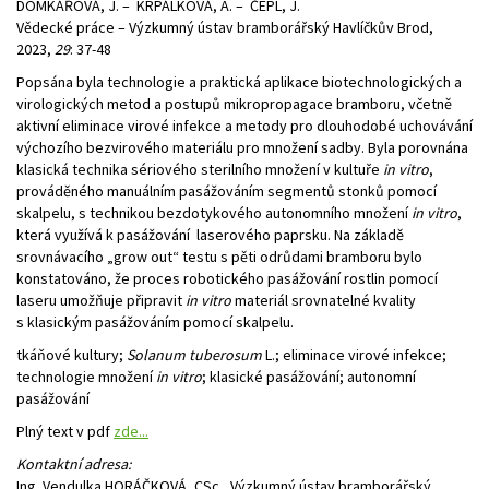
DOMKÁŘOVÁ, J. – KRPÁLKOVÁ, A. – ČEPL, J.
Vědecké práce – Výzkumný ústav bramborářský Havlíčkův Brod,
2023,
29
: 37-48
Popsána byla technologie a praktická aplikace biotechnologických a
virologických metod a postupů mikropropagace bramboru, včetně
aktivní eliminace virové infekce a metody pro dlouhodobé uchovávání
výchozího bezvirového materiálu pro množení sadby. Byla porovnána
klasická technika sériového sterilního množení v kultuře
in vitro
,
prováděného manuálním pasážováním segmentů stonků pomocí
skalpelu, s technikou bezdotykového autonomního množení
in vitro
,
která využívá k pasážování laserového paprsku. Na základě
srovnávacího „grow out“ testu s pěti odrůdami bramboru bylo
konstatováno, že proces robotického pasážování rostlin pomocí
laseru umožňuje připravit
in vitro
materiál srovnatelné kvality
s klasickým pasážováním pomocí skalpelu.
tkáňové kultury;
Solanum tuberosum
L.; eliminace virové infekce;
technologie množení
in vitro
; klasické pasážování; autonomní
pasážování
Plný text v
pdf
zde...
Kontaktní adresa:
Ing. Vendulka HORÁČKOVÁ, CSc., Výzkumný ústav bramborářský