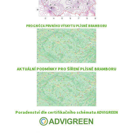
PROGNÓZA PRVNÍHO VÝSKYTU PLÍSNĚ BRAMBORU
AKTUÁLNÍ PODMÍNKY PRO ŠÍŘENÍ PLÍSNĚ BRAMBORU
Poradenství dle certifikačního schématu ADVIGREEN