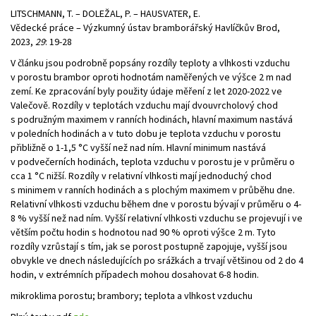
LITSCHMANN, T. – DOLEŽAL, P. – HAUSVATER, E.
Vědecké práce – Výzkumný ústav bramborářský Havlíčkův Brod,
2023,
29
: 19-28
V článku jsou podrobně popsány rozdíly teploty a vlhkosti vzduchu
v porostu brambor oproti hodnotám naměřených ve výšce 2 m nad
zemí. Ke zpracování byly použity údaje měření z let 2020-2022 ve
Valečově. Rozdíly v teplotách vzduchu mají dvouvrcholový chod
s podružným maximem v ranních hodinách, hlavní maximum nastává
v poledních hodinách a v tuto dobu je teplota vzduchu v porostu
přibližně o 1-1,5 °C vyšší než nad ním. Hlavní minimum nastává
v podvečerních hodinách, teplota vzduchu v porostu je v průměru o
cca 1 °C nižší. Rozdíly v relativní vlhkosti mají jednoduchý chod
s minimem v ranních hodinách a s plochým maximem v průběhu dne.
Relativní vlhkosti vzduchu během dne v porostu bývají v průměru o 4-
8 % vyšší než nad ním. Vyšší relativní vlhkosti vzduchu se projevují i ve
větším počtu hodin s hodnotou nad 90 % oproti výšce 2 m. Tyto
rozdíly vzrůstají s tím, jak se porost postupně zapojuje, vyšší jsou
obvykle ve dnech následujících po srážkách a trvají většinou od 2 do 4
hodin, v extrémních případech mohou dosahovat 6-8 hodin.
mikroklima porostu; brambory; teplota a vlhkost vzduchu