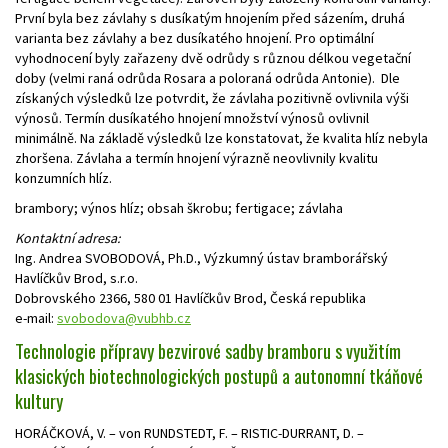
První byla bez závlahy s dusíkatým hnojením před sázením, druhá
varianta bez závlahy a bez dusíkatého hnojení. Pro optimální
vyhodnocení byly zařazeny dvě odrůdy s různou délkou vegetační
doby (velmi raná odrůda Rosara a poloraná odrůda Antonie). Dle
získaných výsledků lze potvrdit, že závlaha pozitivně ovlivnila výši
výnosů. Termín dusíkatého hnojení množství výnosů ovlivnil
minimálně. Na základě výsledků lze konstatovat, že kvalita hlíz nebyla
zhoršena. Závlaha a termín hnojení výrazně neovlivnily kvalitu
konzumních hlíz.
brambory; výnos hlíz; obsah škrobu; fertigace; závlaha
Kontaktní adresa:
Ing. Andrea SVOBODOVÁ, Ph.D., Výzkumný ústav bramborářský
Havlíčkův Brod, s.r.o.
Dobrovského 2366, 580 01 Havlíčkův Brod, Česká republika
e-mail:
svobodova@vubhb.cz
Technologie přípravy bezvirové sadby bramboru s využitím
klasických biotechnologických postupů a autonomní tkáňové
kultury
HORÁČKOVÁ, V. – von RUNDSTEDT, F. – RISTIC-DURRANT, D. –