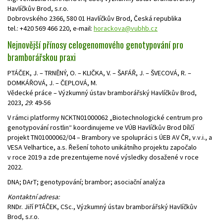
Havlíčkův Brod, s.r.o.
Dobrovského 2366, 580 01 Havlíčkův Brod, Česká republika
tel.: +420 569 466 220, e-mail:
horackova@vubhb.cz
Nejnovější přínosy celogenomového genotypování pro
bramborářskou praxi
PTÁČEK, J. – TRNĚNÝ, O. – KLIČKA, V. – ŠAFÁŘ, J. – ŠVECOVÁ, R. –
DOMKÁŘOVÁ, J. – ČEPLOVÁ, M.
Vědecké práce – Výzkumný ústav bramborářský Havlíčkův Brod,
2023,
29
: 49-56
V rámci platformy NCKTN01000062 „Biotechnologické centrum pro
genotypování rostlin“ koordinujeme ve VÚB Havlíčkův Brod Dílčí
projekt TN01000062/04 – Brambory ve spolupráci s ÚEB AV ČR, v.v.i., a
VESA Velhartice, a.s. Řešení tohoto unikátního projektu započalo
v roce 2019 a zde prezentujeme nové výsledky dosažené v roce
2022.
DNA; DArT; genotypování; brambor; asociační analýza
Kontaktní adresa:
RNDr. Jiří PTÁČEK, CSc., Výzkumný ústav bramborářský Havlíčkův
Brod, s.r.o.