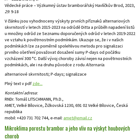
Vědecké práce – Výzkumný ústav bramborářský Havlíčkův Brod, 2023,
29
: 9-18
V článku jsou vyhodnoceny výskyty prvních příznaků alternariových
skvrnitostí v letech 2015-2023 na odrůdě Ditta a průběh napadení listů
u množiny odrůd ze Seznamu doporučených odrůd v letech 2019-2022
ve vztahu k povětrnostním podmínkám. Ukazuje se, že i v našich
podmínkách lze za poměrně spolehlivou metodu pro signalizaci
prvního ošetření považovat dosažení sumy P-days od počátku
vzcházení 300 °C. Další vývoj choroby závisí nejen na povětrnostních
podmínkách, ale i na druhu původce z rodu
Alternaria
.
alternariové skvrnitosti; P-days; signalizace
Plný text v pdf
zde...
Kontaktní adresa:
RNDr. Tomáš LITSCHMANN, Ph.D.,
AMET, Velké Bílovice, Žižkovská 1230, 691 02 Velké Bílovice, Česká
republika
mobil: +420 731 702 744, e-mail:
amet@email.cz
Mikroklima porostu brambor a jeho vliv na výskyt houbových
chorob