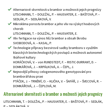
Alternariové skvrnitosti u brambor a možnosti jejich prognózy
LITSCHMANN, T. – DOLEŽAL, P. – HAUSVATER, E. – BAŠTOVÁ, P. –
SEDLÁK, P. – SEDLÁKOVÁ, V.
Mikroklima porostu brambor a jeho vliv na výskyt houbových
chorob
LITSCHMANN, T. – DOLEŽAL, P. – HAUSVATER, E.
Vliv fertigace na výnos hlíz brambor a obsah škrobu
SVOBODOVÁ, A. – KASAL, P.
Technologie přípravy bezvirové sadby bramboru s využitím
klasických biotechnologických postupů a možnosti autonomní
tkáňové kultury
HORÁČKOVÁ, V. – von RUNDSTEDT, F. – RISTIC-DURRANT, D. –
DOMKÁŘOVÁ, J. – KRPÁLKOVÁ, A. – ČEPL, J.
Nejnovější přínosy celogenomového genotypování pro
bramborářskou praxi
PTÁČEK, J. – TRNĚNÝ, O. – KLIČKA, V. – ŠAFÁŘ, J. – ŠVECOVÁ, R. –
DOMKÁŘOVÁ, J. – ČEPLOVÁ, M.
Alternariové skvrnitosti u brambor a možnosti jejich prognózy
LITSCHMANN, T. – DOLEŽAL, P. – HAUSVATER, E. – BAŠTOVÁ, P. – SEDLÁK,
P. – SEDLÁKOVÁ, V.