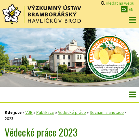
Hledat na webu
CS
EN
Kde jste
»
VÚB
»
Publikace
»
Vědecké práce
»
Seznam a anotace
»
2023
Vědecké práce 2023