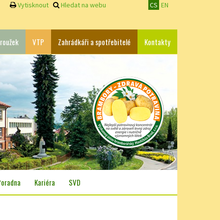
Vytisknout
Hledat na webu
CS
EN
roužek
VTP
Zahrádkáři a spotřebitelé
Kontakty
Poradna
Kariéra
SVD