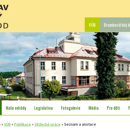
VÚB
Bramborářský k
Naše odrůdy
Legislativa
Fotogalerie
Média
Pro děti
e
»
VÚB
»
Publikace
»
Vědecké práce
»
Seznam a anotace