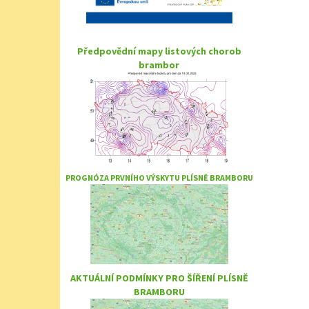
Předpovědní mapy listových chorob
brambor
PROGNÓZA PRVNÍHO VÝSKYTU PLÍSNĚ BRAMBORU
AKTUÁLNÍ PODMÍNKY PRO ŠÍŘENÍ PLÍSNĚ
BRAMBORU