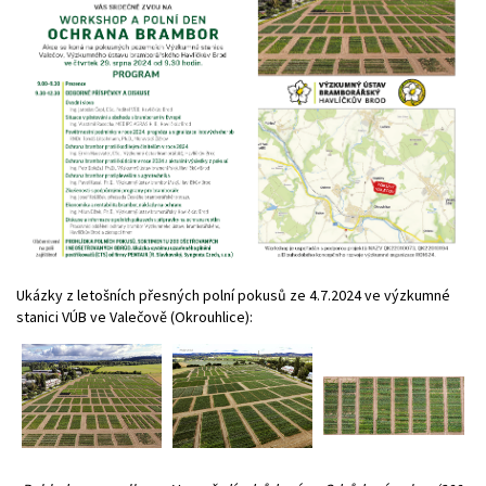
Ukázky z letošních přesných polní pokusů ze 4.7.2024 ve výzkumné
stanici VÚB ve Valečově (Okrouhlice):