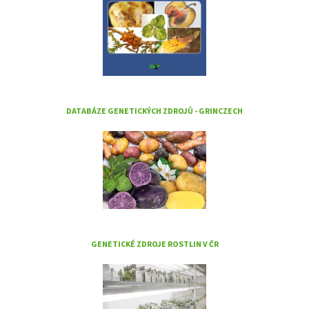
DATABÁZE GENETICKÝCH ZDROJŮ - GRINCZECH
GENETICKÉ ZDROJE ROSTLIN V ČR