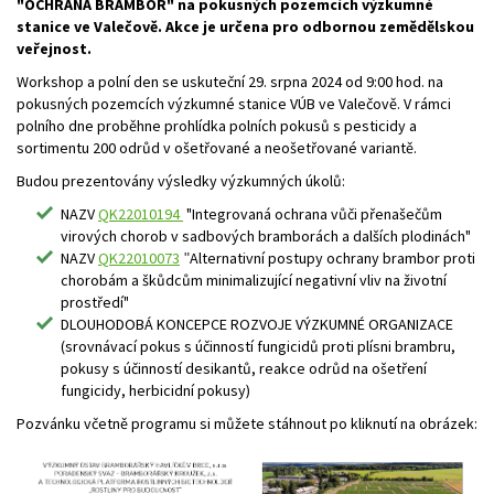
"OCHRANA BRAMBOR" na pokusných pozemcích výzkumné
stanice ve Valečově. Akce je určena pro odbornou zemědělskou
veřejnost.
Workshop a polní den se uskuteční 29. srpna 2024 od 9:00 hod. na
pokusných pozemcích výzkumné stanice VÚB ve Valečově. V rámci
polního dne proběhne prohlídka polních pokusů s pesticidy a
sortimentu 200 odrůd v ošetřované a neošetřované variantě.
Budou prezentovány výsledky výzkumných úkolů:
NAZV
QK22010194
"Integrovaná ochrana vůči přenašečům
virových chorob v sadbových bramborách a dalších plodinách"
NAZV
QK22010073
Alternativní postupy ochrany brambor proti
"
chorobám a škůdcům minimalizující negativní vliv na životní
prostředí"
DLOUHODOBÁ KONCEPCE ROZVOJE VÝZKUMNÉ ORGANIZACE
(srovnávací pokus s účinností fungicidů proti plísni brambru,
pokusy s účinností desikantů, reakce odrůd na ošetření
fungicidy, herbicidní pokusy)
Pozvánku včetně programu si můžete stáhnout po kliknutí na obrázek: