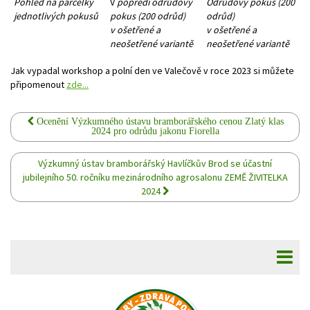
Pohled na parcelky
V
popředí odrůdový
Odrůdový pokus
(200
jednotlivých pokusů
pokus (200 odrůd)
odrůd)
v ošetřené a
v ošetřené a
neošetřené variantě
neošetřené variantě
Jak vypadal workshop a polní den ve Valečově v roce 2023 si můžete
připomenout
zde...
Ocenění Výzkumného ústavu bramborářského cenou Zlatý klas
2024 pro odrůdu jakonu Fiorella
Výzkumný ústav bramborářský Havlíčkův Brod se účastní
jubilejního 50. ročníku mezinárodního agrosalonu ZEMĚ ŽIVITELKA
2024