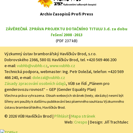
Archiv časopisů Profi Press
ZÁVĚREČNÁ ZPRÁVA PROJEKTU DOTAČNÍHO TITULU 3.d. za dobu
řešení 2008 -2013
(PDF 237 kB)
Výzkumný ústav bramborářský Havlíčkův Brod, s.r.o.
Dobrovského 2366, 580 01 Havlíčkův Brod, tel. +420 569 466 200
e-mail:
vubhb@vubhb.cz
,
www.vubhb.cz
Technická podpora, webmaster: Ing. Petr Doležal, telefon: +420 569
466 240, e-mail:
dolezal@vubhb.cz
Zásady zpracování osobních údajů
, VÚB se řídí „Plánem pro
genderovozu rovnost“ – GEP (Gender Equality Plan)
Všechna práva vyhrazena. Obsah webových stránek (texty, obrázky) nesmí být
šířeny ani použity k dalšímu publikování bez písemného souhlasu Výzkumného
ústavu bramborářského, Havlíčkův Brod.
© 2026 VÚB Havlíčkův Brod
|
Přihlásit
|
Mapa stránek
Web:
Crespo
| Design: Jiří Trachtulec