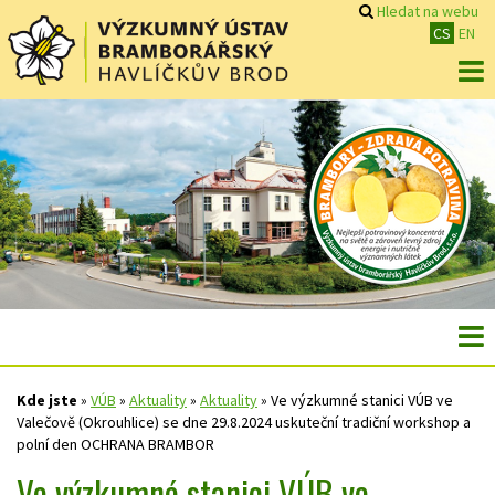
Hledat na webu
CS
EN
Kde jste
»
VÚB
»
Aktuality
»
Aktuality
»
Ve výzkumné stanici VÚB ve
Valečově (Okrouhlice) se dne 29.8.2024 uskuteční tradiční workshop a
polní den OCHRANA BRAMBOR
Ve výzkumné stanici VÚB ve