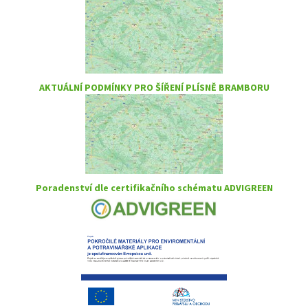
AKTUÁLNÍ PODMÍNKY PRO ŠÍŘENÍ PLÍSNĚ BRAMBORU
Poradenství dle certifikačního schématu ADVIGREEN