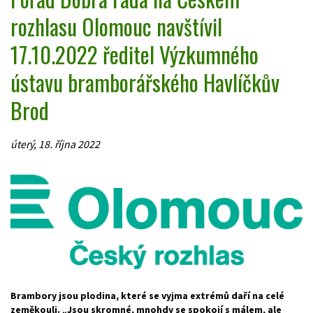
rozhlasu Olomouc navštívil
17.10.2022 ředitel Výzkumného
ústavu bramborářského Havlíčkův
Brod
úterý, 18. října 2022
Brambory jsou plodina, které se vyjma extrémů daří na celé
zeměkouli. „Jsou skromné, mnohdy se spokojí s málem, ale