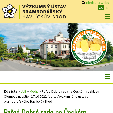
Hledat na webu
CS
EN
Kde jste
»
VÚB
»
Média
»
Pořad Dobrá rada na Českém rozhlasu
Olomouc navštívil 17.10.2022 ředitel Výzkumného ústavu
bramborářského Havlíčkův Brod
Pořad Dobrá rada na Českém