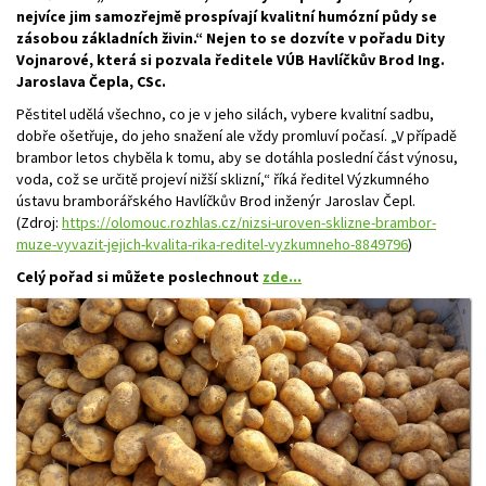
nejvíce jim samozřejmě prospívají kvalitní humózní půdy se
zásobou základních živin.“ Nejen to se dozvíte v pořadu Dity
Vojnarové, která si pozvala ředitele VÚB Havlíčkův Brod Ing.
Jaroslava Čepla, CSc.
Pěstitel udělá všechno, co je v jeho silách, vybere kvalitní sadbu,
dobře ošetřuje, do jeho snažení ale vždy promluví počasí. „V případě
brambor letos chyběla k tomu, aby se dotáhla poslední část výnosu,
voda, což se určitě projeví nižší sklizní,“ říká ředitel Výzkumného
ústavu bramborářského Havlíčkův Brod inženýr Jaroslav Čepl.
(Zdroj:
https://olomouc.rozhlas.cz/nizsi-uroven-sklizne-brambor-
muze-vyvazit-jejich-kvalita-rika-reditel-vyzkumneho-8849796
)
Celý pořad si můžete poslechnout
zde...