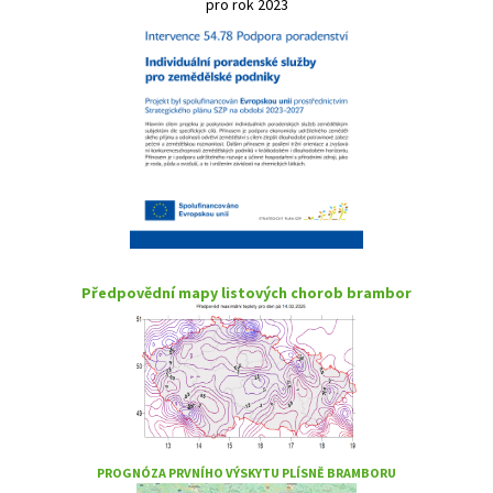
pro rok 2023
Předpovědní mapy listových chorob brambor
PROGNÓZA PRVNÍHO VÝSKYTU PLÍSNĚ BRAMBORU