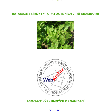
DATABÁZE SBÍRKY FYTOPATOGENNÍCH VIRŮ BRAMBORU
ASOCIACE VÝZKUMNÝCH ORGANIZACÍ