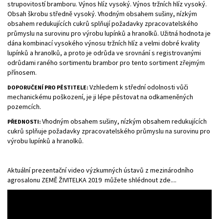
strupovitostí bramboru. Výnos hlíz vysoký. Výnos tržních hlíz vysoký.
Obsah škrobu středně vysoký. Vhodným obsahem sušiny, nízkým
obsahem redukujících cukrů splňují požadavky zpracovatelského
průmyslu na surovinu pro výrobu lupínků a hranolků. Užitná hodnota je
dána kombinací vysokého výnosu tržních hlíz a velmi dobré kvality
lupínků a hranolků, a proto je odrůda ve srovnání s registrovanými
odrůdami raného sortimentu brambor pro tento sortiment zřejmým
přínosem.
Vzhledem k střední odolnosti vůči
DOPORUČENÍ PRO PĚSTITELE:
mechanickému poškození, je ji lépe pěstovat na odkameněných
pozemcích.
Vhodným obsahem sušiny, nízkým obsahem redukujících
PŘEDNOSTI:
cukrů splňuje požadavky zpracovatelského průmyslu na surovinu pro
výrobu lupínků a hranolků.
Aktuální prezentační video výzkumných ústavů z mezinárodního
agrosalonu ZEMĚ ŽIVITELKA 2019 můžete shlédnout zde....