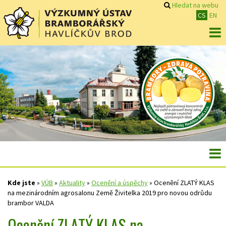
Hledat na webu
CS
EN
Kde jste
»
VÚB
»
Aktuality
»
Ocenění a úspěchy
»
Ocenění ZLATÝ KLAS
na mezinárodním agrosalonu Země Živitelka 2019 pro novou odrůdu
brambor VALDA
Ocenění ZLATÝ KLAS na