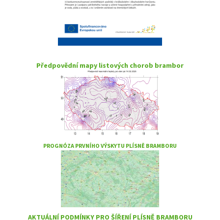
Předpovědní mapy listových chorob brambor
PROGNÓZA PRVNÍHO VÝSKYTU PLÍSNĚ BRAMBORU
AKTUÁLNÍ PODMÍNKY PRO ŠÍŘENÍ PLÍSNĚ BRAMBORU