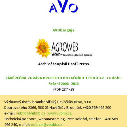
AVObloguje
Archiv časopisů Profi Press
ZÁVĚREČNÁ ZPRÁVA PROJEKTU DOTAČNÍHO TITULU 3.d. za dobu
řešení 2008 -2013
(PDF 237 kB)
Výzkumný ústav bramborářský Havlíčkův Brod, s.r.o.
Dobrovského 2366, 580 01 Havlíčkův Brod, tel. +420 569 466 200
e-mail:
vubhb@vubhb.cz
,
www.vubhb.cz
Technická podpora, webmaster: Ing. Petr Doležal, telefon: +420 569
466 240, e-mail:
dolezal@vubhb.cz