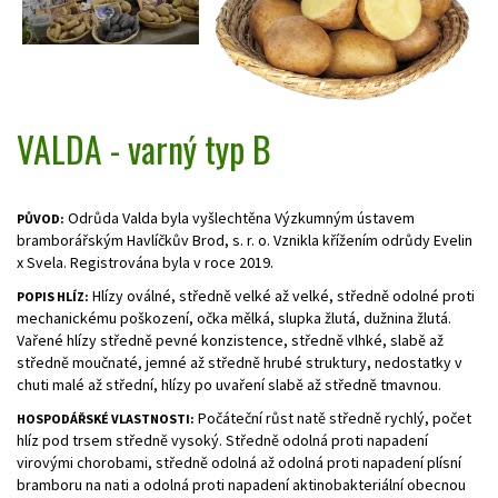
VALDA - varný typ B
Odrůda Valda byla vyšlechtěna Výzkumným ústavem
PŮVOD:
bramborářským Havlíčkův Brod, s. r. o. Vznikla křížením odrůdy Evelin
x Svela. Registrována byla v roce 2019.
Hlízy oválné, středně velké až velké, středně odolné proti
POPIS HLÍZ:
mechanickému poškození, očka mělká, slupka žlutá, dužnina žlutá.
Vařené hlízy středně pevné konzistence, středně vlhké, slabě až
středně moučnaté, jemné až středně hrubé struktury, nedostatky v
chuti malé až střední, hlízy po uvaření slabě až středně tmavnou.
Počáteční růst natě středně rychlý, počet
HOSPODÁŘSKÉ VLASTNOSTI:
hlíz pod trsem středně vysoký. Středně odolná proti napadení
virovými chorobami, středně odolná až odolná proti napadení plísní
bramboru na nati a odolná proti napadení aktinobakteriální obecnou