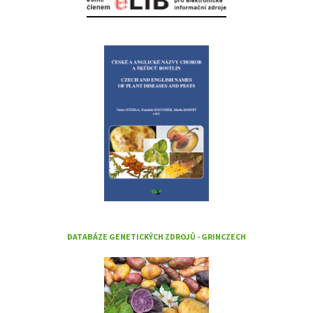
DATABÁZE GENETICKÝCH ZDROJŮ - GRINCZECH