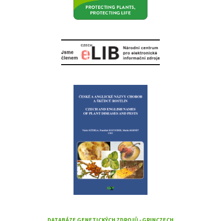
DATABÁZE GENETICKÝCH ZDROJŮ - GRINCZECH