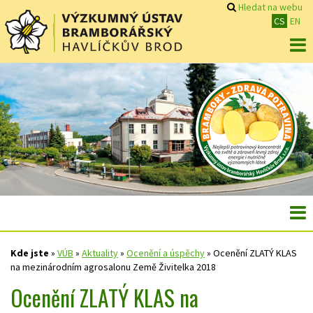
Hledat na webu
CS
EN
Kde jste
»
VÚB
»
Aktuality
»
Ocenění a úspěchy
»
Ocenění ZLATÝ KLAS
na mezinárodním agrosalonu Země Živitelka 2018
Ocenění ZLATÝ KLAS na