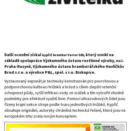
Další ocenění získal
, který vznikl na
kypřič brambor Varior 500
základě spolupráce Výzkumného ústavu rostlinné výroby, v.v.i.
Praha-Ruzyně, Výzkumného ústavu bramborářského Havlíčkův
Brod s.r.o. a výrobce P&L, spol. s r.o. Biskupice.
Vystavovaný exponát je technicky konstruován pro povrchovou a
podpovrchovou kultivaci hrůbků a brázd s cílem zlepšit retenční
schopnost půdy, vyšší infiltraci vody ze srážek a tím vytvořit vhodné
podmínky pro efektivní využití živin. Pomocí ultrazvukových čidel jsou
řízeny krajní sekce stroje podle tvaru jednotlivých hrůbků. Kypřič
obsahuje originální, autorsky chráněná technická řešení, která jsou na
evropském trhu zcela novým konceptem.