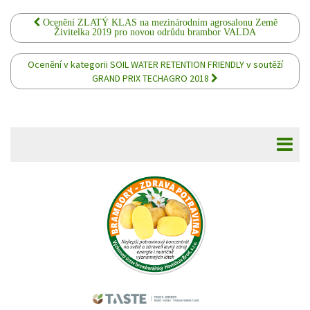
Ocenění ZLATÝ KLAS na mezinárodním agrosalonu Země
Živitelka 2019 pro novou odrůdu brambor VALDA
Ocenění v kategorii SOIL WATER RETENTION FRIENDLY v soutěží
GRAND PRIX TECHAGRO 2018