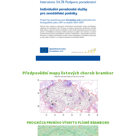
Předpovědní mapy listových chorob brambor
PROGNÓZA PRVNÍHO VÝSKYTU PLÍSNĚ BRAMBORU