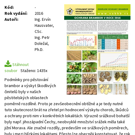
Kód:
-
Rok vydání:
2016
Autoři:
Ing. Ervín
Hausvater,
CSc.
Ing. Petr
Doležal,
Ph.D.
Stáhnout
soubor
Staženo: 1435x
Podmínky pro pěstování
brambor a výskyt škodlivých
činitelů byly v našich
pěstitelských oblastech
poměrně rozdílné. Proto je zevšeobecnění obtížné a je tedy nutné
tuto skutecnost brát na zřetel pri hodnocení výskytu chorob, škůdců
a ochrany proti nim v konkrétních lokalitách. Výrazně srážkově bohatší
byly např. jihozápadní Čechy, neobvyklé množství srážek měla také
jižní Morava. Ale značné rozdíly, predevším ve srážkových poměrech,
byly i mezi blízkými lokalitami. Přesto lze obecněji konstatovat, že rok