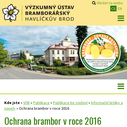
Hledat na webu
CS
EN
Kde jste
»
VÚB
»
Publikace
»
Publikace ke stažení
»
Informační letáky a
panely
»
Ochrana brambor v roce 2016
Ochrana brambor v roce 2016