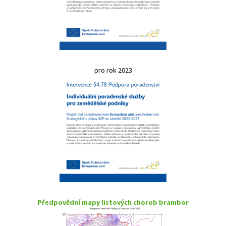
pro rok 2023
Předpovědní mapy listových chorob brambor