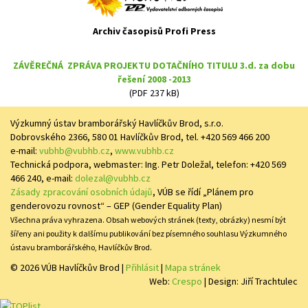
Archiv časopisů Profi Press
ZÁVĚREČNÁ ZPRÁVA PROJEKTU DOTAČNÍHO TITULU 3.d. za dobu
řešení 2008 -2013
(PDF 237 kB)
Výzkumný ústav bramborářský Havlíčkův Brod, s.r.o.
Dobrovského 2366, 580 01 Havlíčkův Brod, tel. +420 569 466 200
e-mail:
vubhb@vubhb.cz
,
www.vubhb.cz
Technická podpora, webmaster: Ing. Petr Doležal, telefon: +420 569
466 240, e-mail:
dolezal@vubhb.cz
Zásady zpracování osobních údajů
, VÚB se řídí „Plánem pro
genderovozu rovnost“ – GEP (Gender Equality Plan)
Všechna práva vyhrazena. Obsah webových stránek (texty, obrázky) nesmí být
šířeny ani použity k dalšímu publikování bez písemného souhlasu Výzkumného
ústavu bramborářského, Havlíčkův Brod.
© 2026 VÚB Havlíčkův Brod
|
Přihlásit
|
Mapa stránek
Web:
Crespo
| Design: Jiří Trachtulec