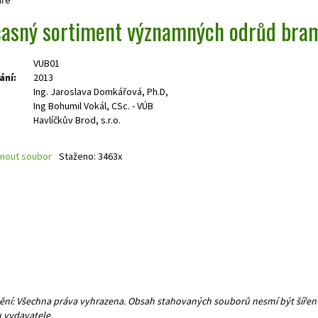
asný sortiment významných odrůd bram
VUB01
ání:
2013
Ing. Jaroslava Domkářová, Ph.D,
Ing Bohumil Vokál, CSc. - VÚB
Havlíčkův Brod, s.r.o.
nout soubor
Staženo: 3463x
ní: Všechna práva vyhrazena. Obsah stahovaných souborů nesmí být šířen 
 vydavatele.