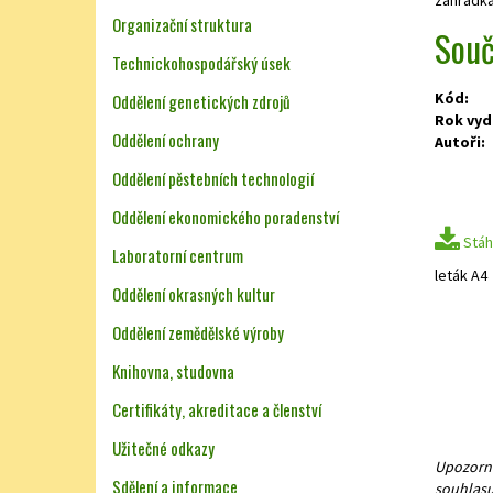
Organizační struktura
Souč
Technickohospodářský úsek
Kód:
Oddělení genetických zdrojů
Rok vyd
Oddělení ochrany
Autoři:
Oddělení pěstebních technologií
Oddělení ekonomického poradenství
Stáh
Laboratorní centrum
leták A4
Oddělení okrasných kultur
Oddělení zemědělské výroby
Knihovna, studovna
Certifikáty, akreditace a členství
Užitečné odkazy
Upozorně
Sdělení a informace
souhlasu