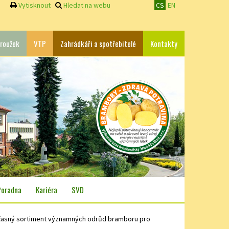
Vytisknout
Hledat na webu
CS
EN
roužek
VTP
Zahrádkáři a spotřebitelé
Kontakty
Poradna
Kariéra
SVD
asný sortiment významných odrůd bramboru pro