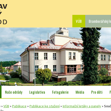
VÚB
Bramborářský k
Naše odrůdy
Legislativa
Fotogalerie
Média
Pro děti
e
»
VÚB
»
Publikace
»
Publikace ke stažení
»
Informační letáky a panely
»
Souč
áře