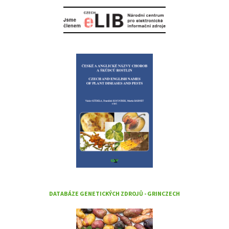
DATABÁZE GENETICKÝCH ZDROJŮ - GRINCZECH