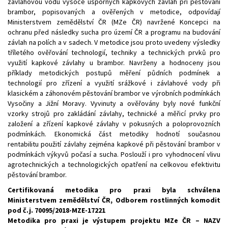
závlahovou vodu vysoce úsporných kapkových závlah při pěstování
brambor, popisovaných a ověřených v metodice, odpovídají
Ministerstvem zemědělství ČR (MZe ČR) navržené Koncepci na
ochranu před následky sucha pro území ČR a programu na budování
závlah na polích a v sadech. V metodice jsou proto uvedeny výsledky
tříletého ověřování technologií, techniky a technických prvků pro
využití kapkové závlahy u brambor. Navrženy a hodnoceny jsou
příklady metodických postupů měření půdních podmínek a
technologií pro zřízení a využití srážkové i závlahové vody při
klasickém a záhonovém pěstování brambor ve výrobních podmínkách
Vysočiny a Jižní Moravy. Vyvinuty a ověřovány byly nové funkční
vzorky strojů pro zakládání závlahy, technické a měřicí prvky pro
založení a zřízení kapkové závlahy v pokusných a poloprovozních
podmínkách. Ekonomická část metodiky hodnotí současnou
rentabilitu použití závlahy zejména kapkové při pěstování brambor v
podmínkách výkyvů počasí a sucha. Poslouží i pro vyhodnocení vlivu
agrotechnických a technologických opatření na celkovou efektivitu
pěstování brambor.
Certifikovaná metodika pro praxi byla schválena
Ministerstvem zemědělství ČR, Odborem rostlinných komodit
pod č.j. 70095/2018-MZE-17221
Metodika pro praxi je výstupem projektu MZe ČR – NAZV