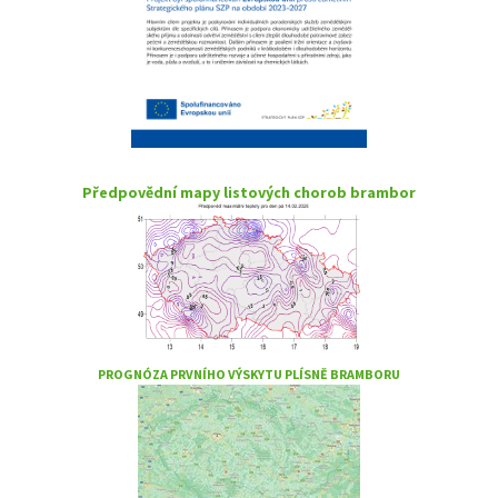
Předpovědní mapy listových chorob brambor
PROGNÓZA PRVNÍHO VÝSKYTU PLÍSNĚ BRAMBORU