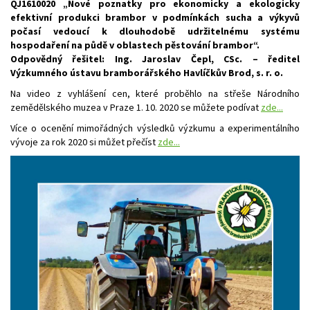
QJ1610020 „Nové poznatky pro ekonomicky a ekologicky
efektivní produkci brambor v podmínkách sucha a výkyvů
počasí vedoucí k dlouhodobě udržitelnému systému
hospodaření na půdě v oblastech pěstování brambor“.
Odpovědný řešitel: Ing. Jaroslav Čepl, CSc. – ředitel
Výzkumného ústavu bramborářského Havlíčkův Brod, s. r. o.
Na video z vyhlášení cen, které proběhlo na střeše Národního
zemědělského muzea v Praze 1. 10. 2020 se můžete podívat
zde...
Více o ocenění mimořádných výsledků výzkumu a experimentálního
vývoje za rok 2020 si můžet přečíst
zde...