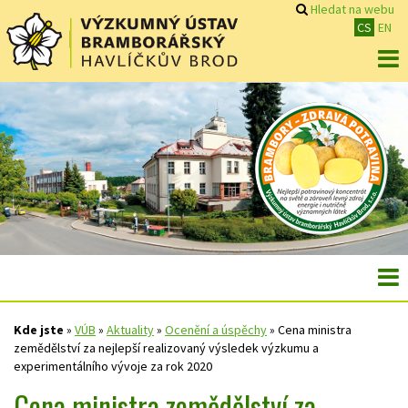
Hledat na webu
CS
EN
Kde jste
»
VÚB
»
Aktuality
»
Ocenění a úspěchy
»
Cena ministra
zemědělství za nejlepší realizovaný výsledek výzkumu a
experimentálního vývoje za rok 2020
Cena ministra zemědělství za