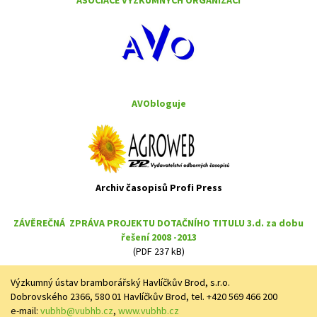
ASOCIACE VÝZKUMNÝCH ORGANIZACÍ
AVObloguje
Archiv časopisů Profi Press
ZÁVĚREČNÁ ZPRÁVA PROJEKTU DOTAČNÍHO TITULU 3.d. za dobu
řešení 2008 -2013
(PDF 237 kB)
Výzkumný ústav bramborářský Havlíčkův Brod, s.r.o.
Dobrovského 2366, 580 01 Havlíčkův Brod, tel. +420 569 466 200
e-mail:
vubhb@vubhb.cz
,
www.vubhb.cz