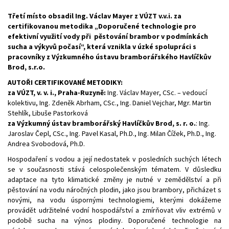
Třetí místo obsadil Ing. Václav Mayer z VÚZT v.v.i. za
certifikovanou metodika „
Doporučené technologie pro
efektivní využití vody při pěstování brambor v podmínkách
sucha a výkyvů počasí
“, která vznikla v úzké spolupráci s
pracovníky z Výzkumného ústavu bramborářského Havlíčkův
Brod, s.r.o.
AUTOŘI CERTIFIKOVANÉ METODIKY:
za VÚZT, v. v. i., Praha-Ruzyně:
Ing. Václav Mayer, CSc. – vedoucí
kolektivu, Ing. Zdeněk Abrham, CSc., Ing. Daniel Vejchar, Mgr. Martin
Stehlík, Libuše Pastorková
za Výzkumný ústav bramborářský Havlíčkův Brod, s. r. o.
: Ing.
Jaroslav Čepl, CSc., Ing. Pavel Kasal, Ph.D., Ing. Milan Čížek, Ph.D., Ing.
Andrea Svobodová, Ph.D.
Hospodaření s vodou a její nedostatek v posledních suchých létech
se v současnosti stává celospolečenským tématem. V důsledku
adaptace na tyto klimatické změny je nutné v zemědělství a při
pěstování na vodu náročných plodin, jako jsou brambory, přicházet s
novými, na vodu úspornými technologiemi, kterými dokážeme
provádět udržitelné vodní hospodářství a zmírňovat vliv extrémů v
podobě sucha na výnos plodiny. Doporučené technologie na