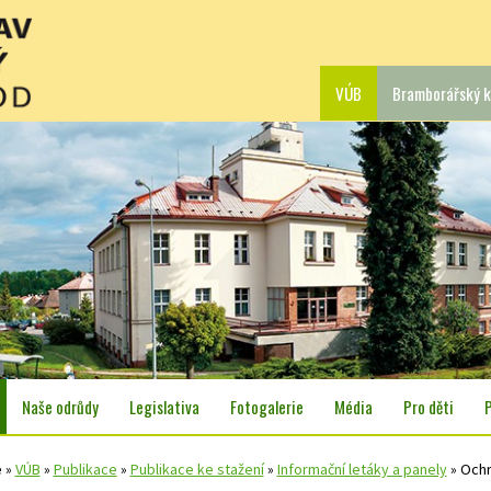
VÚB
Bramborářský k
Naše odrůdy
Legislativa
Fotogalerie
Média
Pro děti
e
»
VÚB
»
Publikace
»
Publikace ke stažení
»
Informační letáky a panely
»
Ochr