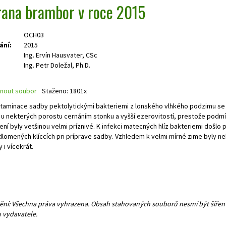
ana brambor v roce 2015
OCH03
ání:
2015
Ing. Ervín Hausvater, CSc
Ing. Petr Doležal, Ph.D.
nout soubor
Staženo: 1801x
ntaminace sadby pektolytickými bakteriemi z lonského vlhkého podzimu se 
u nekterých porostu cernáním stonku a vyšší ezerovitostí, prestože podm
ení byly vetšinou velmi príznivé. K infekci matecných hlíz bakteriemi došlo 
dlomených klíccích pri príprave sadby. Vzhledem k velmi mírné zime byly ne
 i vícekrát.
ní: Všechna práva vyhrazena. Obsah stahovaných souborů nesmí být šířen 
 vydavatele.