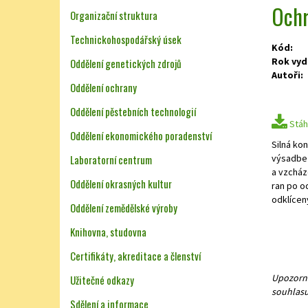
Ochr
Organizační struktura
Technickohospodářský úsek
Kód:
Rok vyd
Oddělení genetických zdrojů
Autoři:
Oddělení ochrany
Oddělení pěstebních technologií
Stáh
Oddělení ekonomického poradenství
Silná ko
Laboratorní centrum
výsadbe 
a vzcház
Oddělení okrasných kultur
ran po o
odklíceny
Oddělení zemědělské výroby
Knihovna, studovna
Certifikáty, akreditace a členství
Upozorně
Užitečné odkazy
souhlasu
Sdělení a informace