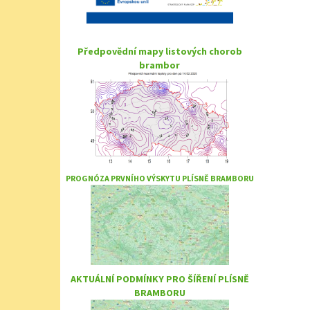
Předpovědní mapy listových chorob
brambor
PROGNÓZA PRVNÍHO VÝSKYTU PLÍSNĚ BRAMBORU
AKTUÁLNÍ PODMÍNKY PRO ŠÍŘENÍ PLÍSNĚ
BRAMBORU