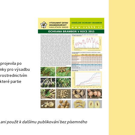
projevila po
ínky pro výsadbu
prostrednictvím
které partie
ani použit k dalšímu publikování bez písemného