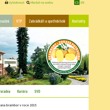
Vytisknout
Hledat na webu
CS
EN
roužek
VTP
Zahrádkáři a spotřebitelé
Kontakty
Poradna
Kariéra
SVD
ana brambor v roce 2015