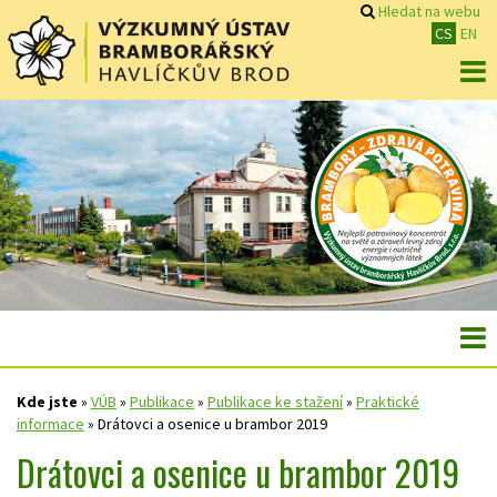
Hledat na webu
CS
EN
Kde jste
»
VÚB
»
Publikace
»
Publikace ke stažení
»
Praktické
informace
»
Drátovci a osenice u brambor 2019
Drátovci a osenice u brambor 2019