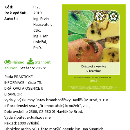
Kód:
PI75
Rok vydání:
2019
Autoři:
Ing. Ervín
Hausvater,
CSc.
Ing. Petr
Doležal,
Ph.D.
Náhled
Stáhnout
soubor
Staženo: 2857x
Řada PRAKTICKÉ
INFORMACE – číslo 75.
DRÁTOVCI A OSENICE U
BRAMBOR.
Vydaly: Výzkumný ústav bramborářský Havlíčkův Brod, s. r. o.
a Poradenský svaz „Bramborářský kroužek“, z. s.,
Dobrovského 2366, CZ-580 01 Havlíčkův Brod.
Vydání páté, aktualizované.
Náklad: 1000 výtisků.
Obrázky: archiv VÚB, foto motýlů osenic ing. Jan Šumpich.