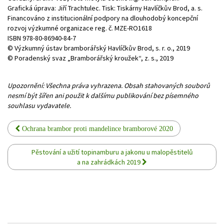
Grafická úprava: Jiří Trachtulec. Tisk: Tiskárny Havlíčkův Brod, a. s.
Financováno z institucionální podpory na dlouhodobý koncepční
rozvoj výzkumné organizace reg. č. MZE-RO1618
ISBN 978-80-86940-84-7
© Výzkumný ústav bramborářský Havlíčkův Brod, s. r. o., 2019
© Poradenský svaz „Bramborářský kroužek“, z. s., 2019
Upozornění: Všechna práva vyhrazena. Obsah stahovaných souborů
nesmí být šířen ani použit k dalšímu publikování bez písemného
souhlasu vydavatele.
Ochrana brambor proti mandelince bramborové 2020
Pěstování a užití topinamburu a jakonu u malopěstitelů
a na zahrádkách 2019