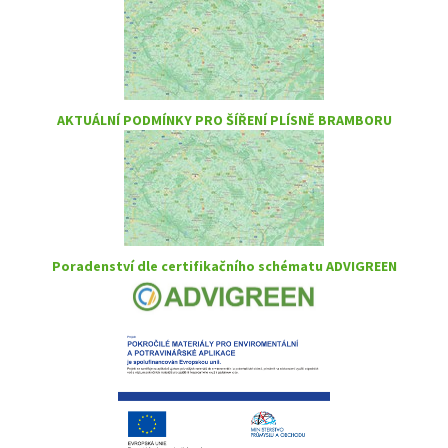
AKTUÁLNÍ PODMÍNKY PRO ŠÍŘENÍ PLÍSNĚ BRAMBORU
Poradenství dle certifikačního schématu ADVIGREEN