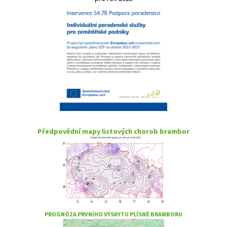
Předpovědní mapy listových chorob brambor
PROGNÓZA PRVNÍHO VÝSKYTU PLÍSNĚ BRAMBORU