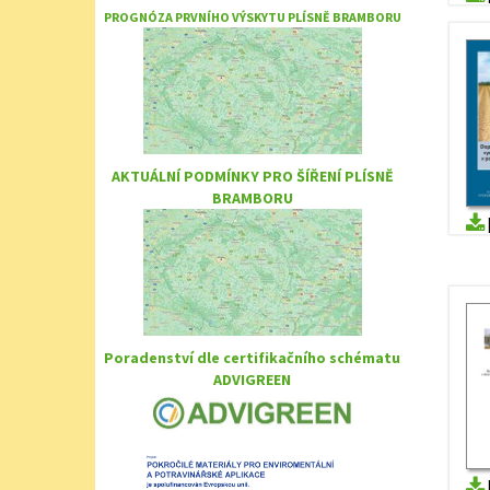
PROGNÓZA PRVNÍHO VÝSKYTU PLÍSNĚ BRAMBORU
AKTUÁLNÍ PODMÍNKY PRO ŠÍŘENÍ PLÍSNĚ
BRAMBORU
Poradenství dle certifikačního schématu
ADVIGREEN