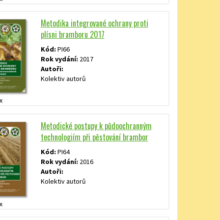
Metodika integrované ochrany proti
plísni bramboru 2017
Kód:
PI66
Rok vydání:
2017
Autoři:
Kolektiv autorů
x
Metodické postupy k půdoochranným
technologiím při pěstování brambor
Kód:
PI64
Rok vydání:
2016
Autoři:
Kolektiv autorů
x