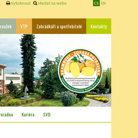
Vytisknout
Hledat na webu
CS
EN
roužek
VTP
Zahrádkáři a spotřebitelé
Kontakty
Poradna
Kariéra
SVD