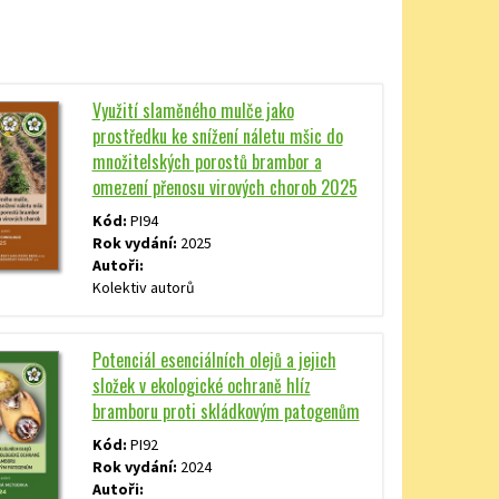
Využití slaměného mulče jako
prostředku ke snížení náletu mšic do
množitelských porostů brambor a
omezení přenosu virových chorob 2025
Kód:
PI94
Rok vydání:
2025
Autoři:
Kolektiv autorů
Potenciál esenciálních olejů a jejich
složek v ekologické ochraně hlíz
bramboru proti skládkovým patogenům
Kód:
PI92
Rok vydání:
2024
Autoři: