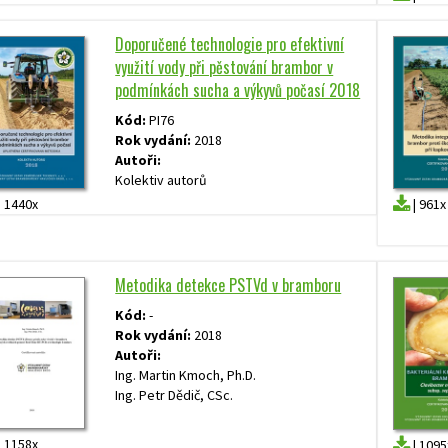
Doporučené technologie pro efektivní
využití vody při pěstování brambor v
podmínkách sucha a výkyvů počasí 2018
Kód:
PI76
Rok vydání:
2018
Autoři:
Kolektiv autorů
|
1440x
|
961x
Metodika detekce PSTVd v bramboru
Kód:
-
Rok vydání:
2018
Autoři:
Ing. Martin Kmoch, Ph.D.
Ing. Petr Dědič, CSc.
|
1158x
|
1095